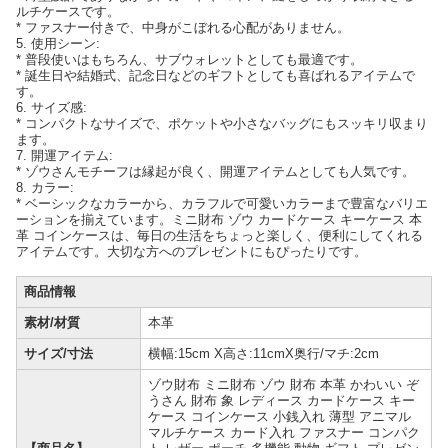
ルチケースです。
* ファスナー付きで、中身がこぼれる心配がありません。
5. 使用シーン:
* 普段使いはもちろん、サブウォレットとしても最適です。
* 誕生日や結婚式、記念日などのギフトとしても喜ばれるアイテムで
す。
6. サイズ感:
* コンパクトなサイズで、ポケットや小さなバッグにもスッキリ収まり
ます。
7. 開運アイテム:
* ゾウさんモチーフは縁起が良く、開運アイテムとしても人気です。
8. カラー:
* ベーシックなカラーから、カラフルで可愛いカラーまで豊富なバリエ
ーションを揃えています。ミニ財布 ゾウ カードケース キーケース 本
革 コインケースは、毎日の生活をちょっと楽しく、便利にしてくれる
アイテムです。大切な方へのプレゼントにもぴったりです。
商品情報
素材/材質
本革
サイズ/寸法
横幅:15cm X高さ:11cmX奥行/マチ:2cm
ゾウ財布 ミニ財布 ゾウ 財布 本革 かわいい ぞ
うさん 財布 象 レディース カードケース キー
ケース コインケース 小銭入れ 薄型 アニマル
マルチケース カード入れ ファスナー コンパク