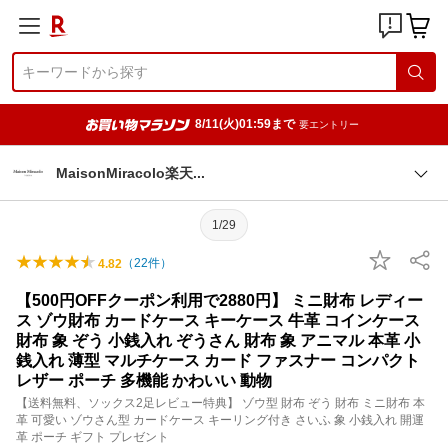
8/11(火)01:59まで
要エントリー
MaisonMiracolo楽
天
1/29
（
22
件）
4.82
【500円OFFクーポン利用で2880円】 ミニ財布 レディー
ス ゾウ財布 カードケース キーケース 牛革 コインケース
財布 象 ぞう 小銭入れ ぞうさん 財布 象 アニマル 本革 小
銭入れ 薄型 マルチケース カード ファスナー コンパクト
レザー ポーチ 多機能 かわいい 動物
【送料無料、ソックス2足レビュー特典】 ゾウ型 財布 ぞう 財布 ミニ財布 本
革 可愛い ゾウさん型 カードケース キーリング付き さいふ 象 小銭入れ 開運
革 ポーチ ギフト プレゼント