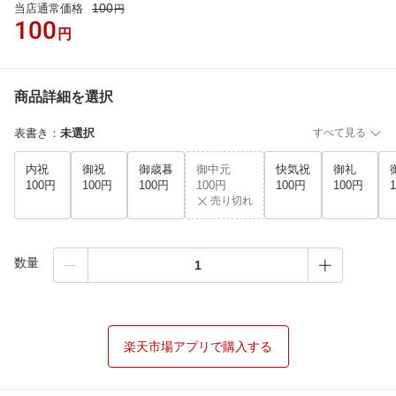
100
当店通常価格
円
100
円
商品詳細を選択
表書き
：
未選択
すべて見る
内祝
御祝
御歳暮
御中元
快気祝
御礼
100円
100円
100円
100円
100円
100円
売り切れ
数量
楽天市場アプリで購入する