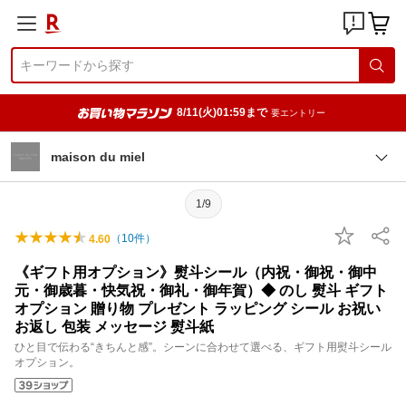
8/11(火)01:59まで
要エントリー
maison du miel
1/9
（
10
件）
4.60
《ギフト用オプション》熨斗シール（内祝・御祝・御中
元・御歳暮・快気祝・御礼・御年賀）◆ のし 熨斗 ギフト
オプション 贈り物 プレゼント ラッピング シール お祝い
お返し 包装 メッセージ 熨斗紙
ひと目で伝わる“きちんと感”。シーンに合わせて選べる、ギフト用熨斗シール
オプション。