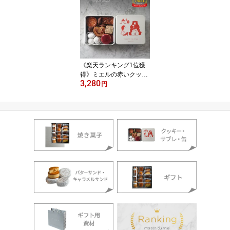
《楽天ランキング1位獲
得》ミエルの赤いクッキ
3,280
ー缶 ◆ クッキー缶 ギフ
円
ト 詰め合わせ 焼き菓子
プレゼント おしゃれ 缶
入り かわいい サブレ お
菓子 クッキー プチギフ
ト お取り寄せ