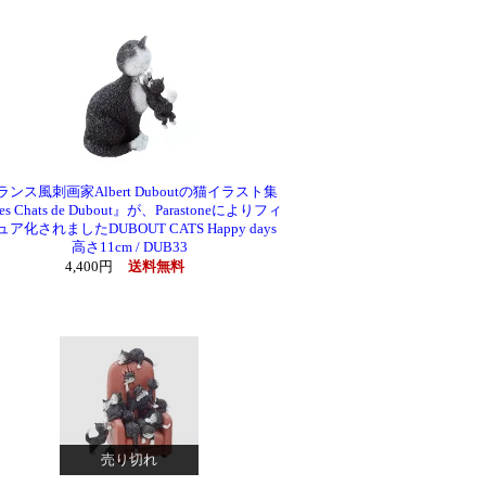
ランス風刺画家Albert Duboutの猫イラスト集
es Chats de Dubout』が、Parastoneによりフィ
ュア化されましたDUBOUT CATS Happy days
高さ11cm / DUB33
4,400円
送料無料
売り切れ