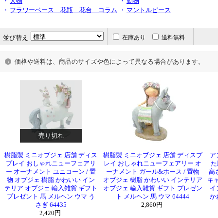
・
人物
・
動物
・
フラワーベース 花瓶 花台 コラム
・
マントルピース
並び替え
在庫あり
送料無料
価格や送料は、商品のサイズや色によって異なる場合があります。
売り切れ
樹脂製 ミニオブジェ 店舗 ディス
樹脂製 ミニオブジェ 店舗 ディスプ
ア
プレイ おしゃれニューフェアリ
レイ おしゃれニューフェアリー オ
た
ー オーナメント ユニコーン / 置
ーナメント ガール&ホース / 置物
高
物 オブジェ 樹脂 かわいい イン
オブジェ 樹脂 かわいい インテリア
キ
テリア オブジェ 輸入雑貨 ギフト
オブジェ 輸入雑貨 ギフト プレゼン
イ
プレゼント 馬 メルヘン ウマ う
ト メルヘン 馬 ウマ 64444
か
さぎ 64435
2,860円
2,420円