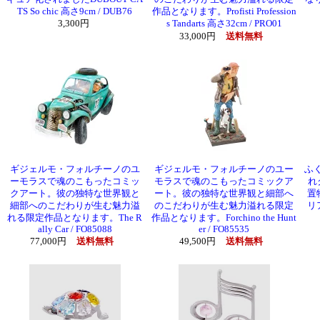
TS So chic 高さ9cm / DUB76
作品となります。Profisti Profession
3,300円
s Tandarts 高さ32cm / PRO01
33,000円
送料無料
ギジェルモ・フォルチーノのユ
ギジェルモ・フォルチーノのユー
ふ
ーモラスで魂のこもったコミッ
モラスで魂のこもったコミックア
れ
クアート。彼の独特な世界観と
ート。彼の独特な世界観と細部へ
置
細部へのこだわりが生む魅力溢
のこだわりが生む魅力溢れる限定
リ
れる限定作品となります。The R
作品となります。Forchino the Hunt
ally Car / FO85088
er / FO85535
77,000円
送料無料
49,500円
送料無料