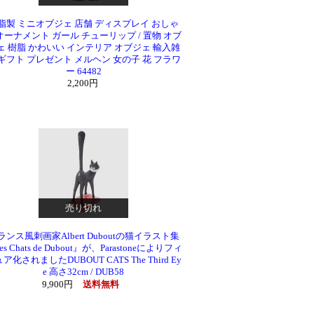
脂製 ミニオブジェ 店舗 ディスプレイ おしゃ
オーナメント ガール チューリップ / 置物 オブ
ェ 樹脂 かわいい インテリア オブジェ 輸入雑
 ギフト プレゼント メルヘン 女の子 花 フラワ
ー 64482
2,200円
売り切れ
ランス風刺画家Albert Duboutの猫イラスト集
es Chats de Dubout』が、Parastoneによりフィ
ア化されましたDUBOUT CATS The Third Ey
e 高さ32cm / DUB58
9,900円
送料無料