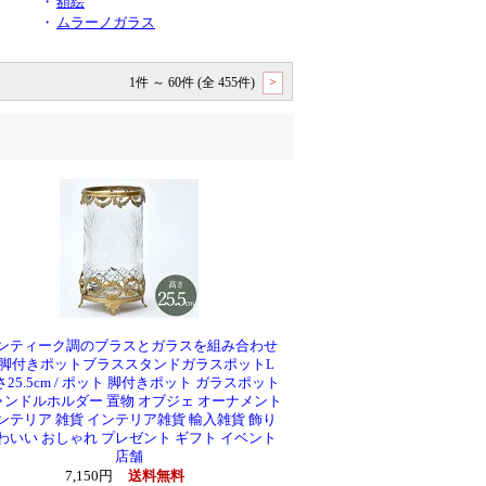
・
額絵
・
ムラーノガラス
1件 ～ 60件 (全 455件)
>
ンティーク調のブラスとガラスを組み合わせ
脚付きポットブラススタンドガラスポットL
さ25.5cm / ポット 脚付きポット ガラスポット
ャンドルホルダー 置物 オブジェ オーナメント
ンテリア 雑貨 インテリア雑貨 輸入雑貨 飾り
わいい おしゃれ プレゼント ギフト イベント
店舗
7,150円
送料無料