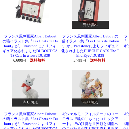
売り切れ
フランス風刺画家Albert Dubout
フランス風刺画家Albert Duboutの
フ
の猫イラスト集『Les Chats de Du
猫イラスト集『Les Chats de Dubou
『L
bout』が、Parastoneによりフィ
t』が、Parastoneによりフィギュア
ギュ
ギュア化されましたDUBOUT CA
化されましたDUBOUT CATS The T
TS Cats in a row / DUB39
hird Eye / DUB38
6,600円
送料無料
5,799円
送料無料
売り切れ
売り切れ
フランス風刺画家Albert Dubout
ギジェルモ・フォルチーノのユー
ギ
の猫イラスト集『Les Chats de Du
モラスで魂のこもったコミックア
こ
bout』が、Parastoneによりフィ
ート。彼の独特な世界観と細部へ
細
ギュア化されましたDUBOUT CA
のこだわりが生む魅力溢れる限定
なりま