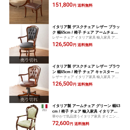
具 高級 インテリア
151,800
ック アンティーク スタイル
送料無料
円
イタリア製 デスクチェア レザー ブラッ
ク 幅65cm / 椅子 チェア アームチェア
レザー チェア イタリア家具 輸入家具 アン
オフィスチェア ダイニングチェア レザ
ティーク スタイル
126,500
ー 本革 黒 イタリア イタリア家具 高級
送料無料
円
家具 輸入家具 クラシック アンティーク
スタイル 完成品
イタリア製 デスクチェア レザー ブラウ
ン 幅65cm / 椅子 チェア キャスター キ
レザー チェア イタリア家具 輸入家具 アン
ャスター付き アームチェア オフィスチ
ティーク スタイル
126,500
ェア ダイニングチェア レザー 本革 茶
送料無料
円
イタリア イタリア家具 高級家具 輸入家
具 クラシック アンティーク スタイル
完成品
イタリア製 アームチェア グリーン 幅63
cm / 椅子 チェア 輸入家具 イタリア家
華やかで気品漂うイタリア家具 ダイニング
具 高級 猫脚 完成品 クラシック アンテ
チェア 猫脚 輸入家具 イタリア アンティー
72,600
ィーク風 ダイニングチェア
送料無料
円
ク スタイル