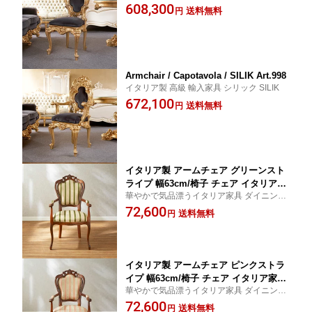
608,300
送料無料
円
Armchair / Capotavola / SILIK Art.998
イタリア製 高級 輸入家具 シリック SILIK
672,100
送料無料
円
イタリア製 アームチェア グリーンスト
ライプ 幅63cm/椅子 チェア イタリア家
華やかで気品漂うイタリア家具 ダイニング
具 高級家具 猫脚 完成品 クラシック ア
チェア 猫脚 輸入家具 イタリア アンティ
72,600
ンティーク スタイル
送料無料
円
ーク スタイル
イタリア製 アームチェア ピンクストラ
イプ 幅63cm/椅子 チェア イタリア家具
華やかで気品漂うイタリア家具 ダイニング
高級家具 猫脚 完成品 クラシック アン
チェア 猫脚 輸入家具 イタリア アンティ
72,600
ティーク スタイル
送料無料
円