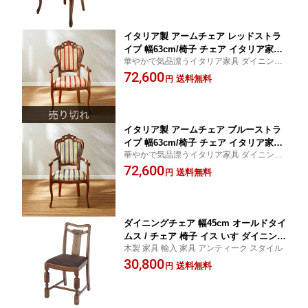
イタリア製 アームチェア レッドストラ
イプ 幅63cm/椅子 チェア イタリア家具
華やかで気品漂うイタリア家具 ダイニング
高級家具 猫脚 完成品 クラシック アン
チェア 猫脚 輸入家具 イタリア アンティ
72,600
ティーク スタイル
送料無料
円
ーク スタイル
イタリア製 アームチェア ブルーストラ
イプ 幅63cm/椅子 チェア イタリア家具
華やかで気品漂うイタリア家具 ダイニング
高級家具 猫脚 完成品 クラシック アン
チェア 猫脚 輸入家具 イタリア アンティ
72,600
ティーク スタイル
送料無料
円
ーク スタイル
ダイニングチェア 幅45cm オールドタイ
ムス / チェア 椅子 イス いす ダイニング
木製 家具 輸入 家具 アンティーク スタイル
リビング インテリア アンティーク スタ
30,800
イル クラシック オーク材
送料無料
円