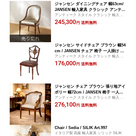
ジャンセン ダイニングチェア 幅63cm/
JANSEN 輸入家具 クラシック アンティ
アンティーク スタイル クラシック 輸入 家
ーク スタイル 猫脚
具 猫足 高級 インテリア
245,300
送料無料
円
ジャンセン サイドチェア ブラウン 幅54
cm / JANSEN チェア 椅子 一人掛け レ
アンティーク スタイル クラシック 輸入 家
ザー 革 輸入家具 クラシック アンティ
具
176,000
ーク スタイル インテリア
送料無料
円
ジャンセン チェア ブラウン 張り地アイ
ボリー 幅72cm / JANSEN 椅子 一人掛
アンティーク スタイル クラシック 輸入 家
け 輸入家具 クラシック アンティーク
具
276,100
スタイル アンピール様式 白鳥 オルモー
送料無料
円
ル
Chair / Sedia / SILIK Art.997
イタリア製 高級 輸入家具 シリック SILIK