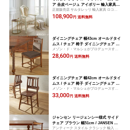
ア 合皮ベージュ アイボリー 輸入家具
正規販売店 サルタレッリ 輸入家具 ロココ
白家具 イタリア製 プリンセス 姫系 お
白家具 猫脚 猫足 イタリア クラシック アン
108,900
しゃれ エレガント アンティーク クラシ
送料無料
円
ティーク スタイル 家具
ック saltarelli mobili
ダイニングチェア 幅43cm オールドタイ
ムス / チェア 椅子 ダイニングチェア バ
メゾン・ド・マルシェがプロデュースする
ルーンバック 背もたれ おしゃれ リビン
英国クラシックスタイル「オールドタイム
28,600
グ サロン 喫茶店 天然木 オーク材 アン
送料無料
円
ス」
ティーク スタイル クラシック OldTime
s JF-708
ダイニングチェア 幅42cm オールドタイ
ムス / チェア 椅子 ダイニングチェア バ
メゾン・ド・マルシェがプロデュースする
ルーンバック 背もたれ おしゃれ リビン
英国クラシックスタイル「オールドタイム
33,000
グ サロン 喫茶店 天然木 オーク材 アン
送料無料
円
ス」
ティーク スタイル クラシック OldTime
s JF-372
ジャンセン リージェンシー様式 サイド
チェア ブラウン 幅51cm / JANSEN レ
アンティーク スタイル クラシック 輸入 家
ザー チェア おしゃれ 輸入家具 クラシ