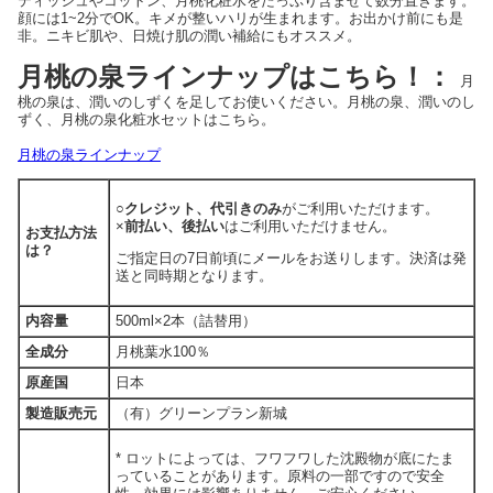
ティッシュやコットン、月桃化粧水をたっぷり含ませて数分置きます。
顔には1~2分でOK。キメが整いハリが生まれます。お出かけ前にも是
非。ニキビ肌や、日焼け肌の潤い補給にもオススメ。
月桃の泉ラインナップはこちら！：
月
桃の泉は、潤いのしずくを足してお使いください。月桃の泉、潤いのし
ずく、月桃の泉化粧水セットはこちら。
月桃の泉ラインナップ
○
クレジット、代引きのみ
がご利用いただけます。
×
前払い、後払い
はご利用いただけません。
お支払方法
は？
ご指定日の7日前頃にメールをお送りします。決済は発
送と同時期となります。
内容量
500ml×2本（詰替用）
全成分
月桃葉水100％
原産国
日本
製造販売元
（有）グリーンプラン新城
* ロットによっては、フワフワした沈殿物が底にたま
っていることがあります。原料の一部ですので安全