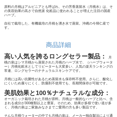
原料の月桃はアルピニアとも呼ばれ、その芳香蒸留水（月桃水）は、そ
の美容効果の高さで自然派 化粧品に使われることが増えた注目の国産
ハーブ。
自社で栽培した、有機栽培の月桃を湧き水で蒸留。沖縄の今帰仁産で
す。
商品詳細
高い人気を誇るロングセラー製品：
月
桃の泉はシマ月桃から蒸留された月桃のハーブ水で、（ハーブウォータ
ー）月桃化粧水としてリピーターも大変多い、人気の楽天ランキングの
常連、ロングセラーのナチュラルスキンケアです。
月桃には高い抗菌性があるため蒸留水も保存料不使用。さらに、酸化し
にくいため腐りにくく、防腐剤不使用でも、長期間保存が可能です。
美肌効果と100％ナチュラルな成分：
オーガニック栽培された月桃が原料。月桃は一般的なハーブと比べ、含
まれる成分が300種類以上と豊富。そのため、効果が多様で使い道が多
く、月桃の泉はご家族みなさまでご愛用の方も多い製品です。
そんな月桃ウォーターの中でも月桃の泉は、メーカー独自製法により通