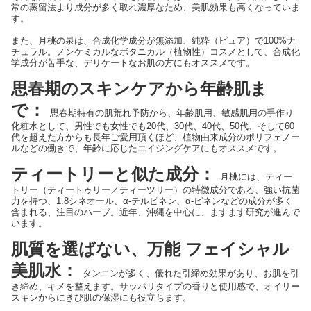
常の蒸留法より成分が多く取れ濃厚なため、美肌効果も高くなっていま
す。
また、月桃の泉は、合成化学成分が無添加、純粋（ピュア）で100%ナ
チュラル。ノンケミカルなボタニカル（植物性）コスメとして、合成化
学成分が苦手な、デリケートなお肌の方にもオススメです。
思春期のスキンケアから年齢肌ま
で：
思春期特有の肌荒れ予防から、年齢肌用、敏感肌用の手作り
化粧水として、男性でも女性でも20代、30代、40代、50代、そして60
代を超えた方からも長年ご愛用頂くほど、植物由来成分のポリフェノー
ルなどの働きで、年齢に応じたエイジングケアにもオススメです。
ティートリーと似た成分：
月桃には、ティー
トリー（ティートゥリー／ティーツリー）の特徴成分である、強い抗菌
力を持つ、1.8シネオール、α-テルピネン、α-ピネンなどの成分が多く
含まれる、注目のハーブ。近年、沖縄を中心に、ますます研究が進んで
います。
肌質を選ばない、万能 フェイシャル
美肌水：
タンニンが多く、優れた引締め効果があり、お肌を引
き締め、キメを整えます。サッパリタイプの香りと使用感で、オイリー
スキンからにきび肌の保湿にも役立ちます。