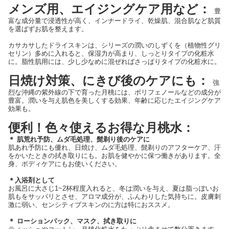
メンズ用、エイジングケア用など：
豊
富な成分量で浸透性が高く、インナードライ、乾燥肌、混合肌など肌質
を選ばずお肌を整えます。
カサカサしたドライスキンは、シリーズの潤いのしずくを（植物性グリ
セリン）多めに入れると、保湿力が高まり、しっとりタイプの化粧水
に。脂性肌用には、少し少なめに混ぜればさっぱりタイプの化粧水に。
日焼け対策、にきび後のケアにも：
強
烈な沖縄の紫外線の下で育った月桃には、ポリフェノールなどの成分が
豊富。潤いを与え肌色を美しくする効果、年齢に応じたエイジングケア
効果も。
便利！色々使えるお得な月桃水：
＊ 肌荒れ予防、ムダ毛処理、髭剃り後のケアに
肌あれ予防にも優れ、日焼け、ムダ毛処理、髭剃りのアフターケア、汗
をかいたときの拭き取りにも。お肌を健やかに保つ働きがあります。全
身、ボディケアにもお使いください。
＊入浴剤として
お風呂に大さじ1~2杯程度入れると、冬は潤いを与え、夏は脂っぽいお
肌もをサッパリとさせ、アロマ成分が、ふんわりした気持ちに。皮膚刺
激に弱い、センシティブスキンのに方は特におススメ。
＊ ローションパック、マスク、拭き取りに