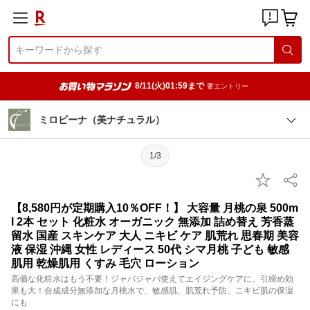
8/11(火)01:59まで
要エントリー
ミロビーナ（美ナチュラル）
1/3
【8,580円が定期購入10％OFF！】 大容量 月桃の泉 500m
l 2本 セット 化粧水 オーガニック 無添加 詰め替え 芳香蒸
留水 国産 スキンケア 大人 ニキビ ケア 肌荒れ 思春期 美容
液 保湿 沖縄 女性 レディース 50代 シマ月桃 子ども 敏感
肌用 乾燥肌用 くすみ 毛穴 ローション
高価な化粧水はもう不要！ジャバジャバ使えてエイジングケアに、引締め効
果も大！合成成分無添加な月桃水で、敏感肌、肌荒れ予防、ニキビ肌の保湿
にも