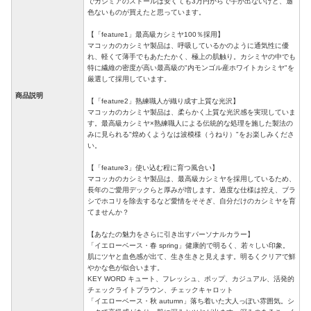
でカシミアのストールは安くても3万円からで手が出ないけど、遜
色ないものが買えたと思っています。
【「feature1」最高級カシミヤ100％採用】
マコッカのカシミヤ製品は、呼吸しているかのように通気性に優
れ、軽くて薄手でもあたたかく、極上の肌触り。カシミヤの中でも
特に繊維の密度が高い最高級の"内モンゴル産ホワイトカシミヤ"を
厳選して採用しています。
商品説明
【「feature2」熟練職人が織り成す上質な光沢】
マコッカのカシミヤ製品は、柔らかく上質な光沢感を実現していま
す。最高級カシミヤ×熟練職人による伝統的な処理を施した製法の
みに見られる"煌めくようなは波模様（うねり）"をお楽しみくださ
い。
【「feature3」使い込む程に育つ風合い】
マコッカのカシミヤ製品は、最高級カシミヤを採用しているため、
長年のご愛用デックらと厚みが増します。過度な仕様は控え、ブラ
シでホコリを除去するなど愛情をそそぎ、自分だけのカシミヤを育
てませんか？
【あなたの魅力をさらに引き出すパーソナルカラー】
「イエローベース・春 spring」健康的で明るく、若々しい印象。
肌にツヤと血色感が出て、生き生きと見えます。明るくクリアで鮮
やかな色が似合います。
KEY WORD キュート、フレッシュ、ポップ、カジュアル、活発的
チェックライトブラウン、チェックキャロット
「イエローベース・秋 autumn」落ち着いた大人っぽい雰囲気。シ