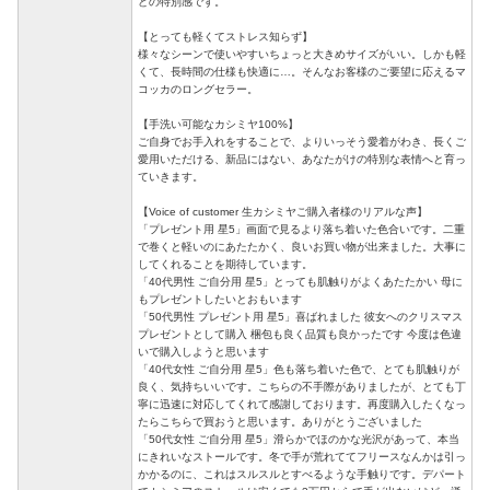
どの特別感です。
【とっても軽くてストレス知らず】
様々なシーンで使いやすいちょっと大きめサイズがいい。しかも軽
くて、長時間の仕様も快適に…。そんなお客様のご要望に応えるマ
コッカのロングセラー。
【手洗い可能なカシミヤ100%】
ご自身でお手入れをすることで、よりいっそう愛着がわき、長くご
愛用いただける、新品にはない、あなたがけの特別な表情へと育っ
ていきます。
【Voice of customer 生カシミヤご購入者様のリアルな声】
「プレゼント用 星5」画面で見るより落ち着いた色合いです。二重
で巻くと軽いのにあたたかく、良いお買い物が出来ました。大事に
してくれることを期待しています。
「40代男性 ご自分用 星5」とっても肌触りがよくあたたかい 母に
もプレゼントしたいとおもいます
「50代男性 プレゼント用 星5」喜ばれました 彼女へのクリスマス
プレゼントとして購入 梱包も良く品質も良かったです 今度は色違
いで購入しようと思います
「40代女性 ご自分用 星5」色も落ち着いた色で、とても肌触りが
良く、気持ちいいです。こちらの不手際がありましたが、とても丁
寧に迅速に対応してくれて感謝しております。再度購入したくなっ
たらこちらで買おうと思います。ありがとうございました
「50代女性 ご自分用 星5」滑らかでほのかな光沢があって、本当
にきれいなストールです。冬で手が荒れててフリースなんかは引っ
かかるのに、これはスルスルとすべるような手触りです。デパート