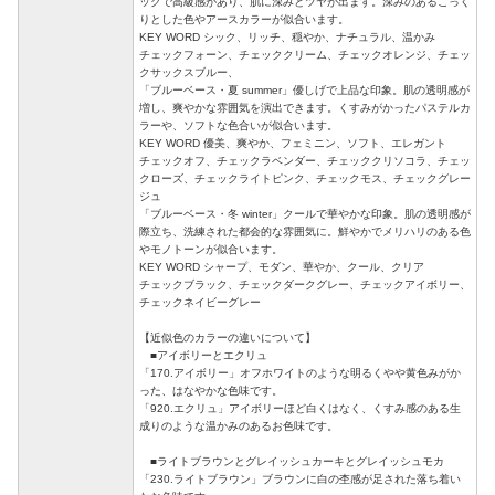
ックで高級感があり、肌に深みとツヤが出ます。深みのあるこっく
りとした色やアースカラーが似合います。
KEY WORD シック、リッチ、穏やか、ナチュラル、温かみ
チェックフォーン、チェッククリーム、チェックオレンジ、チェッ
クサックスブルー、
「ブルーベース・夏 summer」優しげで上品な印象。肌の透明感が
増し、爽やかな雰囲気を演出できます。くすみがかったパステルカ
ラーや、ソフトな色合いが似合います。
KEY WORD 優美、爽やか、フェミニン、ソフト、エレガント
チェックオフ、チェックラベンダー、チェッククリソコラ、チェッ
クローズ、チェックライトピンク、チェックモス、チェックグレー
ジュ
「ブルーベース・冬 winter」クールで華やかな印象。肌の透明感が
際立ち、洗練された都会的な雰囲気に。鮮やかでメリハリのある色
やモノトーンが似合います。
KEY WORD シャープ、モダン、華やか、クール、クリア
チェックブラック、チェックダークグレー、チェックアイボリー、
チェックネイビーグレー
【近似色のカラーの違いについて】
■アイボリーとエクリュ
「170.アイボリー」オフホワイトのような明るくやや黄色みがか
った、はなやかな色味です。
「920.エクリュ」アイボリーほど白くはなく、くすみ感のある生
成りのような温かみのあるお色味です。
■ライトブラウンとグレイッシュカーキとグレイッシュモカ
「230.ライトブラウン」ブラウンに白の杢感が足された落ち着い