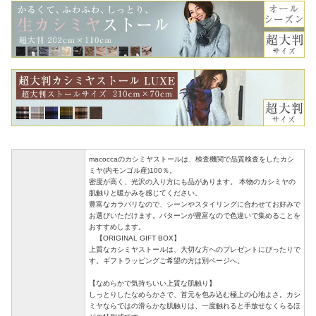
macoccaのカシミヤストールは、検査機関で品質検査をしたカシ
ミヤ(内モンゴル産)100％。
密度が高く、光沢の入り方にも品があります。 本物のカシミヤの
肌触りと暖かみを感じてください。
豊富なカラバリなので、シーンやスタイリングに合わせてお好みで
お選びいただけます。パターンが豊富なので色違いで集めることを
おすすめします。
【ORIGINAL GIFT BOX】
上質なカシミヤストールは、大切な方へのプレゼントにぴったりで
す。ギフトラッピングご希望の方は別ページへ。
【なめらかで気持ちいい上質な肌触り】
しっとりしたなめらかさで、首元を包み込む極上の心地よさ。カシ
ミヤならではの滑らかな肌触りは、一度触れると手放せなくらるほ