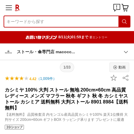
8/11(火)01:59まで
要エントリー
ストール・傘専門店 macoc
c
1/33
動画
（
1,009
件）
4.42
カシミヤ 100% 大判 ストール 無地 200cm×60cm 高品質
レディース メンズ マフラー 秋冬 ギフト 秋 冬 カシミヤス
トール カシミア 送料無料 大判ストール 8901 8984【送料
無料】
【送料無料】 品質検査済 内モンゴル産高品質カシミヤ100% 楽天1位獲得 大
判サイズ 200cm×60cm ギフトBOX ラッピング承ります プレゼントに最適