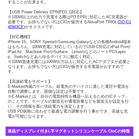
することが出来ます。
【USB Power Delivery EPR(PD3.1)対応】
※100W以上の出力で充電する際はPD EPRに対応したAC充電器が
必要です。お持ちでない方はCIOが販売するNovaPort TRIO(
CIO-G1
40W3CE
)がオススメです。
【対応機種】
iPhone 15、SONY XperiaやSamsung Galaxyなどの各種Android端末
はもちろん、100W充電に対応しているのでUSB-C対応のiPad Proや
iPad Air、Macbook ProやSurface、LenovoなどのノートPC/Lapto
p、Switchなどあらゆるデバイスに幅広く対応。
※100W急速充電には100W出力以上に対応したACアダプタが必要と
なります。お持ちでない方はCIOが販売する充電器がおすすめで
す。
【高速給電をサポート】
E-Marker内蔵のケーブル。給電先のデバイスに適した電圧や電流を
自動で調整します。面倒な設定は不要です。
※E-Markerとは「自分の電気特性を機器へ伝えるためのICチップ」
のことです。ケーブルの製造元や通電容量などを製造元が設定を行
い、その情報を基に供給電力を決定します。
USB PD規格に合わせて最適な電力調整を行う事ができ、高速な充
電が可能になります。
液晶ディスプレイ付きL字マグネットシリコンケーブル CtoCの特徴