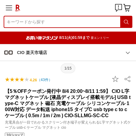
8/11(火)01:59まで
要エントリー
CIO 楽天市場店
1/15
（
43
件）
4.26
【5％OFFクーポン発行中 8/4 20:00~8/11 1:59】 CIO L字
マグネットケーブル [液晶ディスプレイ搭載モデル] USB t
ype-C マグネット 磁石 充電ケーブル シリコンケーブル 1
00W対応 データ転送 iphone15 タイプC usb type c to c
ケーブル ( 0.5m / 1m / 2m ) CIO-SLLMG-SC-CC
充電具合が一目でわかるスクリーン付き端子が変えられるL字マグネット式ケ
ーブル usb-c ケーブル マグネット cio