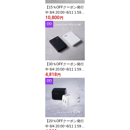
型 薄型/USB apple watch
【15％OFFクーポン発行
充電器
中 8/4 20:00~8/11 1:59】
10,800
CIO SMARTCOBY Pro P
円
LUG2 67W3C モバイル
バッテリー コンセント
一体型 65W 急速充電器
10000mAh Type-C ×3 ノ
ートPC Macbook Windo
ws Android iPhone16 S
MARTCOBY Pro PLUG2
67W3C 充電器 3ポート
【30％OFFクーポン発行
ノートパソコン 持ち運び
中 8/4 20:00~8/11 1:59】
4,818
CIO モバイルバッテリー
円
PD 薄型 [16mm] 小型 軽
量 10000mAh 35W出力
3ポート iPhone 17 / 16 /
15 Android Macbook ノ
ートPC イヤホン スマー
トウォッチ タブレット i
Pad用 USB-C USB-A Ty
pe-C タイプC 高出力 大
【20％OFFクーポン発行
容量
中 8/4 20:00~8/11 1:59】