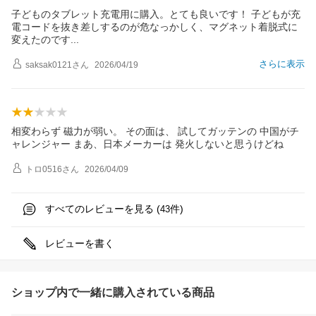
子どものタブレット充電用に購入。とても良いです！ 子どもが充
電コードを抜き差しするのが危なっかしく、マグネット着脱式に
変えたので
す
さらに表示
saksak0121
さん
2026/04/19
相変わらず 磁力が弱い。 その面は、 試してガッテンの 中国がチ
ャレンジャー まあ、日本メーカーは 発火しないと思うけどね
トロ0516
さん
2026/04/09
すべてのレビューを見る (
件)
43
レビューを書く
ショップ内で一緒に購入されている商品