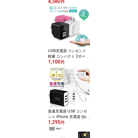
4,380
CIO NovaPort DUO2 45
円
W USB-C 2ポート PD 急
速充電器 [世界最小級 No
vaIntelligence NovaEngi
ne搭載] ACアダプター ty
pe-c iPhone 15 Android
Galaxy Macbook iPad向
け ノートPC 充電器 2ポ
ート 充電器 2口 急速充電
USB充電器 コンセント
器 cio
軽量 コンパクト 2ポート
1,100
同時充電 急速充電器 AC
円
アダプター 2.4A iphone i
pad Xperia galaxy 携帯
電話充電器 タブレット
同時充電 SmartIC スマホ
アイフォンX iphone8 plu
s
急速充電器 USB コンセ
ント iPhone 充電器 Quic
1,295
k Charge 3.0 3ポート AC
円
アダプター Qualcomm Q
C3.0 Android スマホ充電