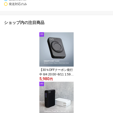
発送対応のみ
ショップ内の注目商品
【30％OFFクーポン発行
中 8/4 20:00~8/11 1:59】
5,980
CIO SMARTCOBY Ex02
円
Wireless Charger(Magn
et & Watch) plus Stand
モバイルバッテリー ワイ
ヤレス充電 iPhone 16 マ
グネット Apple Watch Ai
rPods pro 薄さ16mm タ
イプC 5000mAh 軽量 小