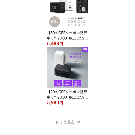
器 携帯充電器 2.4A Gala
xy Xperia iPad アイフォ
ン エクスペリア iPad
【50％OFFクーポン発行
中 8/4 20:00~8/11 1:59】
6,488
LilNob GaN 65W 充電器
円
世界最小級 3ポート USB
ACアダプター USB-C 急
速充電器 軽量 タイプC i
Phone Android Macbook
Pro iPad Pro iPhone15 P
lus Pro Pro Max
【20％OFFクーポン発行
中 8/4 20:00~8/11 1:59】
5,980
CIO Polaris CUBE Built i
円
n Cable | 電源タップ ケ
ーブル内蔵 持ち運び US
B PD 65W タイプC [CIO
もっと見る
独自技術 NovaIntelligenc
e搭載] USBタップ コン