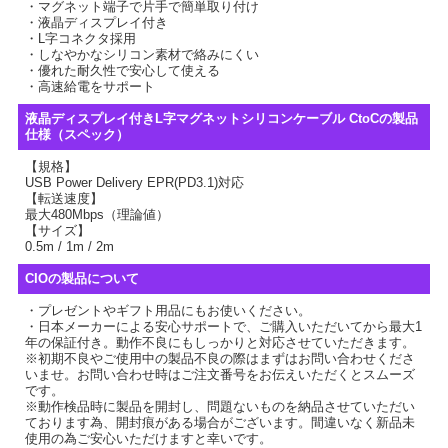
・マグネット端子で片手で簡単取り付け
・液晶ディスプレイ付き
・L字コネクタ採用
・しなやかなシリコン素材で絡みにくい
・優れた耐久性で安心して使える
・高速給電をサポート
液晶ディスプレイ付きL字マグネットシリコンケーブル CtoCの製品
仕様（スペック）
【規格】
USB Power Delivery EPR(PD3.1)対応
【転送速度】
最大480Mbps（理論値）
【サイズ】
0.5m / 1m / 2m
CIOの製品について
・プレゼントやギフト用品にもお使いください。
・日本メーカーによる安心サポートで、ご購入いただいてから最大1
年の保証付き。動作不良にもしっかりと対応させていただきます。
※初期不良やご使用中の製品不良の際はまずはお問い合わせくださ
いませ。お問い合わせ時はご注文番号をお伝えいただくとスムーズ
です。
※動作検品時に製品を開封し、問題ないものを納品させていただい
ております為、開封痕がある場合がございます。間違いなく新品未
使用の為ご安心いただけますと幸いです。