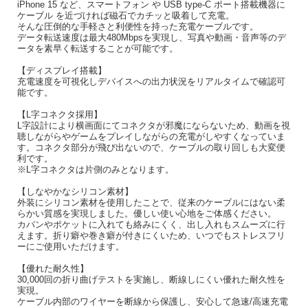
iPhone 15 など、スマートフォン や USB type-C ポート搭載機器に
ケーブル を近づければ磁石でカチッと吸着して充電。
そんな圧倒的な手軽さと利便性を持った充電ケーブルです。
データ転送速度は最大480Mbpsを実現し、写真や動画・音声等のデ
ータを素早く転送することが可能です。
【ディスプレイ搭載】
充電速度を可視化しデバイスへの出力状況をリアルタイムで確認可
能です。
【L字コネクタ採用】
L字設計により横画面にてコネクタが邪魔にならないため、動画を視
聴しながらやゲームをプレイしながらの充電がしやすくなっていま
す。コネクタ部分が飛び出ないので、ケーブルの取り回しも大変便
利です。
※L字コネクタは片側のみとなります。
【しなやかなシリコン素材】
外装にシリコン素材を使用したことで、従来のケーブルにはない柔
らかい質感を実現しました。優しい使い心地をご体感ください。
カバンやポケットに入れても絡みにくく、出し入れもスムーズに行
えます。折り癖や巻き癖が付きにくいため、いつでもストレスフリ
ーにご使用いただけます。
【優れた耐久性】
30,000回の折り曲げテストを実施し、断線しにくい優れた耐久性を
実現。
ケーブル内部のワイヤーを断線から保護し、安心して急速/高速充電