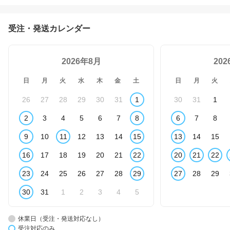
受注・発送カレンダー
2026年8月
20
日
月
火
水
木
金
土
日
月
火
26
27
28
29
30
31
1
30
31
1
2
3
4
5
6
7
8
6
7
8
9
10
11
12
13
14
15
13
14
15
16
17
18
19
20
21
22
20
21
22
23
24
25
26
27
28
29
27
28
29
30
31
1
2
3
4
5
休業日（受注・発送対応なし）
受注対応のみ