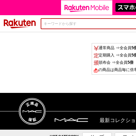
楽天市場
通常商品 ⇒全会員
5
定期購入 ⇒全会員
5
頒布会 ⇒全会員
5倍
の商品は商品毎に倍
最新コレクショ