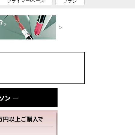
プライマー/ベース
ブラシ
 ツール
ピングサービス
クション
プロ ロングウェアで
仕上がりを長時間キープ
リーナー
ラグジュアリーな仕上がり
を
ミネラライズで楽しんで