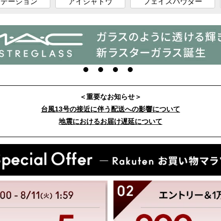
ンデーション
アイシャドウ
フェイスパウダー
フェイス
クレンジング／リムーバ
メイクアップ
ギフトラッ
ー
ギフトセレ
ファンデーション
ブラシ
モイスチャライザー
ス
パウダー
ブラシ専用ク
ト + パレット
チーク
その他ツール
コンシーラー
プライマー／ベース
マルチユース
＜重要なお知らせ＞
フェイスキット
台風13号の接近に伴う配送への影響について
地震におけるお届け遅延について