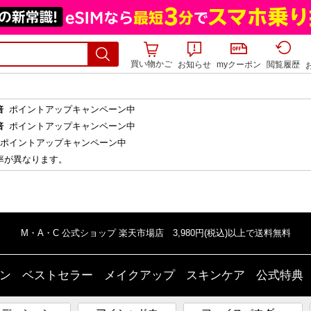
買い物かご
お知らせ
myクーポン
閲覧履歴
倍
ポイントアップキャンペーン中
倍
ポイントアップキャンペーン中
ポイントアップキャンペーン中
率が異なります。
M・A・C 公式ショップ 楽天市場店 3,980円(税込)以上で送料無料
ン
ベストセラー
メイクアップ
スキンケア
公式特典