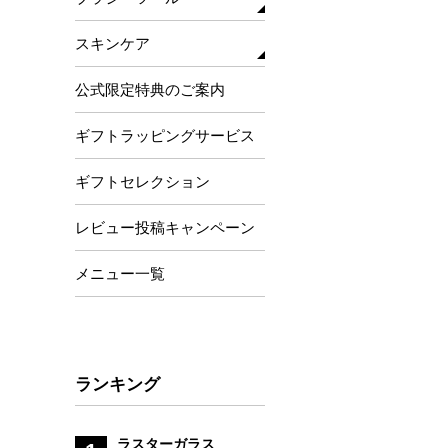
フェイス
フェイス用
リップ
スキンケア
ファンデーション・コンシーラ
ー用
クレンジング／リムーバー
公式限定特典のご案内
チーク・ハイライト・シェーデ
モイスチャライザー
ィング用
ベース
アイシャドウ用
ギフトラッピングサービス
アイブロー・ライナー用
ギフトセレクション
リップ用
ブラシセット
レビュー投稿キャンペーン
ブラシ専用クリーナー
その他メイクツール
メニュー一覧
ランキング
ラスターガラス