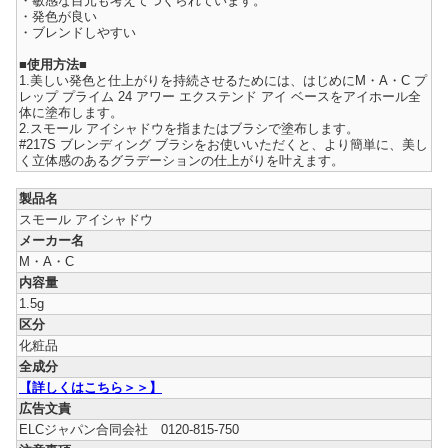
・敏感な目元も考えてつくられています。
・発色が良い
・ブレンドしやすい
■使用方法■
1.美しい発色と仕上がりを持続させるためには、はじめにM・A・C プ
レップ プライム 24 アワー エクステンド アイ ベースをアイホール全
体に塗布します。
2.スモール アイシャドウを指またはブラシで塗布します。
#217S ブレンディング ブラシをお使いいただくと、より簡単に、美し
く立体感のあるグラデーションの仕上がりを叶えます。
製品名
スモール アイシャドウ
メーカー名
M・A・C
内容量
1.5g
区分
化粧品
全成分
【詳しくはこちら＞＞】
広告文責
ELCジャパン合同会社 0120-815-750