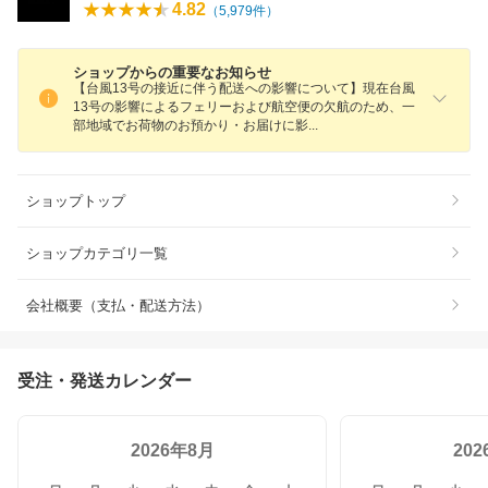
4.82
（
5,979
件）
ショップからの重要なお知らせ
【台風13号の接近に伴う配送への影響について】現在台風
13号の影響によるフェリーおよび航空便の欠航のため、一
部地域でお荷物のお預かり・お届けに
影
ショップトップ
ショップカテゴリ一覧
会社概要（支払・配送方法）
受注・発送カレンダー
2026年8月
20