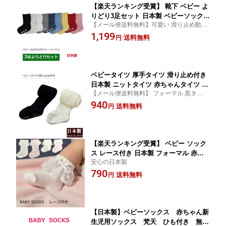
【楽天ランキング受賞】 靴下 ベビー よ
りどり3足セット 日本製 ベビーソックス
【メール便送料無料】可愛い 滑り止め動物
滑り止め付き 9〜15cm クルーソックス
柄
1,199
カラー無地
送料無料
円
ベビータイツ 厚手タイツ 滑り止め付き
日本製 ニットタイツ 赤ちゃんタイツ シ
【メール便送料無料】 フォーマル 黒タイツ
ンプル 無地 防寒 結婚式 発表会 ベビー
白タイツ 防寒対策 赤ちゃん 暖かい
940
用 タイツ 75cmタイツ 80cmタイツ 95c
送料無料
円
mタイツ
【楽天ランキング受賞】 ベビー ソック
ス レース付き 日本製 フォーマル 赤ち
安心の日本製
ゃん 新生児用 ソックス リボン 結婚式
790
ドレス クルーソックス ハイソックス 白
送料無料
円
ピンク
【日本製】ベビーソックス 赤ちゃん新
生児用ソックス 梵天 ひも付き 無