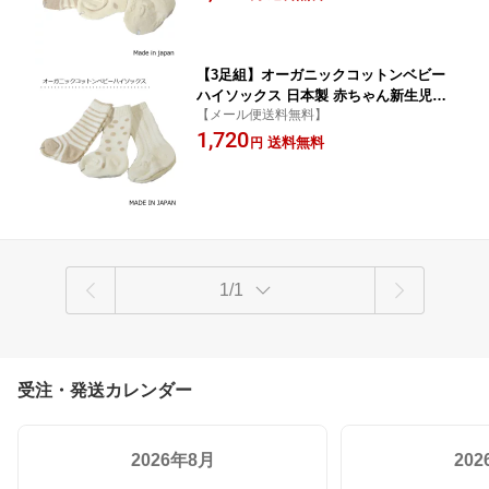
【3足組】オーガニックコットンベビー
ハイソックス 日本製 赤ちゃん新生児用
【メール便送料無料】
靴下
1,720
送料無料
円
1/1
受注・発送カレンダー
2026年8月
20