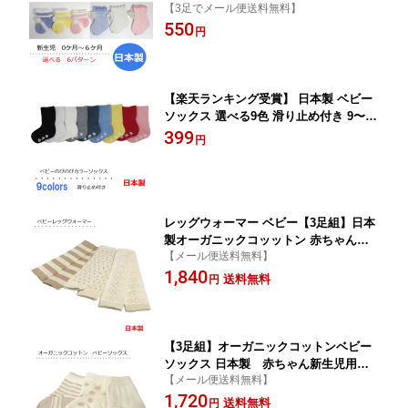
【3足でメール便送料無料】
地 ボーダー ベビー靴下
550
円
【楽天ランキング受賞】 日本製 ベビー
ソックス 選べる9色 滑り止め付き 9〜15
cm クルーソックス カラー無地 ベビー
399
円
靴下
レッグウォーマー ベビー【3足組】日本
製オーガニックコッットン 赤ちゃん新
【メール便送料無料】
生児用 天然素材
1,840
送料無料
円
【3足組】オーガニックコットンベビー
ソックス 日本製 赤ちゃん新生児用
【メール便送料無料】
靴下
1,720
送料無料
円