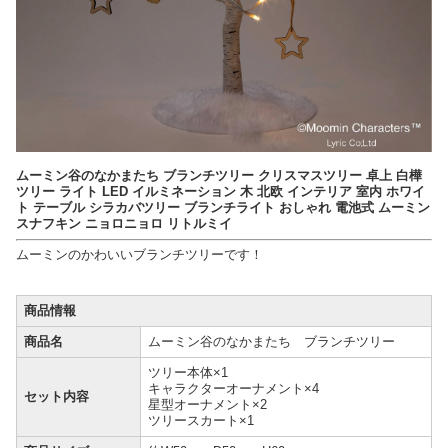
ムーミン谷のなかまたち ブランチツリー クリスマスツリー 卓上 白樺
ツリー ライト LED イルミネーション 木 北欧 インテリア 室内 ホワイ
ト テーブル シラカバツリー ブランチライト おしゃれ 電池式 ムーミン
スナフキン ニョロニョロ リトルミイ
ムーミンのかわいいブランチツリーです！
商品情報
商品名
ムーミン谷のなかまたち ブランチツリー
ツリー本体×1
キャラクターオーナメント×4
セット内容
星型オーナメント×2
ツリースカート×1