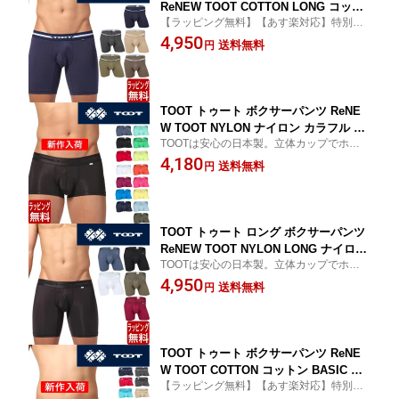
ReNEW TOOT COTTON LONG コット
【ラッピング無料】【あす楽対応】特別な
ン BASIC ベーシック 無地 シンプル 定
カップで他にない履き心地 セクシーなTOO
4,950
番 メンズ ブランド 下着 パンツ インナ
送料無料
円
T トゥート
ー ローライズ ボクサーパンツ セット
もOK 誕生日 プレゼント 彼氏 男性 旦那
TOOT トゥート ボクサーパンツ ReNE
W TOOT NYLON ナイロン カラフル BA
TOOTは安心の日本製。立体カップでホール
SIC ベーシック 無地 定番 メンズ ブラ
ド感抜群です。異次元の履き心地をお試し
4,180
ンド 下着 パンツ インナー ローライズ
送料無料
円
ください。ナイロン素材で伸縮性と耐久性
ボクサーパンツ プレゼント ギフト ラッ
に優れた丈夫なパンツ。カラー豊富でシン
ピング 無料 男性 大人 速乾
プルな無地パンツ。
TOOT トゥート ロング ボクサーパンツ
ReNEW TOOT NYLON LONG ナイロン
TOOTは安心の日本製。立体カップでホール
BASIC ベーシック 無地 定番 メンズ ブ
ド感抜群です。異次元の履き心地をお試し
4,950
ランド 下着 パンツ インナー ローライ
送料無料
円
ください。ナイロン素材で伸縮性と耐久性
ズ ボクサーパンツ プレゼント ギフト
に優れた丈夫なパンツ。カラー豊富でシン
ラッピング 無料 男性 大人 速乾
プルな無地パンツ。
TOOT トゥート ボクサーパンツ ReNE
W TOOT COTTON コットン BASIC ベ
【ラッピング無料】【あす楽対応】特別な
ーシック 無地 シンプル 定番 メンズ ブ