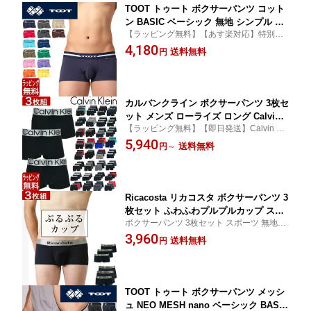
TOOT トゥート ボクサーパンツ コット
ン BASIC ベーシック 無地 シンプル 定
【ラッピング無料】【あす楽対応】特別な
番 カラフル メンズ ブランド 下着 パン
カップで他にない履き心地 セクシーなTOO
4,180
ツ インナー ローライズ ボクサーパンツ
送料無料
円
T トゥート
セット もOK 誕生日 プレゼント 彼氏 男
性 旦那
カルバンクライン ボクサーパンツ 3枚セ
ット メンズ ローライズ ロング Calvin
【ラッピング無料】【即日発送】Calvin Kle
Klein 無地 定番 ck ブランド 下着 パン
in カルバンクライン ボクサーパンツ メンズ
5,940
ツ インナー プレゼント ギフト ラッピ
送料無料
円
～
ング 無料 男性
Ricacosta リカコスタ ボクサーパンツ 3
枚セット ふわふわプルプルカップ スポ
ボクサーパンツ 3枚セット スポーツ 無地 シ
ーツ 無地 シンプル メンズ ブランド 福
ンプル メンズ ブランド 福袋 下着 パンツ イ
3,960
袋 下着 パンツ インナー ローライズ ギ
送料無料
円
ンナー ローライズ ギフト プレゼント 男性
フト プレゼント 男性 夫 彼氏 20代 30代
彼氏 30代 40代 50代 もっこり ラッピング
40代 ラッピング 無料 速乾 まとめ買い
無料
送料無料
TOOT トゥート ボクサーパンツ メッシ
ュ NEO MESH nano ベーシック BASIC