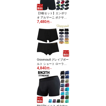
大人 同梱 速乾
【3枚セット】エンポリ
オ アルマーニ ボクサー
7,480
パンツ 3枚セット 無地 シ
円
～
ンプル コットン EMPOR
IO ARMANI メンズ ブラ
ンド 下着 パンツ インナ
ー エンポリオアルマーニ
プレゼント ラッピング
無料 彼氏 男性
Gravevault グレイブボー
ルト ショート ローライ
4,840
ズ ボクサーパンツ メン
円
～
ズ 下着 Plain 無地 シンプ
ル 定番 カラフル ツルツ
ル 芸能人 ブランド 正規
品 パンツ インナー ロー
ライズ ギフト ラッピン
グ 無料 男性 速乾
BN3TH ベニス ボクサー