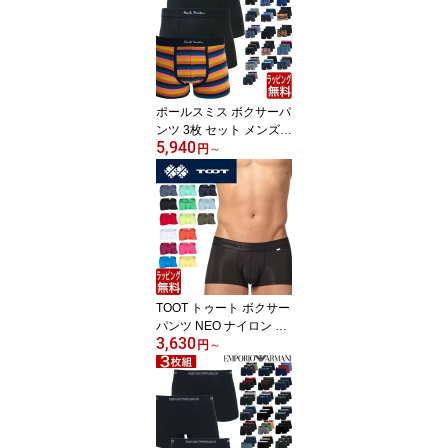
ゼント ギフト ラッピン
グ 無料 彼氏 男性
ポールスミス ボクサーパ
ンツ 3枚 セット メンズ P
5,940
AUL SMITH ブランド ロ
円
～
ーライズ 3枚組 無地 ボー
ダー スポーツ 下着 パン
ツ インナー プレゼント
ギフト ラッピング 無料
彼氏 男性
TOOT トゥート ボクサー
パンツ NEO ナイロン カ
3,630
ラフル BASIC ベーシッ
円
～
ク 無地 定番 メンズ ブラ
ンド 下着 パンツ インナ
ー ローライズ ボクサー
パンツ プレゼント ギフ
ト ラッピング 無料 男性