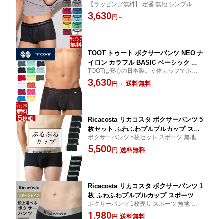
【ラッピング無料】 定番 無地 シンプル カ
メンズ ブランド 下着 パンツ インナー
ラーが多い カラフル ボクサーパンツ TOOT
3,630
ローライズ ボクサーパンツ プレゼント
円
～
トゥート ナノボクサー
ギフト ラッピング 無料 彼氏 男性 大人
速乾
TOOT トゥート ボクサーパンツ NEO ナ
イロン カラフル BASIC ベーシック 無
TOOTは安心の日本製。立体カップでホール
地 定番 メンズ ブランド 下着 パンツ イ
ド感抜群です。異次元の履き心地をお試し
3,630
ンナー ローライズ ボクサーパンツ プレ
送料無料
円
～
ください。ナイロン素材で伸縮性と耐久性
ゼント ギフト ラッピング 無料 男性 大
に優れた丈夫なパンツ。カラー豊富でシン
人 同梱 速乾
プルな無地パンツ。
Ricacosta リカコスタ ボクサーパンツ 5
枚セット ふわふわプルプルカップ スポ
ボクサーパンツ 5枚セット スポーツ 無地 シ
ーツ 無地 シンプル メンズ ブランド 福
ンプル メンズ ブランド 福袋 下着 パンツ イ
5,500
袋 下着 パンツ インナー ローライズ ギ
送料無料
円
ンナー ローライズ ギフト プレゼント 男性
フト プレゼント 男性 夫 彼氏 友人 20代
もっこり 彼氏 30代 40代 50代 ラッピング
30代 40代 50代 ラッピング 無料 速乾
無料
Ricacosta リカコスタ ボクサーパンツ 1
枚 ふわふわプルプルカップ スポーツ 無
ボクサーパンツ 1枚売り スポーツ 無地 シン
地 シンプル メンズ ブランド 下着 パン
プル メンズ ブランド 福袋 下着 パンツ イン
1,980
ツ インナー ローライズ ギフト プレゼ
送料無料
円