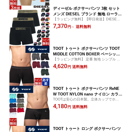
ディーゼル ボクサーパンツ 3枚 セット
メンズ DIESEL ブランド 無地 ローライ
【ラッピング無料】【即日発送】DIESEL
ズ 3枚組 スポーツ 下着 パンツ インナー
ディーゼル ボクサーパンツ メンズ 3枚組
7,370
プレゼント ギフト ラッピング 無料 彼
送料無料
円
～
氏 男性
TOOT トゥート ボクサーパンツ TOOT
MIDDLE COTTON BOXER ベーシック
【ラッピング無料】 定番 無地 シンプル カ
BASIC メンズ ブランド 下着 パンツ イ
ラーが多い カラフル ボクサーパンツ TOOT
4,620
ンナー ミドルライズ ボクサーパンツ プ
送料無料
円
トゥート
レゼント ギフト ラッピング 無料 彼氏
男性 大人 速乾
TOOT トゥート ボクサーパンツ ReNE
W TOOT NYLON nano ナイロン カラフ
TOOTは安心の日本製。立体カップでホール
ル BASIC ベーシック 無地 定番 メンズ
ド感抜群です。異次元の履き心地をお試し
4,180
ブランド 下着 パンツ インナー ローラ
送料無料
円
ください。ナイロン素材で伸縮性と耐久性
イズ ボクサーパンツ プレゼント ギフト
に優れた丈夫なパンツ。カラー豊富でシン
ラッピング 無料 男性 大人 速乾
プルな無地パンツ。
TOOT トゥート ロング ボクサーパンツ