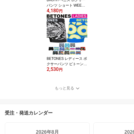
パンツ ショート WEEKD
4,180
AY SOLID TRUNK MYPA
円
KAGE マイパッケージ B
NETH 無地 シンプル 登
山 メンズ ブランド 下着
機能 パンツ インナー 誕
生日 プレゼント ギフト
ラッピング 無料 彼氏 男
性 旦那 大人 送料無料
BETONES レディース ボ
クサーパンツ ビトーンズ
2,530
フリーサイズ おしゃれ
円
かわいい 女性用 ブラン
ド 下着 パンツ インナー
ローライズ ボクサーショ
もっと見る
ーツ ボーイレッグ 彼女
母 女性 恋人 ペア 速乾 タ
グなし 食い込まない
受注・発送カレンダー
2026年8月
20