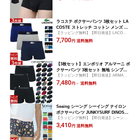
ナー ローライズ ギフト プレゼント 男性 も
ント 男性 夫 彼氏 20代 30代 40代 50代
っこり 彼氏 30代 40代 50代 ラッピング無
ラッピング 無料
料
ラコステ ボクサーパンツ 3枚セット LA
COSTE ストレッチ コットン メンズ ブ
【ラッピング無料】【即日発送】LACOSTE
ランド 下着 パンツ インナー 3パック プ
ラコステ ボクサーパンツ メンズ オシャレ 3
7,700
レゼント ギフト ラッピング 無料 彼氏
送料無料
円
枚組
男性
【3枚セット】エンポリオ アルマーニ ボ
クサーパンツ 3枚セット 無地 シンプル
【ラッピング無料】【即日発送】ARMANI
コットン EMPORIO ARMANI メンズ ブ
アルマーニ ボクサーパンツ メンズ オシャ
7,480
ランド 下着 パンツ インナー エンポリ
送料無料
円
～
レ
オアルマーニ プレゼント ラッピング 無
料 彼氏 男性
Seaing シーング シーイング ナイロン
ボクサーパンツ JUNKYSURF DINOSAU
【ラッピング無料】【即日発送】シーング
R WONDERLAND メンズ ブランド SEA
SEAING シーイング ボクサーパンツ メンズ
3,410
ING 下着 パンツ インナー プレゼント
送料無料
円
おしゃれ シーング
ギフト ラッピング 無料 彼氏 男性 速乾