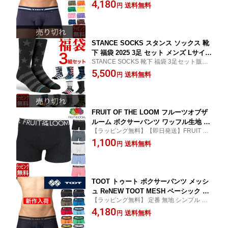
カップで他にない履き心地 セクシーなTOO
4,180
ランド 下着 パンツ インナー ローライ
送料無料
円
T トゥート
ズ ボクサーパンツ セット もOK 誕生日
プレゼント 彼氏 男性 旦那
STANCE SOCKS スタンス ソックス 靴
下 福袋 2025 3足 セット メンズ Lサイズ
STANCE SOCKS 靴下 福袋 3足セット販
sale セット販売 新品ブランド セール お
売。3足で6500円以上の靴下を封入。西海
5,500
得 おしゃれ スポーツ
送料無料
円
岸で人気のスタンス ソックス。メジャーリ
ーグ、バスケットボールNBAの公式ソック
ス【正規品】
FRUIT OF THE LOOM フルーツオブザ
ルーム ボクサーパンツ ワッフル生地 無
【ラッピング無料】【即日発送】FRUIT OF
地 ボーダー シンプル メンズ ブランド
THE LOOM ボクサーパンツ メンズ オシャ
1,100
下着 パンツ インナー プレゼント ギフ
送料無料
円
レ
ト ラッピング 無料 彼氏 男性 大人
TOOT トゥート ボクサーパンツ メッシ
ュ ReNEW TOOT MESH ベーシック BA
【ラッピング無料】 定番 無地 シンプル カ
SIC メンズ ブランド 下着 パンツ イン
ラーが多い カラフル ボクサーパンツ TOOT
4,180
ナー ローライズ ボクサーパンツ プレゼ
送料無料
円
トゥート ナノボクサー
ント ギフト ラッピング 無料 彼氏 男性