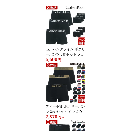
カルバンクライン ボクサ
ーパンツ 3枚セット メン
6,600
ズ ローライズ ロング Cal
円
vin Klein 無地 定番 ck ブ
ランド 下着 パンツ イン
ナー プレゼント ギフト
ラッピング 無料 男性
ディーゼル ボクサーパン
ツ 3枚 セット メンズ DIE
7,370
SEL ブランド 無地 ロー
円
～
ライズ 3枚組 スポーツ 下
着 パンツ インナー プレ