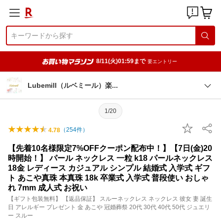
8/11(火)01:59まで
要エントリー
Lubemill（ルベミール）
楽
1/20
（
254
件）
4.78
【先着10名様限定7%OFFクーポン配布中！】【7日(金)20
時開始！】 パール ネックレス 一粒 k18 パールネックレス
18金 レディース カジュアル シンプル 結婚式 入学式 ギフ
ト あこや真珠 本真珠 18k 卒業式 入学式 普段使い おしゃ
れ 7mm 成人式 お祝い
【ギフト包装無料】 【返品保証】 スルーネックレス ネックレス 彼女 妻 誕生
日 アレルギー プレゼント 金 あこや 冠婚葬祭 20代 30代 40代 50代 ジュエリ
ー スルー