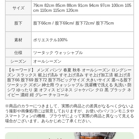
79cm 82cm 85cm 88cm 91cm 94cm 97cm 100cm 105
サイズ
cm 110cm 115cm 120cm
股下
股下66cm / 股下69cm/ 股下72cm/ 股下75cm
素材
ポリエステル100%
仕様
ツータック ウォッシャブル
シーズン
オールシーズン
【キーワード】
メンズ パンツ 春夏 秋冬 オールシーズン ロングシー
ズン スラックス 裾上げ済み すそ上げ済み すそ上げ加工済 裾上げ済
股下66 股下69 股下72 股下75ビッグサイズ 大きいサイズ 選べる股下
ツータック ズボン 紳士用 ウォッシャブル 洗濯機で洗える 丸洗い 防
シワ ゆったり 楽 オフィス ビジネス ジャケパン クロ 黒 ブラック ネ
イビー 濃紺 紺 グレー チャコール
※商品のカラーにつきまして、実際の商品との差異がなるべく少ないよ
う撮影や画像処理には留意しておりますが、お使いのパソコンモニタや
スマートフォンの機種、ブラウザによって実際の商品と異なって見える
場合がございます。あらかじめご了承ください。