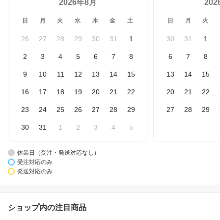
2026年8月
20
日
月
火
水
木
金
土
日
月
火
26
27
28
29
30
31
1
30
31
1
2
3
4
5
6
7
8
6
7
8
9
10
11
12
13
14
15
13
14
15
16
17
18
19
20
21
22
20
21
22
23
24
25
26
27
28
29
27
28
29
30
31
1
2
3
4
5
休業日（受注・発送対応なし）
受注対応のみ
発送対応のみ
ショップ内の注目商品