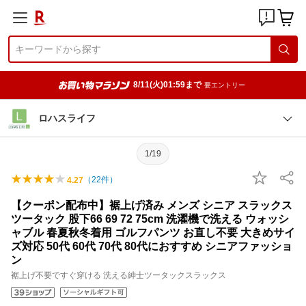
8/11(火)01:59まで
要エントリー
ロハスライフ
1/19
（
22
件）
4.27
【クーポン配布中】裾上げ済み メンズ シニア スラックス
ツータック 股下66 69 72 75cm 洗濯機で洗える ウォッシ
ャブル 春夏秋冬着用 ゴルフパンツ お直し不要 大きめサイ
ズ対応 50代 60代 70代 80代におすすめ シニアファッショ
ン
裾上げ不要ですぐ穿ける 洗える紳士ツータックスラックス