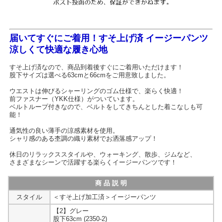
届いてすぐにご着用！すそ上げ済 イージーパンツ
涼しくて快適な履き心地
すそ上げ済なので、商品到着後すぐにご着用いただけます！
股下サイズは選べる63cmと66cmをご用意致しました。
ウエストは伸びるシャーリングのゴム仕様で、楽らく快適！
前ファスナー（YKK仕様）がついています。
ベルトループ付きなので、ベルトをしてきちんとした着こなしも可
能！
通気性の良い薄手の涼感素材を使用。
シャリ感のある杢調の織り素材でお洒落感アップ！
休日のリラックススタイルや、ウォーキング、散歩、ジムなど、
さまざまなシーンで活躍する楽らくイージーパンツです！
商 品 説 明
スタイル
＜すそ上げ加工済＞イージーパンツ
【2】グレー
股下63cm (2350-2)