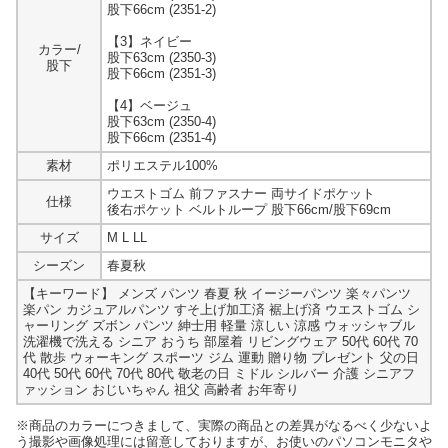
股下66cm (2351-2)
【3】ネイビー
カラー/
股下63cm (2350-3)
股下
股下66cm (2351-3)
【4】ベージュ
股下63cm (2350-4)
股下66cm (2351-4)
素材
ポリエステル100%
ウエストゴム 前ファスナー 両サイドポケット
仕様
後右ポケット ベルトループ 股下66cm/股下69cm
サイズ
M L LL
シーズン
春夏秋
【キーワード】
メンズ パンツ 春夏 秋 イージーパンツ 楽々パンツ
楽パン カジュアルパンツ すそ上げ加工済 裾上げ済 ウエストゴム シ
ャーリング ズボン パンツ 紳士用 軽量 涼しい 涼感 ウォッシャブル
洗濯機で洗える シニア おうち 部屋着 リビングウェア 50代 60代 70
代 散歩 ウォーキング スポーツ ジム 運動 贈り物 プレゼント 父の日
40代 50代 60代 70代 80代 敬老の日 ミドル シルバー 介護 シニアフ
ァッション おじいちゃん 祖父 高齢者 お年寄り
※商品のカラーにつきまして、実際の商品との差異がなるべく少ないよ
う撮影や画像処理には留意しておりますが、お使いのパソコンモニタや