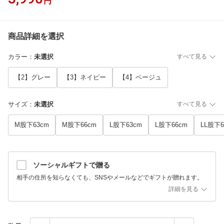
円
商品詳細を選択
カラー
：
未選択
すべて見る
【2】グレー
【3】ネイビー
【4】ベージュ
サイズ
：
未選択
すべて見る
M股下63cm
M股下66cm
L股下63cm
L股下66cm
LL股下6
ソーシャルギフトで贈る
相手の住所を知らなくても、SNSやメールなどでギフトが贈れます。
詳細を見る