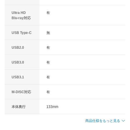
Ultra HD
有
Blu-ray対応
USB Type-C
無
USB2.0
有
USB3.0
有
USB3.1
有
M-DISC対応
有
本体奥行
133mm
商品仕様をもっと見る