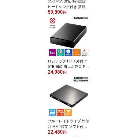
SSD PS5 対応 特化設計
ヒートシンク付き 搭載
59,800
内蔵 m.2 ssd 2TB PS5 Pr
円
o 簡単 増設 Gen4x4対応
NVMe PS5拡張ストレー
ジLMD-PS5M200 ロジテ
ック
ロジテック HDD 外付け
6TB 国産 省エネ静音 PC
24,980
/ テレビ録画用 4K録画 大
円
容量 ハードディスク TV
3.5インチ PS4 / PS4 Pro
対応 USB3.1(Gen1) / US
B3.0 【LHD-EN60U3W
S】
ブルーレイドライブ 外付
け 再生 保存 ソフト付き
22,480
USB-C Type-C USB-A Ty
円