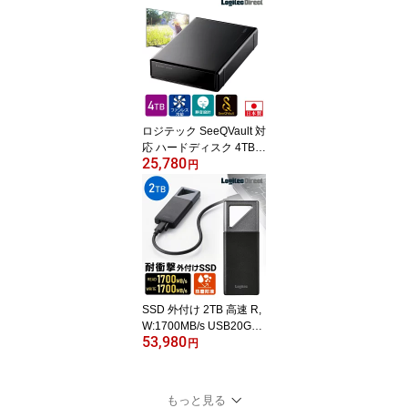
pe-A Blu-ray BD DVD C
D M-Disc BDXL ブルーレ
イ再生対応 ロジテック L
BD-LPWAWU3CSDB
ロジテック SeeQVault 対
応 ハードディスク 4TB
25,780
外付け HDD テレビ録画
円
3.5インチ USB3.2(Gen1)
SeeQVault対応 モデル 日
本製 ファンレス 冷却 TV
Win11 対応 【LHD-ENB
040U3QW】
SSD 外付け 2TB 高速 R,
W:1700MB/s USB20Gbp
53,980
s USB3.2 Gen2x2 耐衝撃
円
防塵防滴 Type-C MIL-ST
D PS5/PS5 Pro/PS4 対応
IP55 ポータブル ロジテ
もっと見る