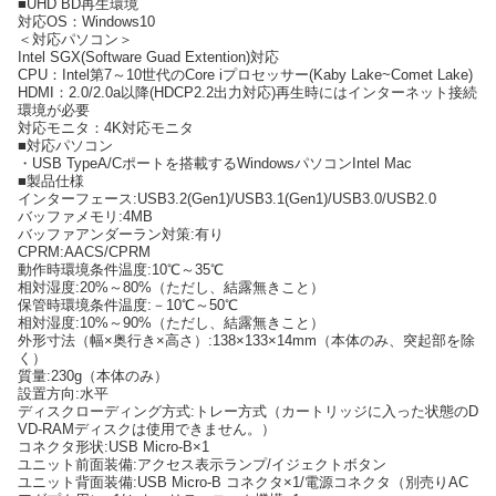
■UHD BD再生環境
対応OS：Windows10
＜対応パソコン＞
Intel SGX(Software Guad Extention)対応
CPU：Intel第7～10世代のCore iプロセッサー(Kaby Lake~Comet Lake)
HDMI：2.0/2.0a以降(HDCP2.2出力対応)再生時にはインターネット接続
環境が必要
対応モニタ：4K対応モニタ
■対応パソコン
・USB TypeA/Cポートを搭載するWindowsパソコンIntel Mac
■製品仕様
インターフェース:USB3.2(Gen1)/USB3.1(Gen1)/USB3.0/USB2.0
バッファメモリ:4MB
バッファアンダーラン対策:有り
CPRM:AACS/CPRM
動作時環境条件温度:10℃～35℃
相対湿度:20%～80%（ただし、結露無きこと）
保管時環境条件温度:－10℃～50℃
相対湿度:10%～90%（ただし、結露無きこと）
外形寸法（幅×奥行き×高さ）:138×133×14mm（本体のみ、突起部を除
く）
質量:230g（本体のみ）
設置方向:水平
ディスクローディング方式:トレー方式（カートリッジに入った状態のD
VD-RAMディスクは使用できません。）
コネクタ形状:USB Micro-B×1
ユニット前面装備:アクセス表示ランプ/イジェクトボタン
ユニット背面装備:USB Micro-B コネクタ×1/電源コネクタ（別売りAC