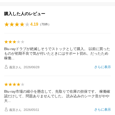
購入した人のレビュー
4.19
（
70
件）
Blu-rayドラブが絶滅しそうでストックとして購入。 以前に買った
ものが初期不良で気が付いたときにはサポート切れ、だったため
稼
働
さらに表示
義宣
さん
2026/06/28
Blu-ray市場の縮小を懸念して、先取りで在庫の担保です。 稼働確
認だけして、問題ありませんでした。 読み込みのシーク音がやや
大
さらに表示
義宣
さん
2026/05/11