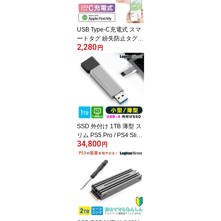
mine LGT-LWNNCD1BK
G new
USB Type-C充電式 スマ
ートタグ 紛失防止タグ
2,280
サーチタグ iPhone iPad
円
用 忘れもの防止タグ ami
ne 位置確認 追跡 探し物
発見 iOS スマホ タグ型 L
GT-LWUCTG1BKA new
SSD 外付け 1TB 薄型 ス
リム PS5 Pro / PS4 Slim
34,800
/ テレビ 録画 / PC 対応
円
小型 ポータブル スティ
ック USBメモリ タイプ
USB-A USB3.2 (Gen1)
ロジテック LMD-SPDL1
00U3 pr_1024gbs