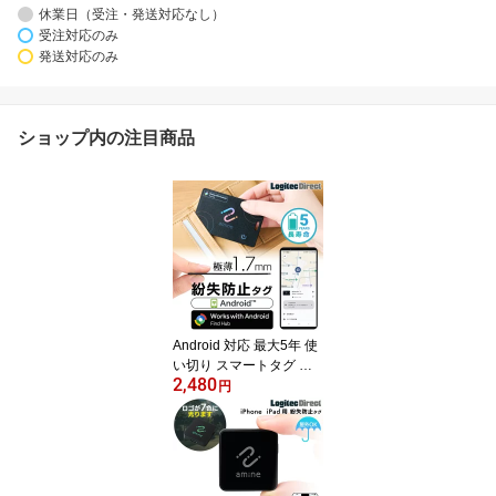
休業日（受注・発送対応なし）
受注対応のみ
発送対応のみ
ショップ内の注目商品
Android 対応 最大5年 使
い切り スマートタグ 紛
2,480
失防止タグ サーチタグ G
円
oogle「デバイスを探
す」対応 充電不要 電池
交換不要 忘れもの防止タ
グ カード型 薄型 小型 ア
ンドロイド 探し物発見 a