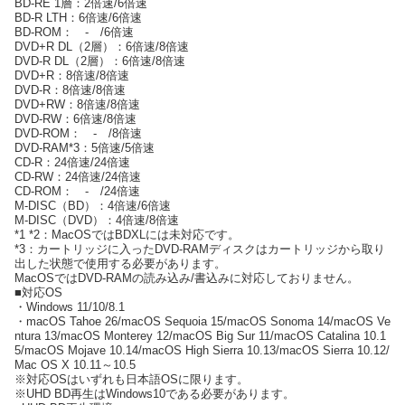
BD-RE 1層：2倍速/6倍速
BD-R LTH：6倍速/6倍速
BD-ROM： - /6倍速
DVD+R DL（2層）：6倍速/8倍速
DVD-R DL（2層）：6倍速/8倍速
DVD+R：8倍速/8倍速
DVD-R：8倍速/8倍速
DVD+RW：8倍速/8倍速
DVD-RW：6倍速/8倍速
DVD-ROM： - /8倍速
DVD-RAM*3：5倍速/5倍速
CD-R：24倍速/24倍速
CD-RW：24倍速/24倍速
CD-ROM： - /24倍速
M-DISC（BD）：4倍速/6倍速
M-DISC（DVD）：4倍速/8倍速
*1 *2：MacOSではBDXLには未対応です。
*3：カートリッジに入ったDVD-RAMディスクはカートリッジから取り
出した状態で使用する必要があります。
MacOSではDVD-RAMの読み込み/書込みに対応しておりません。
■対応OS
・Windows 11/10/8.1
・macOS Tahoe 26/macOS Sequoia 15/macOS Sonoma 14/macOS Ve
ntura 13/macOS Monterey 12/macOS Big Sur 11/macOS Catalina 10.1
5/macOS Mojave 10.14/macOS High Sierra 10.13/macOS Sierra 10.12/
Mac OS X 10.11～10.5
※対応OSはいずれも日本語OSに限ります。
※UHD BD再生はWindows10である必要があります。