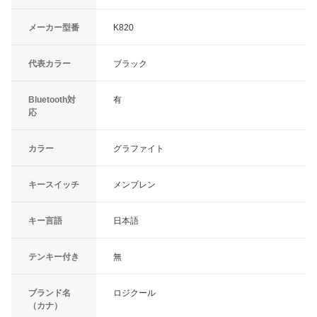
メーカー型番
K820
代表カラー
ブラック
Bluetooth対
有
応
カラー
グラファイト
キースイッチ
メンブレン
キー言語
日本語
テンキー付き
無
ブランド名
ロジクール
（カナ）