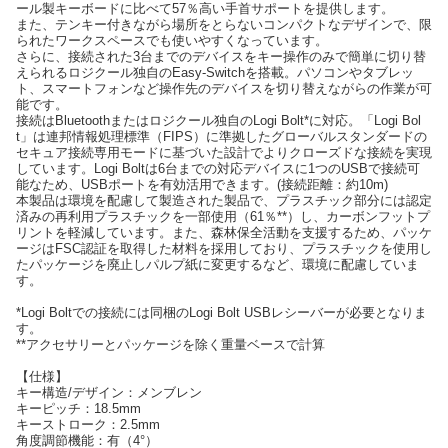
ール製キーボードに比べて57％高い手首サポートを提供します。
また、テンキー付きながら場所をとらないコンパクトなデザインで、限
られたワークスペースでも使いやすくなっています。
さらに、接続された3台までのデバイスをキー操作のみで簡単に切り替
えられるロジクール独自のEasy-Switchを搭載。パソコンやタブレッ
ト、スマートフォンなど操作先のデバイスを切り替えながらの作業が可
能です。
接続はBluetoothまたはロジクール独自のLogi Bolt*に対応。「Logi Bol
t」は連邦情報処理標準（FIPS）に準拠したグローバルスタンダードの
セキュア接続専用モードに基づいた設計でよりクローズドな接続を実現
しています。Logi Boltは6台までの対応デバイスに1つのUSBで接続可
能なため、USBポートを有効活用できます。(接続距離：約10m)
本製品は環境を配慮して製造された製品で、プラスチック部分には認定
済みの再利用プラスチックを一部使用（61％**）し、カーボンフットプ
リントを軽減しています。また、森林保全活動を支援するため、パッケ
ージはFSC認証を取得した材料を採用しており、プラスチックを使用し
たパッケージを廃止しパルプ紙に変更するなど、環境に配慮していま
す。
*Logi Boltでの接続には同梱のLogi Bolt USBレシーバーが必要となりま
す。
**アクセサリーとパッケージを除く重量ベースで計算
【仕様】
キー構造/デザイン：メンブレン
キーピッチ：18.5mm
キーストローク：2.5mm
角度調節機能：有（4°）