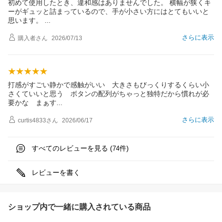
初めて使用したとき、違和感はありませんでした。 横幅が狭くキ
ーがギュッと詰まっているので、手が小さい方にはとてもいいと
思います。
さらに表示
購入者
さん
2026/07/13
打感がすごい静かで感触がいい 大きさもびっくりするくらい小
さくていいと思う ボタンの配列がちゃっと独特だから慣れが必
要かな まぁ
す
さらに表示
curtis4833
さん
2026/06/17
すべてのレビューを見る (
件)
74
レビューを書く
ショップ内で一緒に購入されている商品