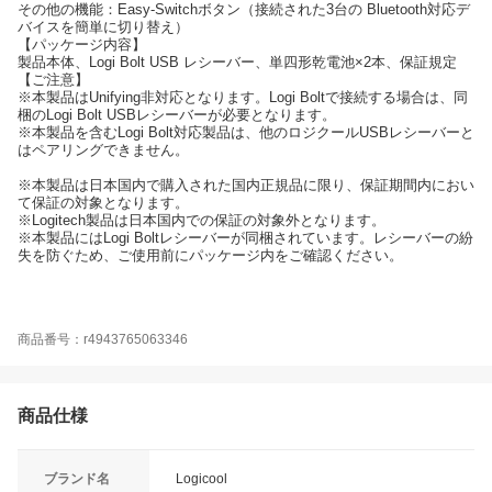
その他の機能：Easy-Switchボタン（接続された3台の Bluetooth対応デ
バイスを簡単に切り替え）
【パッケージ内容】
製品本体、Logi Bolt USB レシーバー、単四形乾電池×2本、保証規定
【ご注意】
※本製品はUnifying非対応となります。Logi Boltで接続する場合は、同
梱のLogi Bolt USBレシーバーが必要となります。
※本製品を含むLogi Bolt対応製品は、他のロジクールUSBレシーバーと
はペアリングできません。
※本製品は日本国内で購入された国内正規品に限り、保証期間内におい
て保証の対象となります。
※Logitech製品は日本国内での保証の対象外となります。
※本製品にはLogi Boltレシーバーが同梱されています。レシーバーの紛
失を防ぐため、ご使用前にパッケージ内をご確認ください。
商品番号：r4943765063346
商品仕様
ブランド名
Logicool