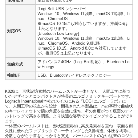
使用電池
単四形乾電池 x 2本
[Logi Bolt USB レシーバー]
Windows 10、Windows 11以降、macOS 11以降、Li
nux、ChromeOS
※macOS 10.15にも対応していますが、推奨OSは
上記となります。
対応OS
[Bluetooth Low Energy]
Windows 10、Windows 11以降、macOS 11以降、Li
nux、ChromeOS、Android 9.0以降
※macOS 10.15、Android 8.0にも対応しています
が、推奨OSは上記となります。
アドバンス2.4GHz（Logi Bolt対応）、Bluetooth Lo
無線方式
w Energy
接続I/F
USB、Bluetoothワイヤレステクノロジー
K820は、形状記憶素材のパームレストが一体となり、人間工学に基づ
いたデザインとコンパクトさが特長のエルゴノミックキーボードです。
Logitech International本社のスイスにある「LOGI エルゴ・ラボ」に
て、人間工学の視点から設計・開発された本製品は、ハの字型で曲線状
のキーレイアウトで腕の角度を自然に保ち、4°の角度がつく底面のティ
ルトレッグで高さを調整。より快適な姿勢でタイピングすることができ
ます。
一体型のパームレストは、形状記憶素材に高反発素材を重ね、表面を耐
久性に優れたファブリックでコーティングした3層構造。体圧を均等に
分散しながら手首をしっかりと支え、パームレストのない従来のロジク