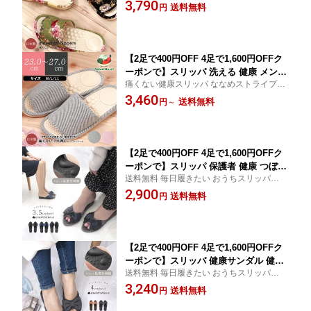
ント 船見 室内履き
3,790
康 サンダル ツボ押し おしゃれ レディ
送料無料
円
ース Lサイズ 24.5 25.0 25.5 26.0足 痛く
ない 足裏 マッサージ 血流 ギフト
【2足で400円OFF 4足で1,600円OFFク
ーポンで】スリッパ 洗える 健康 メンズ
痛くない健康スリッパ ななめストライプ柄
大きいサイズ サラダ ボウル 健康 サン
ギフトに最適 船見 室内履き
3,460
ダル ツボ押し おしゃれ レディース M L
送料無料
円
～
LL足 痛くない 足裏 マッサージ 血行 む
くみ ギフト
【2足で400円OFF 4足で1,600円OFFク
ーポンで】スリッパ 保護者 健康 つぼあ
送料無料 毎日履きたい おうちスリッパシリ
り 来客 リボン ヒール おしゃれ レディ
ーズ足裏を優しく刺激 長時間履いても疲れ
2,900
ース 健康スリッパ オフィスサンダルフ
送料無料
円
にくい リボンモチーフスリッパ 前開きタイ
ォーマル ブラック 黒 上品 エレガント
プ黒 ブラック ネイビー 紺 ブラウン 茶
学校行事 授業参観 面談 面接 かわいい
室内履き DF2021-04 M
【2足で400円OFF 4足で1,600円OFFク
ーポンで】スリッパ 健康サンダル 健康
送料無料 毎日履きたい おうちスリッパシリ
スリッパ ツボ押し 来客 リボン ヒール
ーズ足裏を優しく刺激 長時間履いても疲れ
3,240
おしゃれ レディース オフィスサンダル
送料無料
円
にくい ビッグリボンモチーフ 健康スリッパ
フォーマル ブラック 黒 上品 エレガン
前開きタイプ