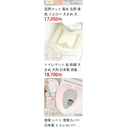
玄関マット 風水 北西 黄
色 イエロー 大きめ 大判
17,050
日本製 高級 チューリッ
円
プブーケ 50×80 ピンク
イエローおしゃれ 百貨店
ブランド 洗える
トイレマット 金 刺繍 大
きめ 大判 日本製 高級 エ
18,700
クラ2 トイレマット ゴー
円
ルド シルバーおしゃれ
モダン ブランド 洗える
引っ越し祝い 結婚祝い
便座 シート 便座カバー
日本製 トイレカバー シ