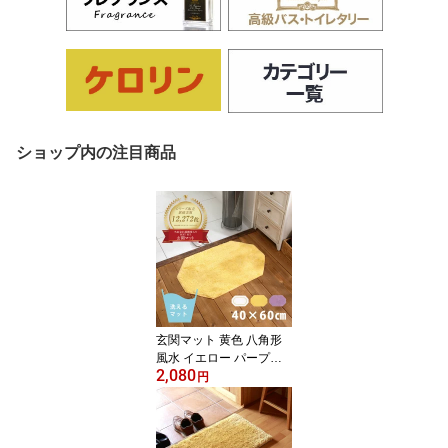
ショップ内の注目商品
玄関マット 黄色 八角形
風水 イエロー パープル
2,080
室内 北欧 洗える 洗面所
円
マット 綿100％ 天然素材
おしゃれ 枕コットンマッ
ト 40×60cm ホワイト ゴ
ールド モダン 厚手1070