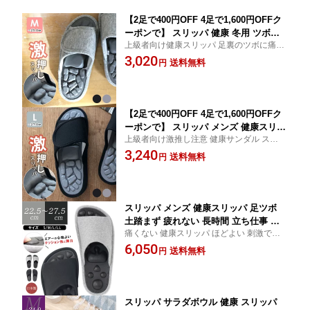
【2足で400円OFF 4足で1,600円OFFク
ーポンで】 スリッパ 健康 冬用 ツボ押
上級者向け健康スリッパ 足裏のツボに痛き
し 土踏まず 疲れない 立ち仕事 通気性
もちいい刺激 mサイズ ～25cm ギフト プレ
3,020
足ツボ レディース 体にいい岩健康スリ
送料無料
円
ゼント 船見
ッパデスクワーク リモートワーク ブラ
ック 黒 グレイ グレーオフィス ツボ押
し マッサージ 室内 送別品
【2足で400円OFF 4足で1,600円OFFク
ーポンで】 スリッパ メンズ 健康スリッ
上級者向け激推し注意 健康サンダル スリッ
パ 足ツボ 土踏まず 疲れない 長時間 立
パ Lサイズ 27cm 26cm 25cm メンズスリッ
3,240
ち仕事 通気性 健康サンダル メンズ 大
送料無料
円
パ 船見
きめ 体にいい岩健康スリッパ ブラック
黒 グレイ グレーツボ押し マッサージ
室内父の日 ギフト 楽天
スリッパ メンズ 健康スリッパ 足ツボ
土踏まず 疲れない 長時間 立ち仕事 通
痛くない 健康スリッパ ほどよい 刺激で毎
気性 健康サンダル 室内履き 大きめ 洗
日履ける5つのサイズバリエーション Drエ
6,050
える ドクターエア― ブラック 黒 グレ
送料無料
円
アー 健康スリッパ S M L LL XL
イ グレーオフィス ツボ押し マッサージ
室内 船見 48-4300父の日
スリッパ サラダボウル 健康 スリッパ