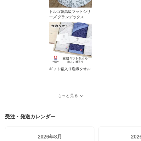
トルコ製高級マットシリ
ーズ グランデックス
ギフト箱入り逸織タオル
もっと見る
受注・発送カレンダー
2026年8月
20