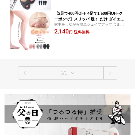
ト授業参観 かわいい室内履き ルームシ
ューズ DF2021-06 M
【2足で400円OFF 4足で1,600円OFFク
ーポンで】スリッパ 履く だけ ダイエッ
家事をしながら簡単シェイプアップ つま先
トスリッパ つま先立ち 美脚 美尻 スト
立ちですっきり美脚
2,140
レッチ スリッパ レディース健康スリッ
送料無料
円
パ ミニスリッパ DF22A15 フリーサイズ
ふわふわ フェイクファー 冬 暖か ツボ
押し ヒールスリッパ かわいい
1/1