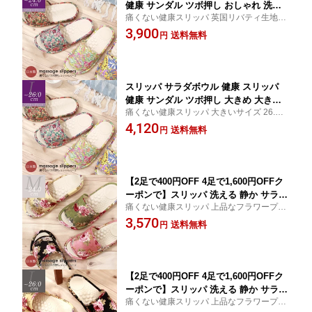
健康 サンダル ツボ押し おしゃれ 洗え
痛くない健康スリッパ 英国リバティ生地使
るレディース Mサイズ 23.0 23.5 24.0 足
用 高級感がありギフトに最適 船見 室内履
3,900
痛くない 足裏 マッサージ 血流 ギフト
送料無料
円
き
スリッパ サラダボウル 健康 スリッパ
健康 サンダル ツボ押し 大きめ 大きい
痛くない健康スリッパ 大きいサイズ 26.0ま
サイズ おしゃれ 洗えるレディース Lサ
でOK 英国リバティ生地使用 高級感があり
4,120
イズ 24.5 25.0 25.5 26.0 足 痛くない 足
送料無料
円
ギフトに最適 船見 室内履き
裏 マッサージ 血流 ギフト
【2足で400円OFF 4足で1,600円OFFク
ーポンで】スリッパ 洗える 静か サラダ
痛くない健康スリッパ 上品なフラワープリ
ボウル 健康 スリッパ 健康 サンダル ツ
ント ギフトに最適 船見 室内履き
3,570
ボ押し おしゃれレディース Mサイズ23.
送料無料
円
0 23.5 24.0足 痛くない 足裏 マッサージ
血流 ギフト
【2足で400円OFF 4足で1,600円OFFク
ーポンで】スリッパ 洗える 静か サラダ
痛くない健康スリッパ 上品なフラワープリ
ボウル 健康 スリッパ 大きいサイズ 健