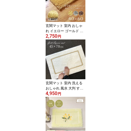
3 1157
玄関マット 室内 おしゃ
れ イエロー ゴールド 北
2,750
風水インド 開運 黄色 高
円
級感 滑り止め付き シン
プルHB3701 40×60cm
エブリン ふわふわ 冬
玄関マット 室内 洗える
おしゃれ 風水 大判 すべ
4,950
り止め付き 北欧 綿100％
円
かわいい45×70cm ゴー
ルド 金 ライン天然素材
脱衣所 可愛い モダンゴ
ールドスクエアマット