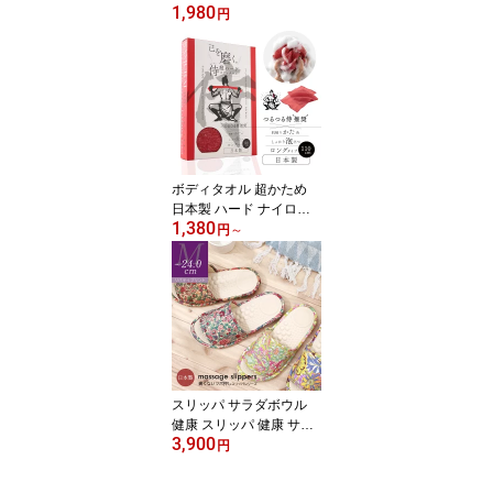
1,980
ートカバー 貼る トイレ
円
マット ふわふわ ずれな
い トイレ 洗浄暖房用 便
座カバーo 便座カバーu
サイズフリー 洗える ト
イレ用品 トイレグッズ
ボディタオル 超かため
日本製 ハード ナイロン
1,380
ロング 110cm 泡立ち あ
円
～
かすり メンズ 背中洗い
速乾角質ケア ゴシゴシ
ハードタイプ ボディウォ
ッシュタオル ギフト侍
超ハード ボディタオル父
の日
スリッパ サラダボウル
健康 スリッパ 健康 サン
3,900
ダル ツボ押し おしゃれ
円
洗えるレディース Mサイ
ズ 23.0 23.5 24.0 足 痛く