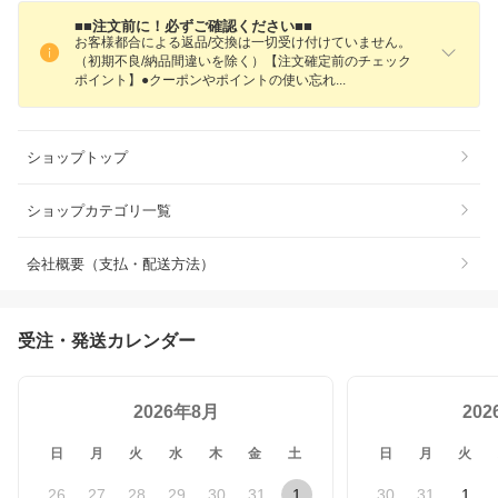
■■注文前に！必ずご確認ください■■
お客様都合による返品/交換は一切受け付けていません。
（初期不良/納品間違いを除く）【注文確定前のチェック
ポイント】●クーポンやポイントの使い忘
れ
ショップトップ
ショップカテゴリ一覧
会社概要（支払・配送方法）
受注・発送カレンダー
2026年8月
20
日
月
火
水
木
金
土
日
月
火
26
27
28
29
30
31
1
30
31
1