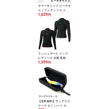
サマーキャップ ビーチキ
ャップ レディース メン
1,629
ズ VAXPOT(バックスポ
円
ット) VA-4153 日よけ 帽
子 日除け帽子 サンシェ
ードつき 水陸両用 ビー
チ キャップ サマー キャ
ップ フリーサイズ[返品
交換不可]
ラッシュガード メンズ
レディース 水着 長袖 UP
1,599
F50+ 日焼け対策 VAXPO
円
T(バックスポット) VA-40
11 ラッシュ ガード 男性
女性 体型カバー クイッ
クドライ 速乾 軽量 スト
レッチ[返品交換不可]
【送料無料】サングラス
ケース セミ ハード カラ