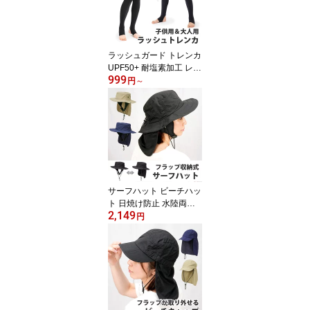
ラッシュガード トレンカ
UPF50+ 耐塩素加工 レデ
999
ィース キッズ メンズ VA
円
～
XPOT(バックスポット) V
A-4405 ラッシュガード
レギンス 水着 レギンス
スパッツ スイムレギンス
ラッシュトレンカ 無地
ブラック 水玉 ドット マ
ルチカラー マルチドット
[返品交換不可]
サーフハット ビーチハッ
ト 日焼け防止 水陸両用 V
2,149
AXPOT(バックスポット)
円
VA-4150 マリンハット
サファリハット アドベン
チャーハット レインハッ
ト サンシェード 帽子 日
よけ サーフ ハット サー
フィンハット[返品交換不
可]