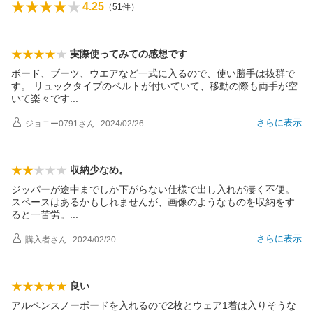
4.25
（
51
件）
実際使ってみての感想です
ボード、ブーツ、ウエアなど一式に入るので、使い勝手は抜群で
す。 リュックタイプのベルトが付いていて、移動の際も両手が空
いて楽々で
す
さらに表示
ジョニー0791
さん
2024/02/26
収納少なめ。
ジッパーが途中までしか下がらない仕様で出し入れが凄く不便。
スペースはあるかもしれませんが、画像のようなものを収納をす
ると一苦労
。
さらに表示
購入者
さん
2024/02/20
良い
アルペンスノーボードを入れるので2枚とウェア1着は入りそうな