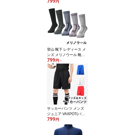
799
ビナ フック 付 VAXPOT
円
(バックスポット) サング
ラス ケース セミハード
EG-3992【セミ ハードケ
ース メガネケース 】
【スノーボード ゴルフ
ラッシュガード 登山 の
際の EG-3990 サングラ
ス 偏光 の保管に】[返品
登山 靴下 レディース メ
交換不可]
ンズ メリノウール 靴下 V
799
AXPOT(バックスポット)
円
～
VA-8259 登山用靴下 ト
レッキングソックス アウ
トドア ソックス クルー
丈 パイル編み くつした
男性 女性[返品交換不可]
サッカーパンツ メンズ
ジュニア VAXPOT(バッ
799
クスポット) VA-6105 軽
円
量 ドライ ハーフパンツ
プラクティスパンツ サッ