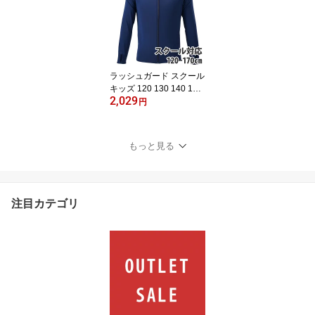
カー パンツ サッカー ズ
ボン フットサル パンツ
サッカー ゲームパンツ
サッカー 短パン[返品交
換不可]
ラッシュガード スクール
キッズ 120 130 140 150
2,029
160 170 UPF50+ 耐塩素
円
生地 VAXPOT(バックス
ポット) VA-4200 ラッシ
ュ ガード キッズ 長袖 フ
もっと見る
ルジップ ファスナー 前
開き 男の子 女の子 子供
ジュニア 紺 紺色 ネイビ
ー[返品交換不可]
注目カテゴリ