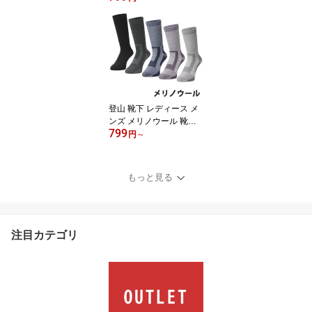
(バックスポット) サング
ラス ケース セミハード
EG-3992【セミ ハードケ
ース メガネケース 】
【スノーボード ゴルフ
ラッシュガード 登山 の
際の EG-3990 サングラ
ス 偏光 の保管に】[返品
登山 靴下 レディース メ
交換不可]
ンズ メリノウール 靴下 V
799
AXPOT(バックスポット)
円
～
VA-8259 登山用靴下 ト
レッキングソックス アウ
トドア ソックス クルー
もっと見る
丈 パイル編み くつした
男性 女性[返品交換不可]
注目カテゴリ