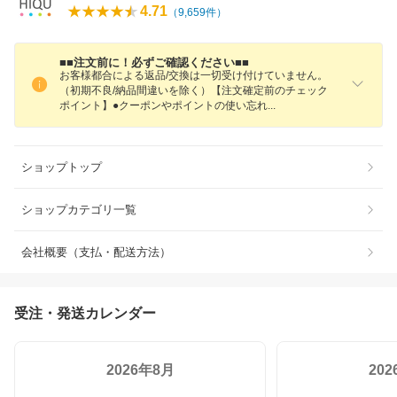
4.71
（
9,659
件）
■■注文前に！必ずご確認ください■■
お客様都合による返品/交換は一切受け付けていません。
（初期不良/納品間違いを除く）【注文確定前のチェック
ポイント】●クーポンやポイントの使い忘
れ
ショップトップ
ショップカテゴリ一覧
会社概要（支払・配送方法）
受注・発送カレンダー
2026年8月
20