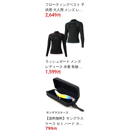
フローティングベスト 子
供用 大人用 メンズ レデ
2,649
ィース キッズ ジュニア V
円
AXPOT(バックスポット)
VA-5252 フローティング
ベスト 遊泳用 浮き具 浮
力補助具 折りたたみ可能
ライフジャケット シュノ
ーケリングベスト スノー
ケリングベスト フィッシ
ングベスト[返品交換不
ラッシュガード メンズ
可]
レディース 水着 長袖 UP
1,599
F50+ 日焼け対策 VAXPO
円
T(バックスポット) VA-40
11 ラッシュ ガード 男性
女性 体型カバー クイッ
クドライ 速乾 軽量 スト
レッチ[返品交換不可]
【送料無料】サングラス
ケース セミ ハード カラ
799
ビナ フック 付 VAXPOT
円