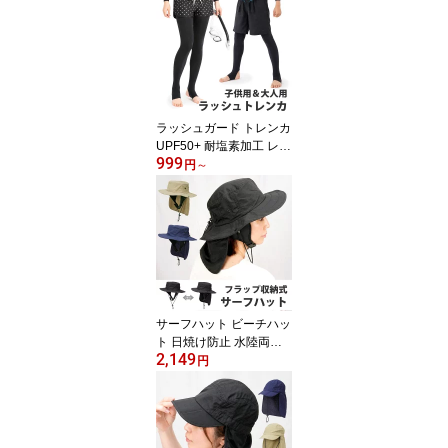
ラッシュガード トレンカ
UPF50+ 耐塩素加工 レデ
999
ィース キッズ メンズ VA
円
～
XPOT(バックスポット) V
A-4405 ラッシュガード
レギンス 水着 レギンス
スパッツ スイムレギンス
ラッシュトレンカ 無地
ブラック 水玉 ドット マ
ルチカラー マルチドット
[返品交換不可]
サーフハット ビーチハッ
ト 日焼け防止 水陸両用 V
2,149
AXPOT(バックスポット)
円
VA-4150 マリンハット
サファリハット アドベン
チャーハット レインハッ
ト サンシェード 帽子 日