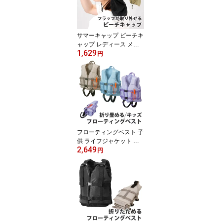
よけ サーフ ハット サー
フィンハット[返品交換不
可]
サマーキャップ ビーチキ
ャップ レディース メン
1,629
ズ VAXPOT(バックスポ
円
ット) VA-4153 日よけ 帽
子 日除け帽子 サンシェ
ードつき 水陸両用 ビー
チ キャップ サマー キャ
ップ フリーサイズ[返品
交換不可]
フローティングベスト 子
供 ライフジャケット 子
2,649
供 VAXPOT(バックスポ
円
ット) VA-5251 フローテ
ィング ベスト 子供用 キ
ッズ ジュニア 遊泳用 浮
き具 浮力補助具 シュノ
ーケリングベスト スノー
ケリングベスト マリンス
ポーツ アウトドア[返品
交換不可]