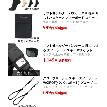
ング などの様々なシーンにも
品交換不可]
リフト券ホルダー パスケース IC専用 リ
ストパスケース スノーボード スキー IC
手首に装着 リストバンド 型 パスケース リ
チケット 対応 VAXPOT(バックスポッ
フト乗り場をスムーズに通過 スノボ パスケ
999
ト) VA-3353 リフト券入れ チケットホル
送料無料
円
ース チケット ケース リフト券 リフト 券 ケ
ダー リフト券ケース ブラック 黒[返品
ース
交換不可]
リフト券ホルダー パスケース 腕 につけ
る スノーボード スキー ICチケット 対
ウェア の上から装着 リフト乗り場をスムー
応 VAXPOT(バックスポット) VA-3352
ズに通過 アームパスケース アーム パスケ
1,149
リフト券入れ チケットホルダー リフト
送料無料
円
ース スノボ パスケース チケット ケース リ
券ケース ブラック 黒[返品交換不可]
フト券 リフト 券 ケース
グローブリーシュ スキー スノーボード
VAXPOT(バックスポット) グローブ リ
グローブリーシュ スキー スノーボード を
ーシュ VA-2700【グローブ用リーシュコ
はじめ VAXPOT の スノーボード ウェア ゴ
699
ード アクセサリー スノボ】【スノーボ
送料無料
円
ーグル グローブ ビーニー ソックス なども
ード ウェア ゴーグル グローブ ビーニ
販売中！
ー ソックス インナー プロテクター と
一緒に】