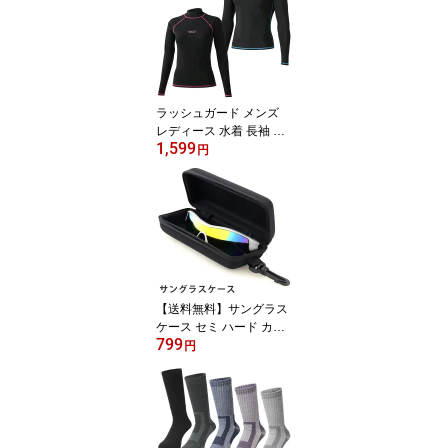
ベスト 遊泳用 浮き具 浮
力補助具 折りたたみ可能
ライフジャケット シュノ
ーケリングベスト スノー
ケリングベスト フィッシ
ングベスト[返品交換不
ラッシュガード メンズ
可]
レディース 水着 長袖 UP
1,599
F50+ 日焼け対策 VAXPO
円
T(バックスポット) VA-40
11 ラッシュ ガード 男性
女性 体型カバー クイッ
クドライ 速乾 軽量 スト
レッチ[返品交換不可]
【送料無料】サングラス
ケース セミ ハード カラ
799
ビナ フック 付 VAXPOT
円
(バックスポット) サング
ラス ケース セミハード
EG-3992【セミ ハードケ
ース メガネケース 】
【スノーボード ゴルフ