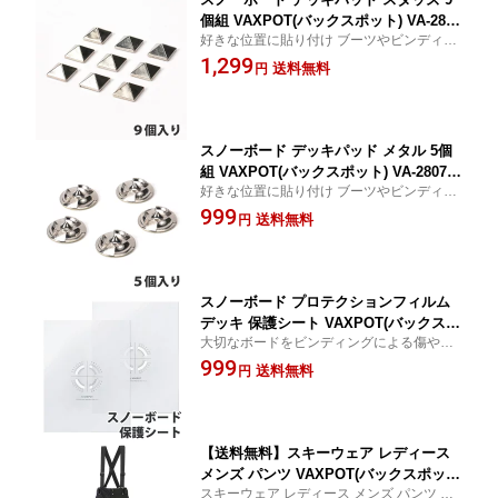
個組 VAXPOT(バックスポット) VA-2808
好きな位置に貼り付け ブーツやビンディン
ロック スタッド ピラミッド型 シルバー
グの位置にあわせて デッキパッド デッキパ
1,299
メタル 金属 9個セット スノボ デッキパ
送料無料
円
ット 滑り止め スノボ スノーボード
ッド スノーボード 滑り止め スノボ 滑
り止め デッキパット すべり止め ストン
プパッド[返品交換不可]
スノーボード デッキパッド メタル 5個
組 VAXPOT(バックスポット) VA-2807
好きな位置に貼り付け ブーツやビンディン
シルバー 金属 5個セット スノボ デッキ
グの位置にあわせて デッキパッド デッキパ
999
パッド スノーボード 滑り止め スノボ
送料無料
円
ット 滑り止め スノボ スノーボード
滑り止め デッキパット すべり止め スト
ンプパッド[返品交換不可]
スノーボード プロテクションフィルム
デッキ 保護シート VAXPOT(バックスポ
大切なボードをビンディングによる傷やへ
ット) VA-2858 2枚1組 厚さ0.3mm スノ
こみから守る 保護フィルム 保護シート
999
ボ ボード 板 デッキ 保護 フィルム ビン
送料無料
円
ディング バインディング 透明[返品交換
不可]
【送料無料】スキーウェア レディース
メンズ パンツ VAXPOT(バックスポッ
スキーウェア レディース メンズ パンツ を
ト) スキー ウェア パンツ VA-2100【耐