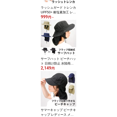
ラッシュガード トレンカ
UPF50+ 耐塩素加工 レデ
999
ィース キッズ メンズ VA
円
～
XPOT(バックスポット) V
A-4405 ラッシュガード
レギンス 水着 レギンス
スパッツ スイムレギンス
ラッシュトレンカ 無地
ブラック 水玉 ドット マ
ルチカラー マルチドット
[返品交換不可]
サーフハット ビーチハッ
ト 日焼け防止 水陸両用 V
2,149
AXPOT(バックスポット)
円
VA-4150 マリンハット
サファリハット アドベン
チャーハット レインハッ
ト サンシェード 帽子 日
よけ サーフ ハット サー
フィンハット[返品交換不
可]
サマーキャップ ビーチキ
ャップ レディース メン