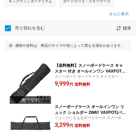
キッズウィンターアイテム
ボードケース・スキーケース
さらに表示
売り切れを含む
標準
価格や送料は、商品のサイズや色によって異なる場合があります。
【送料無料】スノーボードケース キャ
スター 付き オールインワン VAXPOT
スノーボード ボードケース キャスター 付
(バックスポット) スノーボード ケース V
き 大容量収納 をはじめ VAXPOT の スノー
9,999
A-3212【ボード適応サイズ150-160cm】
送料無料
円
ボード ウェア ゴーグル グローブ ビーニー
【ボードケース スノボ ケース 4WAY 大
ソックス インナー プロテクター など販売
容量 リュック】【スノーボード ウェア
中！
ソックス など収納可】[返品交換不可]
スノーボードケース オールインワン リ
ュック ショルダー 2WAY VAXPOT(バッ
リュックにもなるボードケース スノーボー
クスポット) VA-3213 スノボ ボードケー
ド ウェア ブーツ ゴーグル グローブ ビーニ
3,299
ス スノーボード ケース スノボ バッグ
送料無料
円
ー ソックス インナー など スノーボードに
背負い 肩掛け メンズ レディース キッ
必要なアイテムをまとめて収納
ズ ジュニア[返品交換不可]