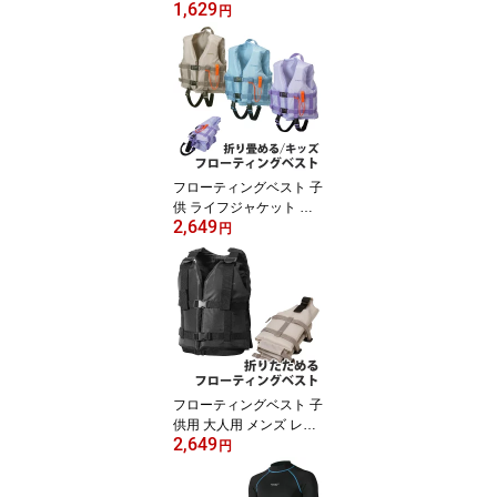
1,629
ズ VAXPOT(バックスポ
円
ット) VA-4153 日よけ 帽
子 日除け帽子 サンシェ
ードつき 水陸両用 ビー
チ キャップ サマー キャ
ップ フリーサイズ[返品
交換不可]
フローティングベスト 子
供 ライフジャケット 子
2,649
供 VAXPOT(バックスポ
円
ット) VA-5251 フローテ
ィング ベスト 子供用 キ
ッズ ジュニア 遊泳用 浮
き具 浮力補助具 シュノ
ーケリングベスト スノー
ケリングベスト マリンス
ポーツ アウトドア[返品
交換不可]
フローティングベスト 子
供用 大人用 メンズ レデ
2,649
ィース キッズ ジュニア V
円
AXPOT(バックスポット)
VA-5252 フローティング