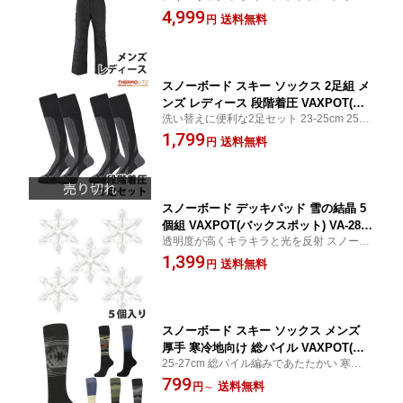
はじめ VAXPOT の ゴーグル グローブ ビー
4,999
水圧 5000mm 撥水加工 透湿 3000g パ
送料無料
円
ニー プロテクター ソックス スノーブーツ
ンツ サスペンダー 男性用 女性用】【グ
インナー など販売中！
ローブ ゴーグル ビーニー ソックス と
あわせて】[返品交換不可]
スノーボード スキー ソックス 2足組 メ
ンズ レディース 段階着圧 VAXPOT(バ
洗い替えに便利な2足セット 23-25cm 25-2
ックスポット) VA-1790 ハイソックス 2
7cm 27-29cm 段階着圧設計 スキー スノー
1,799
足セット 靴下 くつした 高機能 ソック
送料無料
円
ボード だけでなく マラソン ジョギング ラ
ス サーモライト 使用 左右専用設計 ス
ンニング などの様々なスポーツにも
ノボ ウィンタースポーツ[返品交換不可]
スノーボード デッキパッド 雪の結晶 5
個組 VAXPOT(バックスポット) VA-2813
透明度が高くキラキラと光を反射 スノーボ
5個セット スノボ デッキパッド スノー
ード のデコレーションにも ブーツ や ビン
1,399
ボード 滑り止め スノボ 滑り止め デッ
送料無料
円
ディング の位置にあわせて デッキパッド
キパット すべり止め ストンプパッド 透
デッキパット 滑り止め スノボ スノーボー
明 クリア クリアー かわいい 可愛い[返
ド
品交換不可]
スノーボード スキー ソックス メンズ
厚手 寒冷地向け 総パイル VAXPOT(バ
25-27cm 総パイル編みであたたかい 寒冷地
ックスポット) VA-1780 ハイソックス 靴
仕様 厚手ソックス スキー スノーボード だ
799
下 くつした 高機能 ソックス ウール パ
送料無料
円
～
けでなく バイク ツーリング 登山 トレッキ
イル編み スノボ ウィンタースポーツ[返