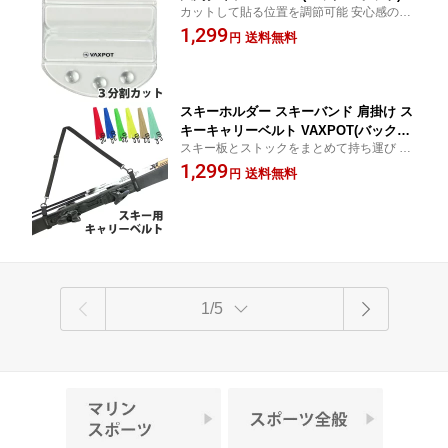
カットして貼る位置を調節可能 安心感のあ
A-2810 3分割 カット タイプ スノボ デ
る大判タイプ ブーツ や ビンディング の位
1,299
ッキパッド スノーボード 滑り止め スノ
送料無料
円
置にあわせて デッキパッド デッキパット
ボ 滑り止め デッキパット すべり止め
滑り止め スノボ スノーボード
ストンプパッド 透明 クリア クリアー
[返品交換不可]
スキーホルダー スキーバンド 肩掛け ス
キーキャリーベルト VAXPOT(バックス
スキー板とストックをまとめて持ち運び 簡
ポット) VA-3496 スキーストラップ スキ
単装着 スキーケース や ブーツケース との
1,299
ー板 ストック 持ち運び バンド ベルト
送料無料
円
併用でもっと便利に
ショルダーストラップ 付き[返品交換不
可]
1/5