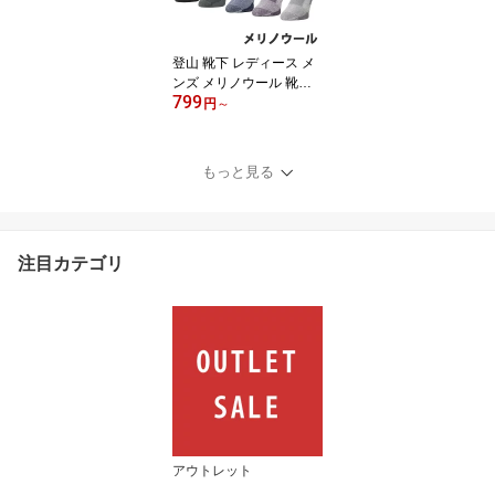
ラッシュガード 登山 の
際の EG-3990 サングラ
ス 偏光 の保管に】[返品
登山 靴下 レディース メ
交換不可]
ンズ メリノウール 靴下 V
799
AXPOT(バックスポット)
円
～
VA-8259 登山用靴下 ト
レッキングソックス アウ
トドア ソックス クルー
もっと見る
丈 パイル編み くつした
男性 女性[返品交換不可]
注目カテゴリ
アウトレット