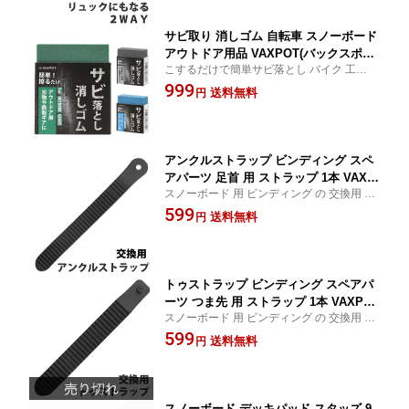
サビ取り 消しゴム 自転車 スノーボード
アウトドア用品 VAXPOT(バックスポッ
こするだけで簡単サビ落とし バイク 工具
ト) VA-2854 サビ落とし サビ落とし消し
スキー スノボ ギア エッジ 刃物 ナイフ 鉄製
999
ゴム サビ取り消しゴム さびとり 錆落と
送料無料
円
ギア ラストリムーバー ラストイレイサー
し 錆び取り サビ さび 錆び 錆 サビ 取り
けしごむ ケシゴム メンテナンス お手入れ
サビ 落とし[返品交換不可]
アンクルストラップ ビンディング スペ
アパーツ 足首 用 ストラップ 1本 VAXP
スノーボード 用 ビンディング の 交換用 予
OT(バックスポット) VA-2852 長さ調整
備パーツ アンクル ベルト 部品 交換 予備
599
ベルト 片足用 交換用パーツ アンクル
送料無料
円
パーツ
ストラップ ラダーストラップ スノーボ
ード スノボ ビンディング バインディン
グ[返品交換不可]
トゥストラップ ビンディング スペアパ
ーツ つま先 用 ストラップ 1本 VAXPOT
スノーボード 用 ビンディング の 交換用 予
(バックスポット) VA-2851 長さ調整 ベ
備パーツ トゥ トゥー ツゥ ベルト 部品 交
599
ルト 片足用 交換用パーツ トゥーストラ
送料無料
円
換 予備 パーツ
ップ ラダーストラップ スノーボード ス
ノボ ビンディング バインディング[返品
交換不可]
スノーボード デッキパッド スタッズ 9