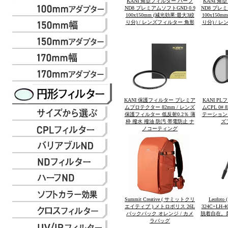
KANI 角型フィルター ハーフ
KANI 角
ND8 プレミアムソフトGND 0.9
ND8 プレミ
100x150mm (減光効果:最大3絞
100x150
り分) / レンズフィルター 角形
り分) / 
KANI 保護フィルター プレミア
KANI P
ムプロテクター 82mm / レンズ
ムCPL 0#
保護フィルター 低反射0.2％ 薄
テーション 
枠 撥水 撥油 防汚 帯電防止 ナ
ズ
ノコーティング
Summit Creative ( サミットクリ
Leofot
エイティブ ) メトロポリス 26L
324C+LH
バックパック オレンジ / カメ
脱着自在。
ラバッグ