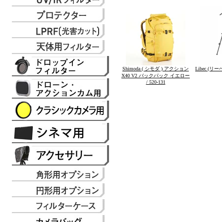
Shimoda ( シモダ ) アクション
Libec (リ
X40 V2 バックパック イエロー
/ 520-131