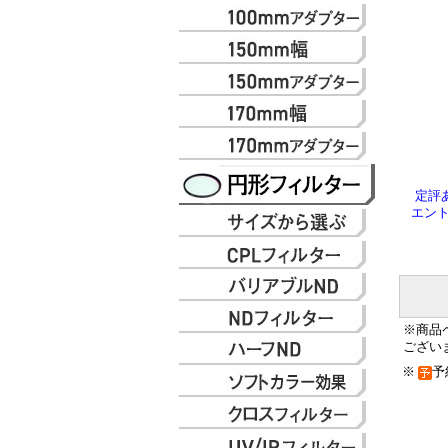
定評
エント
※商品
ござい
※