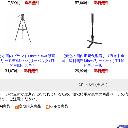
117,590円
送料無料
57,860円
送料無料
ある国内ブランドLibecの本格動画
【安心の国内正規代理店より直送】全
リーモデルLibec (リーベック) TH-
国・送料無料Libec (リーベック) TH-M
X 三脚システム
ビデオ一脚
34,870円
送料無料
29,920円
送料無料
1件 ～ 9件 (全 9件)
ページの更新が定期的に行われているため、検索結果が実際の商品ページの
ます。ご注意ください。
予約商品
定期購入商品
頒布会商品