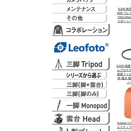
KANI 
ND8 プレ
100x15
り分) /
KANI 
ムプロテクタ
保護フィル
枠 撥水 
ノ
Summit C
エイティブ 