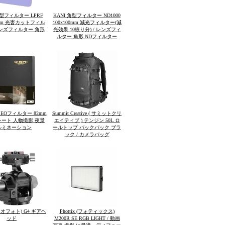
角型フィルター LPRF
KANI 角型フィルター ND1000
00mm 光害カットフィル
100x100mm 減光フィルター(減
レンズフィルター 角形
光効果 10絞り分) / レンズフィ
ルター 角形 NDフィルター
ASEOフィルター 82mm
Summit Creative ( サミットクリ
レート 人物撮影 夜景
エイティブ ) テンジン 50L ロ
ルミネーション
ールトップ バックパック ブラ
ック / カメラバッグ
 (レオフォト) G4 ギアヘ
Phottix (フォティックス)
ッド
M200R SE RGB LIGHT / 動画