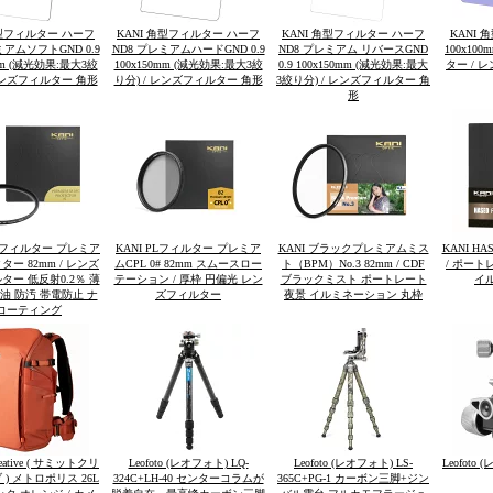
角型フィルター ハーフ
KANI 角型フィルター ハーフ
KANI 角型フィルター ハーフ
KANI 
ミアムソフトGND 0.9
ND8 プレミアムハードGND 0.9
ND8 プレミアム リバースGND
100x1
0mm (減光効果:最大3絞
100x150mm (減光効果:最大3絞
0.9 100x150mm (減光効果:最大
ター / 
 レンズフィルター 角形
り分) / レンズフィルター 角形
3絞り分) / レンズフィルター 角
形
保護フィルター プレミア
KANI PLフィルター プレミア
KANI ブラックプレミアムミス
KANI H
ー 82mm / レンズ
ムCPL 0# 82mm スムースロー
ト（BPM）No.3 82mm / CDF
/ ポート
ター 低反射0.2％ 薄
テーション / 厚枠 円偏光 レン
ブラックミスト ポートレート
イ
撥油 防汚 帯電防止 ナ
ズフィルター
夜景 イルミネーション 丸枠
コーティング
reative ( サミットクリ
Leofoto (レオフォト) LQ-
Leofoto (レオフォト) LS-
Leofoto
) メトロポリス 26L
324C+LH-40 センターコラムが
365C+PG-1 カーボン三脚+ジン