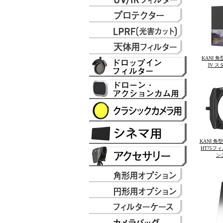
KANI 角
IV 
KANI 
HT75フ
ン