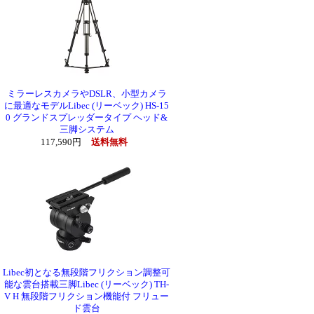
ミラーレスカメラやDSLR、小型カメラ
に最適なモデルLibec (リーベック) HS-15
0 グランドスプレッダータイプ ヘッド&
三脚システム
117,590円
送料無料
Libec初となる無段階フリクション調整可
能な雲台搭載三脚Libec (リーベック) TH-
V H 無段階フリクション機能付 フリュー
ド雲台