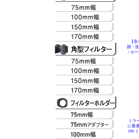
【安
国・送料
/ カ
ミラ
に最適な
0M 