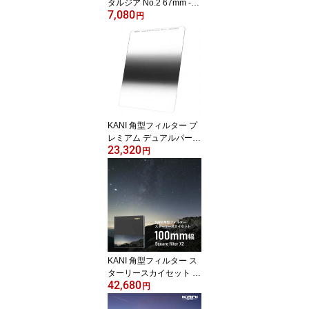
タルジア No.2 67mm -M
7,080
ONO GRAPHY MODEL-
円
KANI 角型フィルター プ
レミアム デュアルパーパ
23,320
ス GND 0.75 100x150m
円
m (ハーフND6 減光効果:
最大2 1/2絞り分) / レンズ
フィルター 角形
KANI 角型フィルター ス
ターリースカイセット 1
42,680
00mm幅 / 角形フィルタ
円
ー レンズフィルター