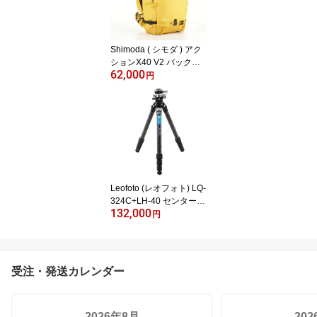
Shimoda ( シモダ ) アク
ションX40 V2 バックパ
62,000
ック イエロー / 520-131
円
Leofoto (レオフォト) LQ-
324C+LH-40 センターコ
132,000
ラムが脱着自在。最高峰
円
カーボン三脚
受注・発送カレンダー
2026年8月
20