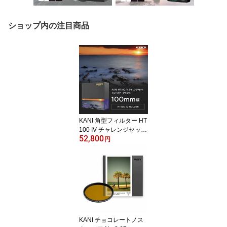
ショップ内の注目商品
KANI 角型フィルター HT
100 IV チャレンジセット
52,800
ランドスケープモデル
円
KANI チョコレートノス