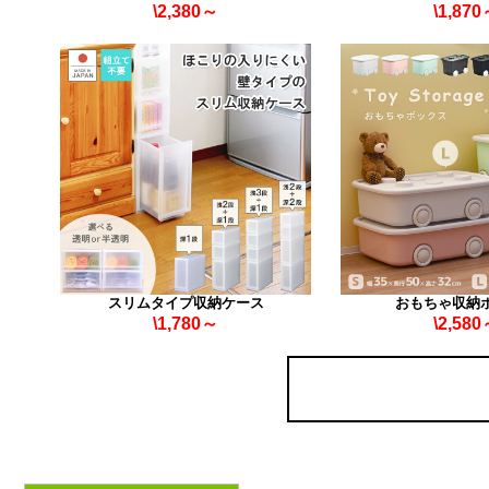
\2,380～
\1,87
スリムタイプ収納ケース
おもちゃ収納
\1,780～
\2,58