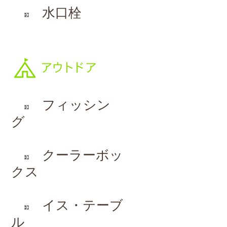
水口栓
フィッシン
グ
クーラーボッ
クス
イス・テーブ
ル