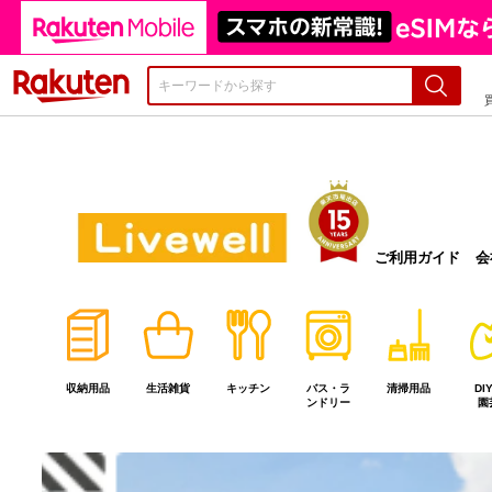
楽天市場
ご利用ガイド
会
収納用品
生活雑貨
キッチン
バス・ラ
清掃用品
DI
ンドリー
園