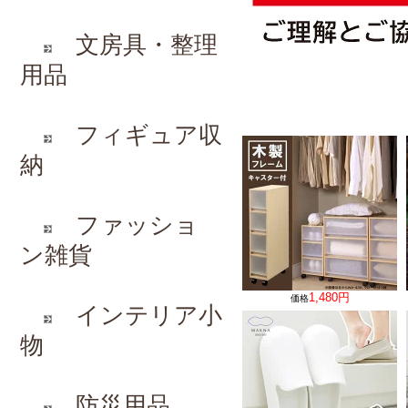
文房具・整理
用品
フィギュア収
納
ファッショ
ン雑貨
1,480円
価格
インテリア小
物
防災用品