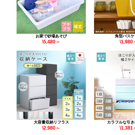
お家で砂場あそび
角型バスケ
\5,480～
\1,98
大容量収納リフラス
カラフルな引き
\2,980～
\1,38