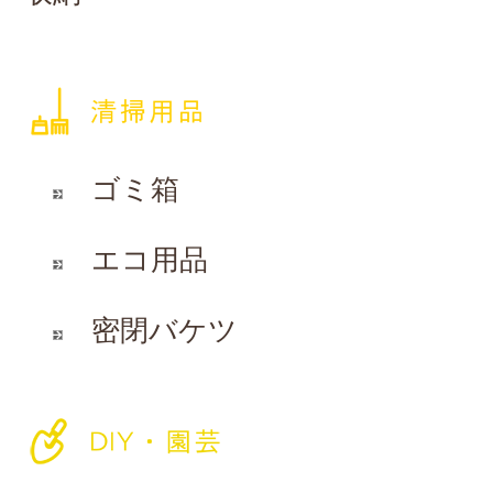
ゴミ箱
エコ用品
密閉バケツ