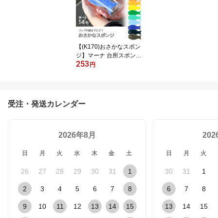
子供用 孫 キッズ 雪滑り
プラスチック製 ひも付
伸和 シンワ ★
【(K170)おさかなスポン
ジ】マーナ 台所スポンジ
253
食器スポンジ かわいい
円
おしゃれ コップ シンク
給湯室 食器用 グラス用
鍋 フライパン用 キッチ
ン キッチンスポンジ MA
受注・発送カレンダー
RNA
2026年8月
20
日
月
火
水
木
金
土
日
月
火
26
27
28
29
30
31
1
30
31
1
2
3
4
5
6
7
8
6
7
8
9
10
11
12
13
14
15
13
14
15