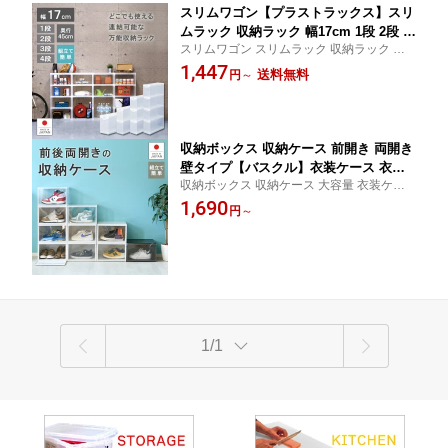
スリムワゴン【プラストラックス】スリ
ムラック 収納ラック 幅17cm 1段 2段 3
スリムワゴン スリムラック 収納ラック 幅1
段 4段 スリム スキマ収納 すき間 衣装ケ
7cm 1段 2段 3段 4段 スリム スキマ収納 す
1,447
ース 収納ケース キッチンワゴン 日本製
送料無料
円
～
き間 衣装ケース 収納ケース キッチンワゴ
プラスチック製 シンプル スッキリ リビ
ン 日本製 プラスチック製 シンプル リビン
ング 押入れ クローゼット
グ
収納ボックス 収納ケース 前開き 両開き
壁タイプ【バスクル】衣装ケース 衣類
収納ボックス 収納ケース 大容量 衣装ケー
シューズケース シューズボックス 介護
ス 工具箱 衣類 押入 収納箱 丈夫 クリアケー
1,690
入院 パン ブレッドケース クリアケース
円
～
ス 積み重ね
積み重ね コレクション推し活 フィギュ
ア 両面 本棚 アクキーアクスタ
1/1