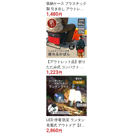
収納ケース プラスチック
製 引き出し アウトレッ
1,480
ト【ラテチェスト4段
円
（キャスター付き）】18
cm幅 木天板 リビング収
納 隙間収納 すき間収納
木製フレーム スリム 隙
間収納 日本製 ほこりの
入りにくい壁タイプ 半透
明タイプ クローゼット
押入れ 衣類収納 衣装ケ
【アウトレット品】折り
ース おしゃれ
たたみ式 コンパクト 椅
1,223
子 チェアー バッグ カバ
円
ン 一体型 釣り アウトド
ア イベント 花火大会 レ
ジャー 登山 収納 持ち運
び 【ショルダーバッグチ
ェアー】
LED 停電 防災 ランタン
充電式 アウトドア【2WA
2,860
Yトーチ＆ランタン】懐
円