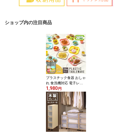
ショップ内の注目商品
プラスチック食器 おしゃ
れ 食洗機対応 電子レン
1,980
ジ対応 食器セット プラ
円
食器 レジャー食器【キャ
ンプ&ピクニックセッ
ト】ピクニック ベランピ
ング 行楽 キャンプ 運動
会 ケース付防災グッズ
軽量 遠足 お花見 料理 ボ
ウル カップ★