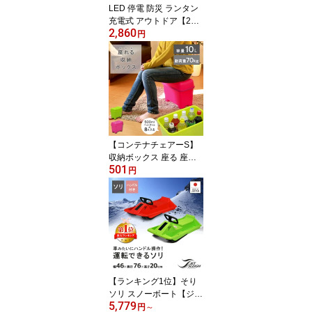
LED 停電 防災 ランタン
充電式 アウトドア【2WA
2,860
Yトーチ＆ランタン】懐
円
中電灯 持ち運び 持ちや
すい キャンプ 非常時 バ
ッテリー スマホ充電 お
墓参り お盆 ライト 地震
災害 緊急時 復興 避難 明
るい ハンディ―ライト
ミニ MINIMALIGHT 5050
WORKSHOP
【コンテナチェアーS】
収納ボックス 座る 座れ
501
る イス 椅子 チェアー ボ
円
ックス収納 おもちゃボッ
クス おもちゃ箱 フタ付
き 車載 ベランダコンテ
ナ ベラコン おしゃれ か
わいい カラフル 子供部
屋 巣ごもり EDLP
【ランキング1位】そり
ソリ スノーボート【ジェ
5,779
ットスレーDX】雪遊び
円
～