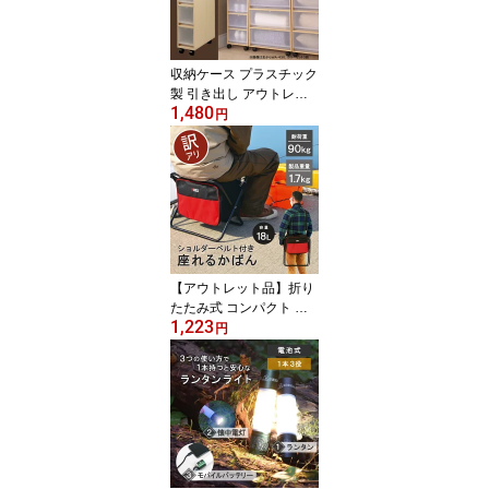
軽量 遠足 お花見 料理 ボ
ウル カップ★
収納ケース プラスチック
製 引き出し アウトレッ
1,480
ト【ラテチェスト4段
円
（キャスター付き）】18
cm幅 木天板 リビング収
納 隙間収納 すき間収納
木製フレーム スリム 隙
間収納 日本製 ほこりの
入りにくい壁タイプ 半透
明タイプ クローゼット
押入れ 衣類収納 衣装ケ
【アウトレット品】折り
ース おしゃれ
たたみ式 コンパクト 椅
1,223
子 チェアー バッグ カバ
円
ン 一体型 釣り アウトド
ア イベント 花火大会 レ
ジャー 登山 収納 持ち運
び 【ショルダーバッグチ
ェアー】