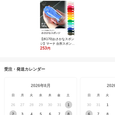
ハンドル付き 操作 操縦
レジャー ウィンタースポ
ーツ ゲレンデ スキー場
子供用 孫 キッズ 雪滑り
プラスチック製 ひも付
伸和 シンワ ★
【(K170)おさかなスポン
ジ】マーナ 台所スポンジ
253
食器スポンジ かわいい
円
おしゃれ コップ シンク
給湯室 食器用 グラス用
鍋 フライパン用 キッチ
ン キッチンスポンジ MA
受注・発送カレンダー
RNA
2026年8月
20
日
月
火
水
木
金
土
日
月
火
26
27
28
29
30
31
1
30
31
1
2
3
4
5
6
7
8
6
7
8