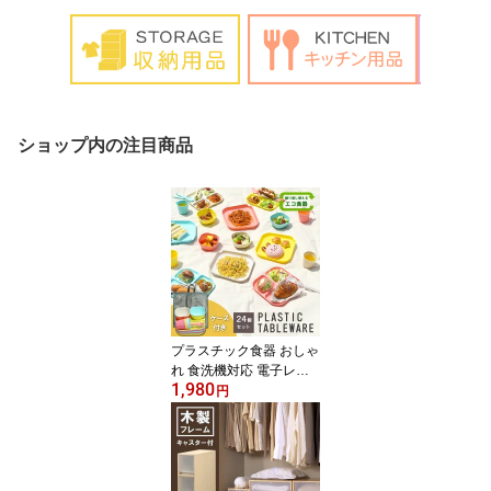
ショップ内の注目商品
プラスチック食器 おしゃ
れ 食洗機対応 電子レン
1,980
ジ対応 食器セット プラ
円
食器 レジャー食器【キャ
ンプ&ピクニックセッ
ト】ピクニック ベランピ
ング 行楽 キャンプ 運動
会 ケース付防災グッズ