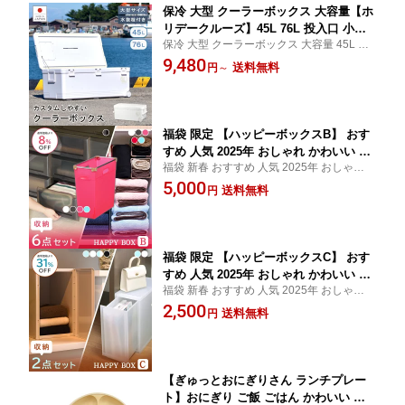
保冷 大型 クーラーボックス 大容量【ホ
リデークルーズ】45L 76L 投入口 小窓
保冷 大型 クーラーボックス 大容量 45L 76
水抜き栓 キャスター 日本製 丈夫 頑丈
L 投入口 小窓 水抜き栓 キャスター 日本製
9,480
ステンレス 災害 地震 かわいい おしゃ
送料無料
円
～
丈夫 頑丈 ステンレス 災害 地震 かわいい お
れ シンプル フィッシング 防災★
しゃれ シンプル フィッシング 防災
福袋 限定 【ハッピーボックスB】 おす
すめ 人気 2025年 おしゃれ かわいい ま
福袋 新春 おすすめ 人気 2025年 おしゃれ
とめ買い 収納ケース 収納ボックス 収納
かわいい まとめ買い 収納ケース 収納ボッ
5,000
リビング キッチン ランドリー クローゼ
送料無料
円
クス 収納 リビング キッチン ランドリー ク
ット ファミクロ プラストベーシック ボ
ローゼット ファミクロ プラストベーシック
ックス シンプル お得 限定
チェスト
福袋 限定 【ハッピーボックスC】 おす
すめ 人気 2025年 おしゃれ かわいい ま
福袋 新春 おすすめ 人気 2025年 おしゃれ
とめ買い 収納ケース 収納ボックス 収納
かわいい まとめ買い 収納ケース 収納ボッ
2,500
リビング キッチン ランドリー クローゼ
送料無料
円
クス 収納 リビング キッチン ランドリー ク
ット ファミクロ プラストベーシック バ
ローゼット ファミクロ プラストベーシック
ッグ ボックス お得 限定
チェスト
【ぎゅっとおにぎりさん ランチプレー
ト】おにぎり ご飯 ごはん かわいい ゆ