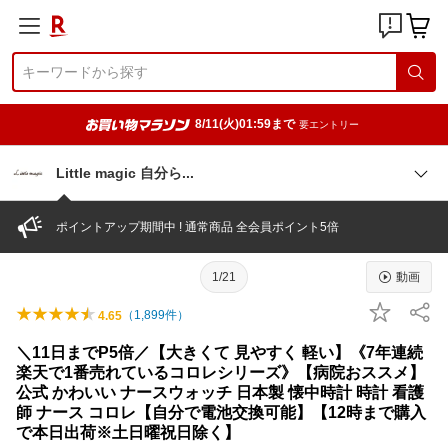
8/11(火)01:59まで
要エントリー
Little magic 自分
ら
ポイントアップ期間中 ! 通常商品 全会員ポイント5倍
1/21
動画
（
1,899
件）
4.65
＼11日までP5倍／【大きくて 見やすく 軽い】《7年連続
楽天で1番売れているコロレシリーズ》【病院おススメ】
公式 かわいい ナースウォッチ 日本製 懐中時計 時計 看護
師 ナース コロレ【自分で電池交換可能】【12時まで購入
で本日出荷※土日曜祝日除く】