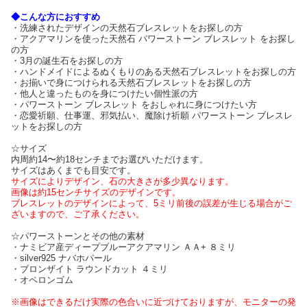
◆こんな方におすすめ
・洗練されたデザインの天然石ブレスレットをお探しの方
・アクアマリンを使った天然石 パワーストーン ブレスレット をお探し
の方
・3月の誕生石をお探しの方
・ハンドメイドによるぬくもりのある天然石ブレスレットをお探しの方
・お揃いで身につけられる天然石ブレスレットをお探しの方
・他人と違ったものを身につけたい個性派の方
・パワーストーン ブレスレット をおしゃれに身につけたい方
・恋愛祈願、仕事運、邪気払い、魔除け祈願 パワーストーン ブレスレ
ットをお探しの方
☆サイズ
内周約14〜約18センチまでお選びいただけます。
サイズはあくまでも目安です。
サイズによりデザイン、石の大きさが多少異なります。
画像は約15センチサイズのデザインです。
ブレスレットのデザインによって、5ミリ前後の誤差が生じる場合がご
ざいますので、ご了承ください。
☆パワーストーンとその他の素材
・ナミビア産ディープブルーアクアマリン ＡＡ+ ８ミリ
・silver925 ナバホパール
・ブロンザイト ラウンドカット ４ミリ
・オペロンゴム
※画像はできるだけ実際の色合いに近づけておりますが、モニターの発