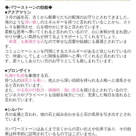
◆パワーストーンの効能◆
■アクアマリン
３月の誕生石。古くから船乗りたちの航海のお守りとされてきました。
海のような
深い癒し
のエネルギーを持つと言われていることから、スト
レスを解消させ、心を穏やかにすると言われています。
柔軟な思考へ導いてくれると言われているので、心に余裕が生まれ思い
やりや優しい気持ちが持てるようサポートしてくれるでしょう。
「幸運」を象徴する石
なので幸せな恋愛や結婚にも最適とされていま
す。
コミュニケーションを円滑にするエネルギーがあると信じられているの
で、仲違いしてしまった関係を調和へと導いてくれると言われていま
す。若々しくありたい方のお守りとしても親しまれています。
■ブロンザイト
礼儀や礼節
を象徴する石。
持つ人の
誠実さを養い
、他人から深い信頼を得られる人格へと成長させ
ると言われています。
また、
やる気や行動力・積極性・強い意志
を授けるとされているので、
ビジネスやプライベートも信頼を味方につけ、充実した毎日を送れると
言われています。
■シルバー
月の金属と言われ、他の石と組み合わせると石の長所を引き出すとされ
ています。
※パワーストーンはあくまで古くからの言い伝えや伝承であり、その効
果は科学的に証明されているものではございません。