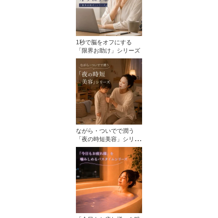
1秒で脳をオフにする
「限界お助け」シリーズ
ながら・ついでで潤う
「夜の時短美容」シリー
ズ