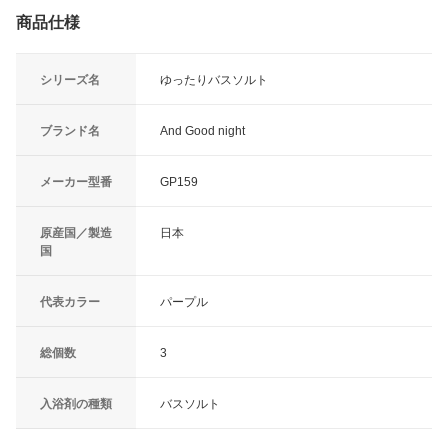
商品仕様
シリーズ名
ゆったりバスソルト
ブランド名
And Good night
メーカー型番
GP159
原産国／製造
日本
国
代表カラー
パープル
総個数
3
入浴剤の種類
バスソルト