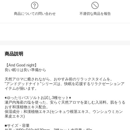
商品についての問い合わせ
不適切な商品を報告
商品説明
【And Good night】
良い眠りは良い準備から
天然アロマに癒されながら、おやすみ前のリラックスタイムを。
"アンドグッドナイト"シリーズは、快眠を応援するリラクゼーションア
イテムが揃います。
♦ゆったりバスソルトお試し3種セット♦
瀬戸内海産の塩を使った、安らぐ天然アロマを楽しむ入浴料。肌をうる
おす和漢植物エキス配合。
保湿成分：和漢植物エキス(センキュウ根茎エキス、ウンシュウミカン
果皮エキス)
■サイズ・容量