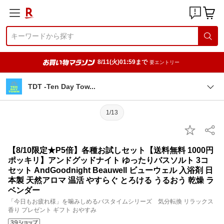
8/11(火)01:59まで
要エントリー
TDT -Ten Day To
w
1/13
【8/10限定★P5倍】各種お試しセット【送料無料 1000円
ポッキリ】アンドグッドナイト ゆったりバスソルト 3コ
セット AndGoodnight Beauwell ビューウェル 入浴剤 日
本製 天然アロマ 温活 やすらぐ とろける うるおう 乾燥 ラ
ベンダー
「今日もお疲れ様」を噛みしめるバスタイムシリーズ 気分転換 リラックス
香り プレゼント ギフト おやすみ