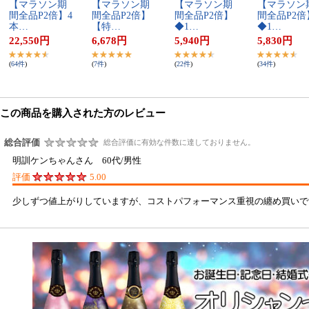
【​マ​ラ​ソ​ン​期​
【​マ​ラ​ソ​ン​期​
【​マ​ラ​ソ​ン​期​
【​マ​ラ​ソ​ン​
間​全​品​P​2​倍​】​4​
間​全​品​P​2​倍​】​
間​全​品​P​2​倍​】​
間​全​品​P​2​倍​
本​…
【​特​…
◆​1​…
◆​1​…
22,550
円
6,678
円
5,940
円
5,830
円
(
64
件
)
(
7
件
)
(
22
件
)
(
34
件
)
この商品を購入された方のレビュー
総合評価
総合評価に有効な件数に達しておりません。
明訓ケンちゃんさん 60代/男性
評価
5.00
少しずつ値上がりしていますが、コストパフォーマンス重視の纏め買い