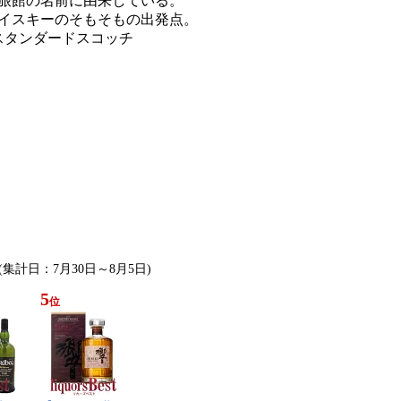
旅館の名前に由来している。
イスキーのそもそもの出発点。
スタンダードスコッチ
 (集計日：7月30日～8月5日)
5
位