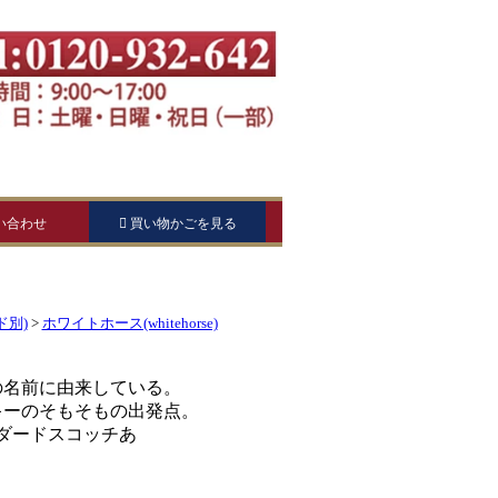
ド別)
>
ホワイトホース(whitehorse)
の名前に由来している。
キーのそもそもの出発点。
ダードスコッチあ