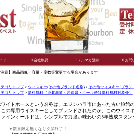
ご注意】商品画像・容量・度数等変更する場合があります
カテゴリトップ
>
ウィスキー(その他ブランド名別)
>
その他ウィスキー(ブラン
カテゴリトップ
>
送料無料（※北海道・沖縄県・クール便は送料無料対象外）
ホワイトホースという名称は、エジンバラ市にあった古い旅館
ここの専用ウイスキーとしてブレンドされたのが、このウイス
ファインオールドは、シンプルで力強い味わいの5年熟成スタン
▼数量限定無くなり次第終了！