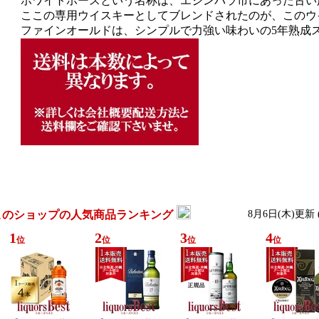
ホワイトホースという名称は、エジンバラ市にあった古い
ここの専用ウイスキーとしてブレンドされたのが、このウ
ファインオールドは、シンプルで力強い味わいの5年熟成
このショップの人気商品ランキング
8月6日(木)更新
1
2
3
4
位
位
位
位