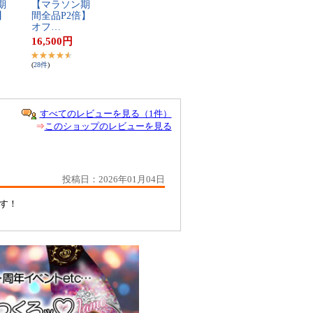
期​
【​マ​ラ​ソ​ン​期​
】​
間​全​品​P​2​倍​】​
オ​フ​…
16,500
円
(
28
件
)
すべてのレビューを見る（1件）
⇒
このショップのレビューを見る
投稿日：2026年01月04日
です！