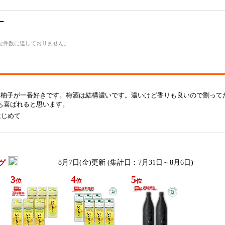
ー
な件数に達しておりません。
は柚子が一番好きです。梅酒は結構濃いです。濃いけど香りも良いので割って
ても喜ばれると思います。
はじめて
グ
8月7日(金)更新 (集計日：7月31日～8月6日)
3
4
5
位
位
位