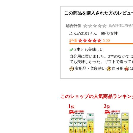
この商品を購入された方のレビュ
総合評価
総合評価に有効
ふんめ3101さん 60代/女性
評価
5.00
3本とも美味しい
自分用に買いました。3本のなかで
ても美味しかった。ギフトで送っ
実用品・普段使い
自分用
このショップの人気商品ランキン
1
2
位
位