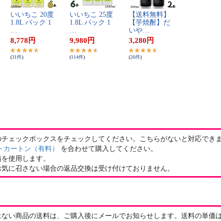
い​い​ち​こ​ ​2​0​度​ ​
い​い​ち​こ​ ​2​5​度​ ​
【​送​料​無​料​】​
1​.​8​L​ ​パ​ッ​ク​ ​1​
1​.​8​L​ ​パ​ッ​ク​ ​1​
【​芋​焼​酎​】​だ​
…
…
い​や​…
8,778
円
9,980
円
3,280
円
(
31
件
)
(
114
件
)
(
26
件
)