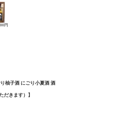
000円
り柚子酒 にごり小夏酒 酒
いただきます）】