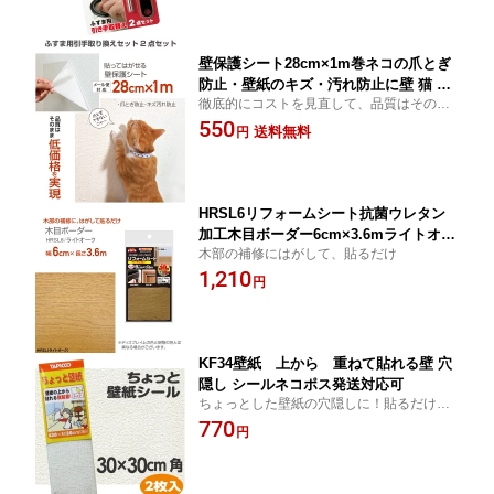
壁保護シート28cm×1m巻ネコの爪とぎ
防止・壁紙のキズ・汚れ防止に壁 猫 爪
徹底的にコストを見直して、品質はそのま
とぎ防止 賃貸OK使用後、貼ってはがせ
まで低価格を実現
550
るテカらない半透明 壁紙の保護シート
送料無料
円
ネコポス発送OK
HRSL6リフォームシート抗菌ウレタン
加工木目ボーダー6cm×3.6mライトオー
木部の補修にはがして、貼るだけ
ク
1,210
円
KF34壁紙 上から 重ねて貼れる壁 穴
隠し シールネコポス発送対応可
ちょっとした壁紙の穴隠しに！貼るだけ！
お手軽リフォーム
770
円