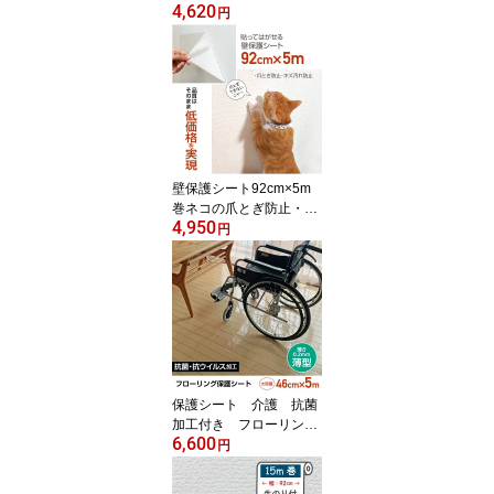
4,620
ふすまシール シール重ね
円
貼り 重ねて貼れる 汚れ
隠し1本でふすま2.5枚分
の長さ94cm×5m ロング
長い 5m巻 業務用おだや
かなベージュ 無地調
アースカラー 落ち着い
た雰囲気
壁保護シート92cm×5m
巻ネコの爪とぎ防止・壁
4,950
紙のキズ・汚れ防止に ラ
円
クしてキレイが続く壁 猫
爪とぎ防止 賃貸OK使用
後、貼ってはがせるテカ
らない半透明 壁紙の保
護シート
保護シート 介護 抗菌
加工付き フローリング
6,600
保護シート ハイグレー
円
ド版 段差が気にならな
い0.2mm厚 お掃除ロボ