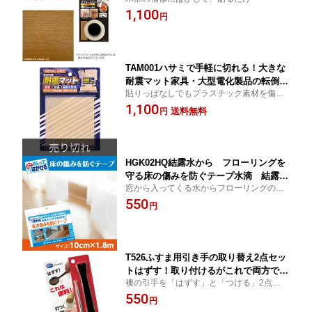
1,100
円
TAM001ハサミで手軽に切れる！大きな
耐震マット家具・大型電化製品の転倒防
貼りっぱなしでもプラスチック素材を傷め
止電化製品などの振動音防止！対策に最
ない素材ハサミで自由にカットできる！10
1,100
適！
送料無料
円
0mm×100mmの大きな耐震マット
HGK02HQ結露水から フローリングを
守る床の傷みを防ぐテープ水滴 結露
窓から入ってくる水からフローリングの腐
フローリングの腐食を防ぐテープ 窓か
食を守ります！
550
ら落ちてくるサイズ：10cm×1.8mフロ
円
ーリング掃除
T526ふすま用引き手の取り替え2点セッ
トはずす！取り付けるがこれで両方でき
襖の引手を「はずす」と「つける」2点セッ
る！ 引手襖貼り替えの必需品ネコポス
ト
550
発送対応可newyear_d19
円