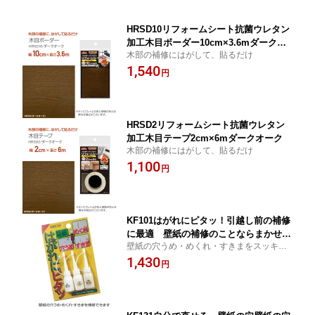
HRSD10リフォームシート抗菌ウレタン
加工木目ボーダー10cm×3.6mダークオ
木部の補修にはがして、貼るだけ
ーク
1,540
円
HRSD2リフォームシート抗菌ウレタン
加工木目テープ2cm×6mダークオーク
木部の補修にはがして、貼るだけ
1,100
円
KF101はがれにピタッ！引越し前の補修
に最適 壁紙の補修のことならまかせ
壁紙の穴うめ・めくれ・すきまをスッキリ
て！ネコポス発送可能
補修します
1,430
円