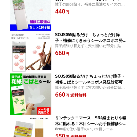
障子の部分貼り、補修に最適なサイズの障
ス発送対応可
子紙
440
円
SOJS055貼るだけ ちょっとだけ障
子・補修にくきゅうシールネコポス発送
障子紙張り替えずに穴の開いた部分に貼る
対応可
障子紙補修シール
660
円
SOJS058貼るだけ ちょっとだけ障子・
補修こばとシールネコポス発送対応可
障子紙張り替えずに穴の開いた部分に貼る
障子紙補修シール
660
送料無料
円
リンテックコマース SR4縁まわりや幅
木に貼れる！木目シールお手軽補修シー
6cm幅で使い勝手のいい木目シール
ル6cm×3.6m
550
送料無料