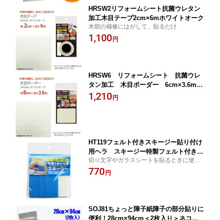
HRSW2リフォームシート抗菌ウレタン
加工木目テープ2cm×6mホワイトオーク
木部の補修にはがして、貼るだけ
1,100
円
HRSW6 リフォームシート 抗菌ウレ
タン加工 木目ボーダー 6cm×3.6m
ホワイトオーク
1,210
円
HT119フェルト付きスキージー貼り付け
用ヘラ スキージー特製フェルト付き
切り文字やガラスシートを貼るときに使用
ステッカーなどの施工に最適ネコポス発
素材にやさしくキズが付かないフェルト付
770
送対応可
円
き
SOJ81ちょっと障子紙障子の部分貼りに
便利！28cm×94cm＜2枚入り＞ネコポ