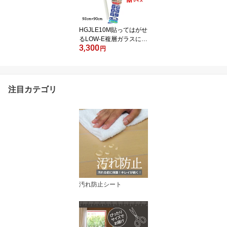
マース DUV001L
HGJLE10M貼ってはがせ
るLOW-E複層ガラスに貼
3,300
れる窓フィルム 半透
円
明 目隠し シート す
りガラス調FIX貼れる
嵌め殺し窓OK92cm×90c
m
注目カテゴリ
汚れ防止シート