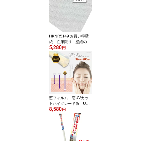
ット対応 トイレ 車椅
子 汚れ防止 キズ防
止 透明 弱粘着 使用
後はがせる 46cm×5m
巻 日本製 メーカー直
営店 リンテックコマー
HKNR5149 お買い得壁
ス KG200A05S
紙 在庫限り 壁紙の上
5,280
から重ねて貼れる 生の
円
り付き壁紙 建築基準法
適合壁紙 15m巻 凸凹
少ないホワイト 汎用性
の高い白い壁紙
窓フィルム 窓UVカッ
トハイグレード版 UV4
8,580
00対応 紫外線カットフ
円
ィルム 無色透明タイ
プ UV波長域300〜400
nmカット Lサイズ 92
cm×2m 1枚入 メーカ
ー直営店 リンテックコ