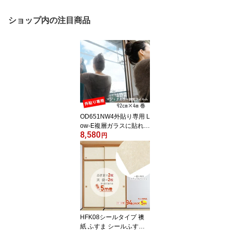
ショップ内の注目商品
OD651NW4外貼り専用 L
ow-E複層ガラスに貼れる
8,580
マジックミラー調 断熱
円
フィルム92cm×4m巻
日本製飛散防止 台風対
策
HFK08シールタイプ 襖
紙 ふすま シールふすま