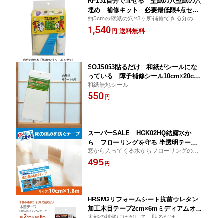
KF131自分で直せる 壁紙の穴壁紙の穴
埋め 補修キット 必要最低限4点セッ
約5cmの壁紙の穴×3ヶ所補修できる分のセ
ト速硬性パテ メッシュテープ サンドペ
ット
1,540
ーパー パテベラ
送料無料
円
SOJS053貼るだけ 和紙がシールにな
っている 障子補修シール10cm×20cm
和紙無地シール
×4枚入ネコポス発送対応可
550
円
スーパーSALE HGK02HQ結露水か
ら フローリングを守る 半透明テープ
窓から入ってくる水からフローリングの腐
床の傷みを防ぐテープ水滴 結露 フロ
食を守ります！
495
ーリングの腐食を防ぐテープ 窓から落
円
ちてくるサイズ：10cm×1.8mフローリ
ング掃除
HRSM2リフォームシート抗菌ウレタン
加工木目テープ2cm×6mミディアムオー
木部の補修にはがして、貼るだけ
ク