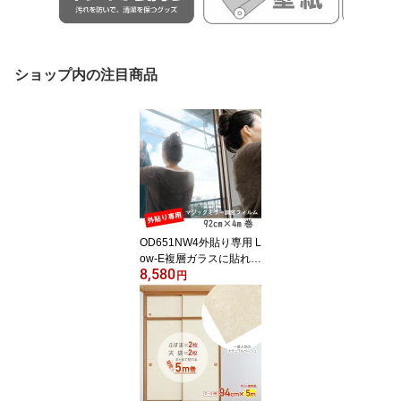
ショップ内の注目商品
OD651NW4外貼り専用 L
ow-E複層ガラスに貼れる
8,580
マジックミラー調 断熱
円
フィルム92cm×4m巻
日本製飛散防止 台風対
策