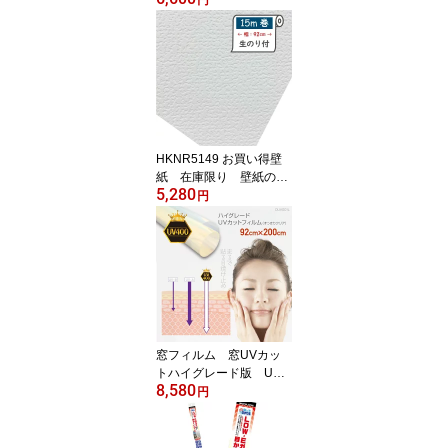
ド版 段差が気にならな
い0.2mm厚 お掃除ロボ
ット対応 トイレ 車椅
子 汚れ防止 キズ防
止 透明 弱粘着 使用
後はがせる 46cm×5m
巻 日本製 メーカー直
営店 リンテックコマー
HKNR5149 お買い得壁
ス KG200A05S
紙 在庫限り 壁紙の上
5,280
から重ねて貼れる 生の
円
り付き壁紙 建築基準法
適合壁紙 15m巻 凸凹
少ないホワイト 汎用性
の高い白い壁紙
窓フィルム 窓UVカッ
トハイグレード版 UV4
8,580
00対応 紫外線カットフ
円
ィルム 無色透明タイ
プ UV波長域300〜400
nmカット Lサイズ 92