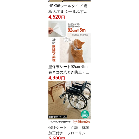
HFK08シールタイプ 襖
紙 ふすま シールふすま
4,620
ふすまシール シール重ね
円
貼り 重ねて貼れる 汚れ
隠し1本でふすま2.5枚分
の長さ94cm×5m ロング
長い 5m巻 業務用おだや
かなベージュ 無地調
アースカラー 落ち着い
た雰囲気
壁保護シート92cm×5m
巻ネコの爪とぎ防止・壁
4,950
紙のキズ・汚れ防止に ラ
円
クしてキレイが続く壁 猫
爪とぎ防止 賃貸OK使用
後、貼ってはがせるテカ
らない半透明 壁紙の保
護シート
保護シート 介護 抗菌
加工付き フローリング
6,600
保護シート ハイグレー
円