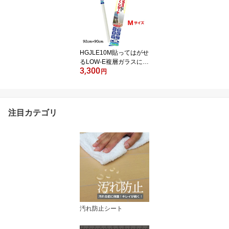
cm×2m 1枚入 メーカ
ー直営店 リンテックコ
マース DUV001L
HGJLE10M貼ってはがせ
るLOW-E複層ガラスに貼
3,300
れる窓フィルム 半透
円
明 目隠し シート す
りガラス調FIX貼れる
嵌め殺し窓OK92cm×90c
m
注目カテゴリ
汚れ防止シート