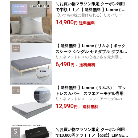
＼お買い物マラソン限定 クーポン利用
で半額！！／【 送料無料 】Limne ( リ
【いつもの枕に着けられる】リカバリーウ
ムネ ) NAGARERU まくらカバー 枕カバ
ェアに次ぐ新しいケアの選択肢 サラサラで
14,900
ー リカバリー 睡眠 安眠 リラックス 休
送料無料
円
快適 翌朝のスッキリをサポート 持ち運びに
息
便利な薄手カバー 専用袋入りでプレゼント
にも
【 送料無料 】Limne ( リムネ ) ボック
スシーツ シングル セミダブル ダブル
リムネマットレスの心地よさを最大限に引
クイーン キング 安眠 快適 柔らかい 肌
き出すなめらかでしっとりとした質感の専
6,490
に優しい 通気性 グレー ホワイト
送料無料
円
～
用ボックスシーツです。5サイズ、2色から
お選びいただけます
【 送料無料 】Limne（リムネ） マッ
トレスカバー スフエアーモデル専用
リムネマットレス スフエアーモデルの専
用カバーです。洗い替え用としていかがで
12,990
送料無料
円
～
しょうか
＼お買い物マラソン限定 クーポン利用
で10,000円オフ！！／【公式】LIMNE×