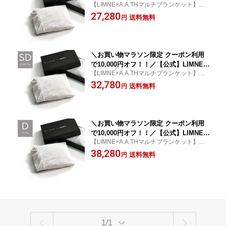
【LIMNE×A.A.THマルチブランケット】ケ
A.A.THマットレスカバー シングル リカ
ア繊維A.A.TH マットレス用ボックスシーツ
27,280
バリー 休息 疲労 回復 ボックスシーツ
送料無料
円
プレゼント ギフト
＼お買い物マラソン限定 クーポン利用
で10,000円オフ！！／【公式】LIMNE×
【LIMNE×A.A.THマルチブランケット】ケ
A.A.THマットレスカバー セミダブル リ
ア繊維A.A.TH マットレス用ボックスシーツ
32,780
カバリー 休息 疲労 回復 ボックスシー
送料無料
円
プレゼント ギフト
ツ
＼お買い物マラソン限定 クーポン利用
で10,000円オフ！！／【公式】LIMNE×
【LIMNE×A.A.THマルチブランケット】ケ
A.A.THマットレスカバー ダブル リカバ
ア繊維A.A.TH マットレス用ボックスシーツ
38,280
リー 休息 疲労 回復 ボックスシーツ
送料無料
円
プレゼント ギフト
1/1