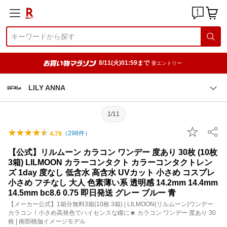
8/11(火)01:59まで
要エントリー
LILY ANNA
1/11
（
298
件）
4.79
【公式】リルムーン カラコン ワンデー 度あり 30枚 (10枚
3箱) LILMOON カラーコンタクト カラーコンタクトレン
ズ 1day 度なし 低含水 高含水 UVカット 小さめ コスプレ
小さめ フチなし 大人 色素薄い系 透明感 14.2mm 14.4mm
14.5mm bc8.6 0.75 即日発送 グレー ブルー 青
【メーカー公式】1箱分無料3箱(10枚 3箱) | LILMOON(リルムーン)ワンデー
カラコン！小さめ高発色でハイセンスな瞳に★ カラコン ワンデー 度あり 30
枚 | 南部桃伽イメージモデル