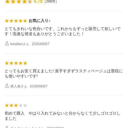
4.79
（
298
件）
お気に入り♪
とてもきれいな色合いです、これからもずっと販売して欲しいで
す！迅速な発送もありがとうございました！
kmaitan
さん
2026/08/07
とってもお安く買えました! 派手すぎずラスティベージュは普段に
も使いやすいです!
購入者
さん
2026/08/07
初めて購入 やはり入れてみないと分からなくて少しゴロゴロし
ました