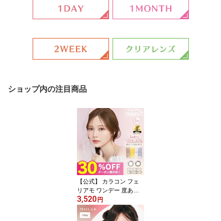
ショップ内の注目商品
【公式】 カラコン フェ
リアモ ワンデー 度あり 3
3,520
0枚 (10枚3箱) feliamo
円
【1箱分無料】まいやん
白石麻衣 ナチュラル 人