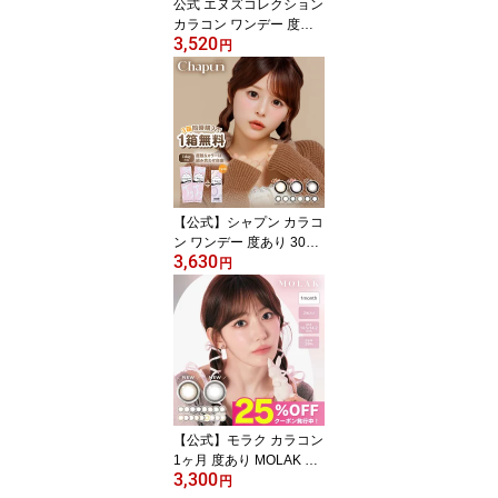
公式 エヌズコレクション
カラコン ワンデー 度あ
3,520
り 10枚 2箱 渡辺直美 N's
円
Collection 水光カラコン
人気 カラーコンタクト
カラーコンタクトレンズ
コンタクト 1day 度なし
高含水 UVカット 即日発
送 小さめ フチなし コス
プレ グレー ブルー 青 緑
玉こんにゃく どら焼き
【公式】シャプン カラコ
ン ワンデー 度あり 30枚
3,630
(10枚3箱) Chapun 齊藤
円
なぎさ 回らない水光カラ
コン 軸固定 カラーコン
タクト カラーコンタクト
レンズ 1day 度なし 低含
水 高含水 15mm 14.5mm
黒フチ デカ目 黒 きらゆ
めブラウン ずるモテベー
ジュ ときとめブラウン
【公式】モラク カラコン
1ヶ月 度あり MOLAK マ
3,300
ンスリー 水光カラコン 2
円