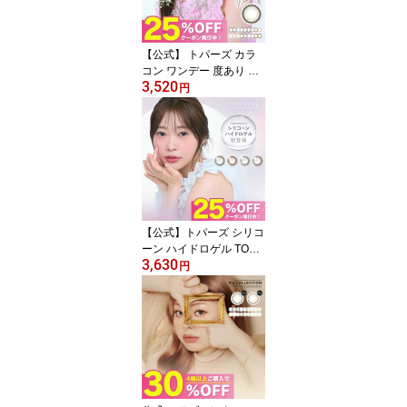
うカラコン グレー ワン
アンドオンリー ドーリー
クリスティン 即日発送
【公式】 トパーズ カラ
コン ワンデー 度あり ナ
3,520
チュラル TOPARDS 10
円
枚 2箱 指原莉乃 さっしー
カラーコンタクト カラー
コンタクトレンズ 1day
度なし 高含水 UVカット
人気 大人 学校 水光カラ
コン 韓国 即日発送 グレ
ー ベイビーエスプレッソ
モカリング クリームロー
【公式】トパーズ シリコ
ズ
ーン ハイドロゲル TOPA
3,630
RDS カラコン ワンデー
円
度あり ナチュラル 2箱 指
原莉乃 さっしー カラー
コンタクト カラーコンタ
クトレンズ 1day 度なし
低含水 UVカット シリコ
ーン素材 人気 大人 バレ
ない 学校 会社 シリコン
シリコンハイドロゲル