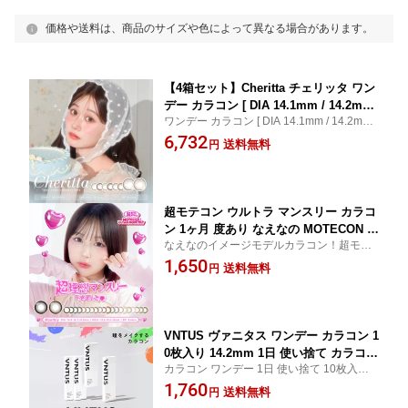
価格や送料は、商品のサイズや色によって異なる場合があります。
【4箱セット】Cheritta チェリッタ ワン
デー カラコン [ DIA 14.1mm / 14.2mm
ワンデー カラコン [ DIA 14.1mm / 14.2mm /
/ 1day / 10枚 ] 1日使い捨て カラーコン
1day / 10枚 ] 1日使い捨て カラーコンタク
6,732
タクト カラーコンタクトレンズ 度あり
送料無料
円
ト カラーコンタクトレンズ 度あり 度なし
度なし 新色 UVカット ナチュラル フチ
新色 UVカット ナチュラル フチあり 1day
あり ちゅるん 1day 高含水 モイスト 送
高含水
料無料
超モテコン ウルトラ マンスリー カラコ
ン 1ヶ月 度あり なえなの MOTECON な
なえなのイメージモデルカラコン！超モテ
えなのカラコン カラーコンタクト カラ
コン ウルトラ マンスリー
1,650
ーコンタクトレンズ 1month ワンマン
送料無料
円
ス 度なし 低含水 UVカット フチあり 太
フチ ギャル 高発色 グレー ベージュ ブ
ラウン 10代 20代 本命ブラウン
VNTUS ヴァニタス ワンデー カラコン 1
0枚入り 14.2mm 1日 使い捨て カラコン
カラコン ワンデー 1日 使い捨て 10枚入り 1
カラーコンタクト カラーコンタクトレ
4.2mm カラコン カラーコンタクト カラー
1,760
ンズ 度あり 度なし 新色 アンニュイ ナ
送料無料
円
コンタクトレンズ 度あり 度なし 新商品 ナ
チュラル 大人 フチあり 高度数 送料