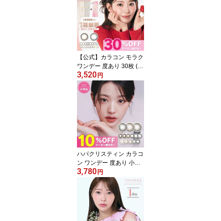
気 カラーコンタクト カ
ラーコンタクトレンズ 1
day コンタクト 高含水 U
Vカット 小さめ 大人 学
校 0.75 コーヒーゼリー
ウーロンティー シアーブ
【公式】カラコン モラク
ラウン
ワンデー 度あり 30枚 (1
3,520
0枚 3箱) ナチュラル MO
円
LAK 水光カラコン 当日
発送 宮脇咲良 カラーコ
ンタクト カラーコンタク
トレンズ 1day 度なし コ
ンタクト 高含水 UVカッ
ト 人気 韓国 0.75 ダズル
グレー ブラウンバニー
ドーリッシュグレー
ハパクリスティン カラコ
ン ワンデー 度あり 小さ
3,780
め 10枚 2箱 Hapa Kristin
円
水光カラコン 韓国カラコ
ン ウォニョン カラーコ
ンタクト カラーコンタク
トレンズ 1day 度なし 韓
国 低含水 高含水 すいこ