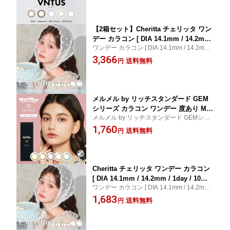
チュラル 大人 フチあり kouki 1day
無料
【2箱セット】Cheritta チェリッタ ワン
デー カラコン [ DIA 14.1mm / 14.2mm
ワンデー カラコン [ DIA 14.1mm / 14.2mm /
/ 1day / 10枚 ] 1日使い捨て カラーコン
1day / 10枚 ] 1日使い捨て カラーコンタク
3,366
タクト カラーコンタクトレンズ 度あり
送料無料
円
ト カラーコンタクトレンズ 度あり 度なし
度なし 新色 UVカット ナチュラル フチ
新色 UVカット ナチュラル フチあり 1day
あり ちゅるん 1day 高含水 モイスト 送
高含水
料無料
メルメル by リッチスタンダード GEM
シリーズ カラコン ワンデー 度あり Mer
メルメル by リッチスタンダード GEMシリ
Mer by RICH STANDARD Gem series
ーズ！高発色×小さめで瞳の抜け感UP！
1,760
メルメル ジェムシリーズ カラーコンタ
送料無料
円
クト カラーコンタクトレンズ 度なし 低
含水 小さめ 高発色 ハーフ 高発色 フチ
なし 1日使い捨て 10枚入り
Cheritta チェリッタ ワンデー カラコン
[ DIA 14.1mm / 14.2mm / 1day / 10枚 ]
ワンデー カラコン [ DIA 14.1mm / 14.2mm /
1日使い捨て カラーコンタクト カラーコ
1day / 10枚 ] 1日使い捨て カラーコンタク
1,683
ンタクトレンズ 度あり 度なし 新色 UV
送料無料
円
ト カラーコンタクトレンズ 度あり 度なし
カット ナチュラル フチあり ちゅるん 1
新色 UVカット ナチュラル フチあり 1day
day 高含水 モイスト 送料無料
高含水