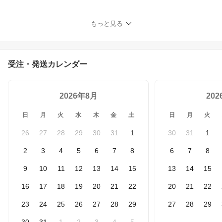
枚 2箱 当日発送 宮脇咲良
カラーコンタクト カラー
コンタクトレンズ 1mont
もっと見る
h 度なし ワンマンス 低含
水 UVカット 小さめ ナチ
ュラル 14.2mm 14.5mm
学校 ドーリッシュグレー
受注・発送カレンダー
ダズルグレー
2026年8月
20
日
月
火
水
木
金
土
日
月
火
26
27
28
29
30
31
1
30
31
1
2
3
4
5
6
7
8
6
7
8
9
10
11
12
13
14
15
13
14
15
16
17
18
19
20
21
22
20
21
22
23
24
25
26
27
28
29
27
28
29