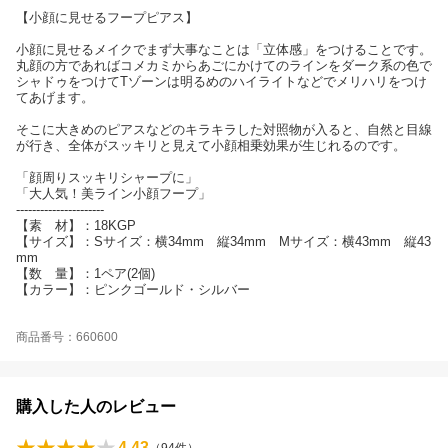
【小顔に見せるフープピアス】
小顔に見せるメイクでまず大事なことは「立体感」をつけることです。
丸顔の方であればコメカミからあごにかけてのラインをダーク系の色で
シャドゥをつけてTゾーンは明るめのハイライトなどでメリハリをつけ
てあげます。
そこに大きめのピアスなどのキラキラした対照物が入ると、自然と目線
が行き、全体がスッキリと見えて小顔相乗効果が生じれるのです。
「顔周りスッキリシャープに」
「大人気！美ライン小顔フープ」
----------------------
【素 材】：18KGP
【サイズ】：Sサイズ：横34mm 縦34mm Mサイズ：横43mm 縦43
mm
【数 量】：1ペア(2個)
【カラー】：ピンクゴールド・シルバー
商品番号：660600
購入した人のレビュー
4.43