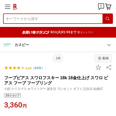
8/11(火)01:59まで
要エントリー
カスピー
1/9
動画
（
94
件）
4.43
フープピアス スワロフスキー 18k 18金仕上げ スワロ ピ
アス フープ フープリング
小顔 クリスマス ホワイトデー 誕生日 プレゼント ギフト 記念日 結婚式
3,360
円