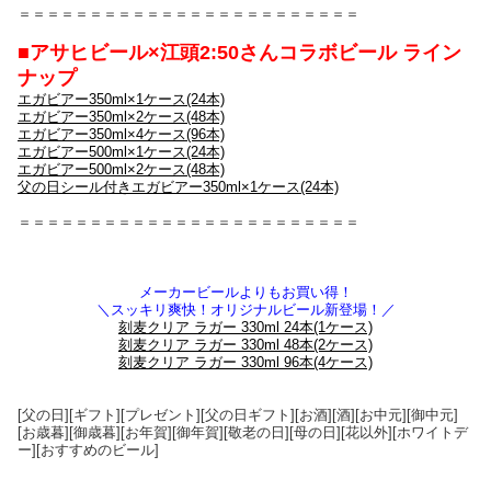
＝＝＝＝＝＝＝＝＝＝＝＝＝＝＝＝＝＝＝＝＝＝＝＝
■アサヒビール×江頭2:50さんコラボビール ライン
ナップ
エガビアー350ml×1ケース(24本)
エガビアー350ml×2ケース(48本)
エガビアー350ml×4ケース(96本)
エガビアー500ml×1ケース(24本)
エガビアー500ml×2ケース(48本)
父の日シール付きエガビアー350ml×1ケース(24本)
＝＝＝＝＝＝＝＝＝＝＝＝＝＝＝＝＝＝＝＝＝＝＝＝
メーカービールよりもお買い得！
＼スッキリ爽快！オリジナルビール新登場！／
刻麦クリア ラガー 330ml 24本(1ケース)
刻麦クリア ラガー 330ml 48本(2ケース)
刻麦クリア ラガー 330ml 96本(4ケース)
[父の日][ギフト][プレゼント][父の日ギフト][お酒][酒][お中元][御中元]
[お歳暮][御歳暮][お年賀][御年賀][敬老の日][母の日][花以外][ホワイトデ
ー][おすすめのビール]