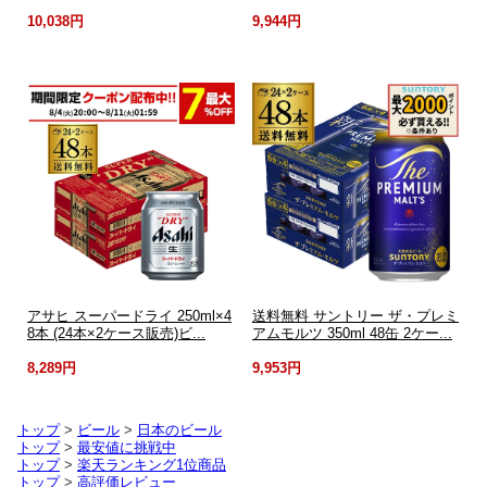
10,038円
9,944円
アサヒ スーパードライ 250ml×4
送料無料 サントリー ザ・プレミ
8本 (24本×2ケース販売)ビ...
アムモルツ 350ml 48缶 2ケー...
8,289円
9,953円
トップ
>
ビール
>
日本のビール
トップ
>
最安値に挑戦中
トップ
>
楽天ランキング1位商品
トップ
>
高評価レビュー