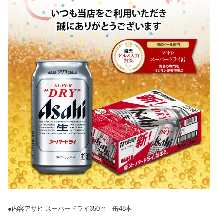
●内容アサヒ スーパードライ350ｍｌ缶48本