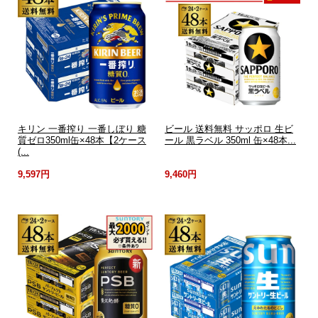
キリン 一番搾り 一番しぼり 糖
ビール 送料無料 サッポロ 生ビ
質ゼロ350ml缶×48本【2ケース
ール 黒ラベル 350ml 缶×48本...
(...
9,597円
9,460円