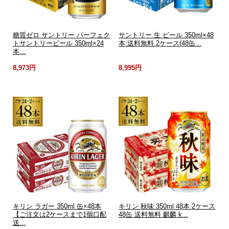
糖質ゼロ サントリー パーフェク
サントリー 生 ビール 350ml×48
トサントリービール 350ml×24
本 送料無料 2ケース(48缶...
本...
8,973円
8,995円
キリン ラガー 350ml 缶×48本
キリン 秋味 350ml 48本 2ケース
【ご注文は2ケースまで1個口配
48缶 送料無料 麒麟 k...
送...