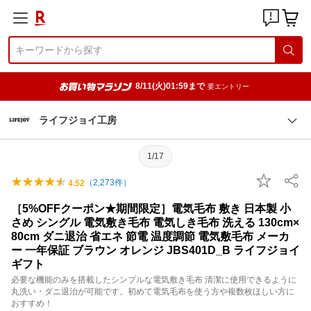
8/11(火)01:59まで
要エントリー
ライフジョイ工房
1/17
（
2,273
件）
4.52
［5%OFFクーポン★期間限定］電気毛布 敷き 日本製 小
さめ シングル 電気敷き毛布 電気しき毛布 洗える 130cm×
80cm ダニ退治 省エネ 節電 温度調節 電気敷毛布 メーカ
ー 一年保証 ブラウン オレンジ JBS401D_B ライフジョイ
ギフト
必要な機能のみを搭載したシンプルな電気敷き毛布 清潔に使用できるように
丸洗い・ダニ退治が可能です。初めて電気毛布を使う方や複数枚ほしい方に
おすすめ！