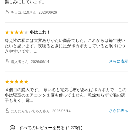
楽しみにしています。
チョコボ10
さん
2026/06/26
冬はこれ！
冷え性の私には大変ありがたい商品でした。これからは毎年使い
たいと思います。夜寝るときに足がポカポカしていると眠りにつ
きやすいです
。
さらに表示
購入者
さん
2026/06/14
４個目の購入です。 寒い冬も電気毛布があればポカポカで、この
冬は寝室のエアコンを１度も使ってません。乾燥知らずで喉の調
子も良く、
電
さらに表示
にんにんちぃちゃん
さん
2026/06/14
すべてのレビューを見る (
件)
2,273