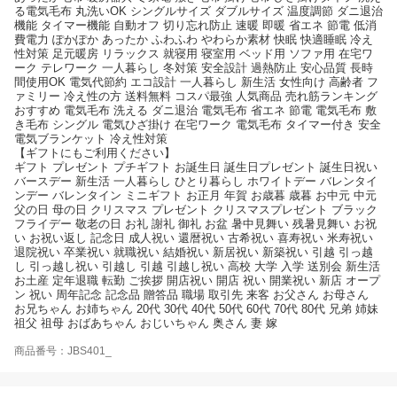
る電気毛布 丸洗いOK シングルサイズ ダブルサイズ 温度調節 ダニ退治
機能 タイマー機能 自動オフ 切り忘れ防止 速暖 即暖 省エネ 節電 低消
費電力 ぽかぽか あったか ふわふわ やわらか素材 快眠 快適睡眠 冷え
性対策 足元暖房 リラックス 就寝用 寝室用 ベッド用 ソファ用 在宅ワ
ーク テレワーク 一人暮らし 冬対策 安全設計 過熱防止 安心品質 長時
間使用OK 電気代節約 エコ設計 一人暮らし 新生活 女性向け 高齢者 フ
ァミリー 冷え性の方 送料無料 コスパ最強 人気商品 売れ筋ランキング
おすすめ 電気毛布 洗える ダニ退治 電気毛布 省エネ 節電 電気毛布 敷
き毛布 シングル 電気ひざ掛け 在宅ワーク 電気毛布 タイマー付き 安全
電気ブランケット 冷え性対策
【ギフトにもご利用ください】
ギフト プレゼント プチギフト お誕生日 誕生日プレゼント 誕生日祝い
バースデー 新生活 一人暮らし ひとり暮らし ホワイトデー バレンタイ
ンデー バレンタイン ミニギフト お正月 年賀 お歳暮 歳暮 お中元 中元
父の日 母の日 クリスマス プレゼント クリスマスプレゼント ブラック
フライデー 敬老の日 お礼 謝礼 御礼 お盆 暑中見舞い 残暑見舞い お祝
い お祝い返し 記念日 成人祝い 還暦祝い 古希祝い 喜寿祝い 米寿祝い
退院祝い 卒業祝い 就職祝い 結婚祝い 新居祝い 新築祝い 引越 引っ越
し 引っ越し祝い 引越し 引越 引越し祝い 高校 大学 入学 送別会 新生活
お土産 定年退職 転勤 ご挨拶 開店祝い 開店 祝い 開業祝い 新店 オープ
ン 祝い 周年記念 記念品 贈答品 職場 取引先 来客 お父さん お母さん
お兄ちゃん お姉ちゃん 20代 30代 40代 50代 60代 70代 80代 兄弟 姉妹
祖父 祖母 おばあちゃん おじいちゃん 奥さん 妻 嫁
商品番号：JBS401_