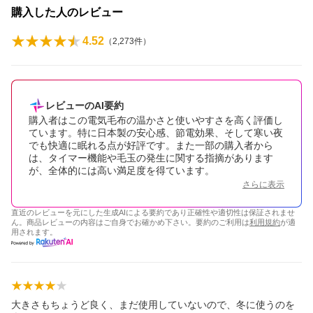
購入した人のレビュー
4.52
（
2,273
件）
レビューのAI要約
購入者はこの電気毛布の温かさと使いやすさを高く評価し
ています。特に日本製の安心感、節電効果、そして寒い夜
でも快適に眠れる点が好評です。また一部の購入者から
は、タイマー機能や毛玉の発生に関する指摘があります
が、全体的には高い満足度を得ています。
さらに表示
直近のレビューを元にした生成AIによる要約であり正確性や適切性は保証されませ
ん。商品レビューの内容はご自身でお確かめ下さい。要約のご利用は
利用規約
が適
用されます。
大きさもちょうど良く、まだ使用していないので、冬に使うのを