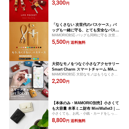
次世代のキーリングが登場！【 キーケース
3,300
ケット スマートキーリング」【鍵 紛失
円
メンズ レディース ライフポケット】
防止 おしゃれ 金具 メンズ レディース
ブランド 革 認知症 子供 カラビナ キー
ホルダー 】
「なくさない 次世代のパスケース」バ
ッグも一緒に守る、とても安全なパスケ
MAMORIO対応 バッグも同時に守る 次世代
ースです。「スマートパスケース」【定
のパスケースが登場！【 定期入れ メンズ
5,500
期入れ メンズ レディース パスケース I
送料無料
円
パスケース レディース ライフポケット】
Cカード 両面 本革 レザー スキミング防
止 MAMORIO マモリオ 紛失防止 高校生
学生 送料無料】
大切なモノをつなぐ小さなアクセサリー
Smart Charm スマートチャーム MAMO
MAMORIO対応 大切なモノはもうなくさい
RIO Inside【鍵 バッグ キーケース キー
【プレゼント ライフポケット LIFE POCKE
2,200
リング アクセサリー leather レザー マ
円
T 】
モリオ MAMORIO 紛失防止タグ】
【本体のみ・MAMORIO別売】小さくて
も大容量 本革ミニ財布 MiniWallet3｜ス
小さくても、お札・小銭・カードをしっか
キミング防止 小さい財布 メンズ レディ
り収納。MAMORIOを追加できる本革ミニ
8,800
ース
送料無料
円
財布。