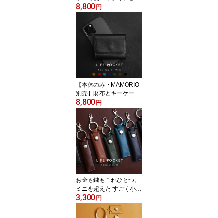
8,800
も安全な本革のお財布。
円
大容量+スキミング防止
対応「SmartWallet2 saffi
ano」【 メンズ 財布 レ
ディース 財布 薄い RFID
レザー 本革 財布 送料無
料 MAMORIO マモリオ】
【本体のみ・MAMORIO
別売】財布とキーケース
8,800
がひとつに 本革ミニ財布
円
KeyWallet Mini｜スマー
トキー収納 小さい財布
メンズ レディース
お金も鍵もこれひとつ。
ミニを超えた すごく小さ
3,300
な財布 ナノウォレット
円
「nano Wallet」【小さ
な財布 ミニ財布 メンズ