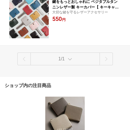
鍵をもっとおしゃれに ベジタブルタン
ニンレザー製 キーカバー【 キーキャッ
大切な鍵を守るレザーアクセサリー
プ キーホルダー 鍵 保護 レザー 本革】
550
円
1/1
ショップ内の注目商品