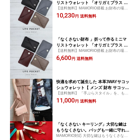
リストウォレット 「オリガミプラス Ori
【送料無料】MAMORIO搭載 お財布の場所
gami+」【 レディース 財布 メンズ レ
がわかる 次世代のお財布が登場！【 ミニ財
10,230
ザー 本革 小さい財布 紛失防止 MAMOR
送料無料
円
布 メンズ 財布 レディース ライフポケッ
IO マモリオ プレゼント スマートキー
ト】
小銭入れ ブランド セット 財布 お揃
い】
「なくさない財布 」折って作るミニマ
リストウォレット 「オリガミプラス Ori
【送料無料】MAMORIO搭載 お財布の場所
gami+」【 レディース 財布 メンズ レ
がわかる 次世代のお財布が登場！【 ミニ財
6,600
ザー 本革 三つ折り 小さい財布 紛失防
送料無料
円
布 メンズ 財布 レディース ライフポケッ
止 MAMORIO マモリオ プレゼント スマ
ト】
ートキー 小銭入れ ブランド セット 財
布 お揃い】
快適を求めて誕生した 本革3WAYサコッ
シュウォレット【 メンズ 財布 サコッシ
【送料無料】 「手ぶらスタイル」を、もっ
ュ ショルダーバッグ レディース 財布
と「便利＆スタイリッシュ」に【 薄い財布
11,000
薄い RFID レザー 本革 財布 送料無料】
送料無料
円
メンズ 財布 レディース プレゼント ライフ
ポケット】
「なくさない キーリング」大切な鍵は
もうなくさない。バッグも一緒に守れ
MAMORIO対応 大切な鍵はもうなくさない
る、とても安全なキーリング「ライフポ