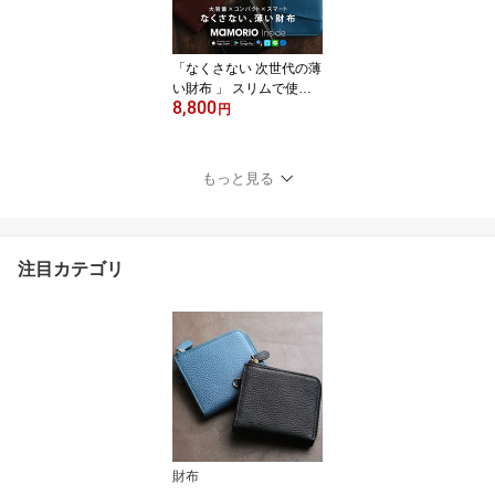
無料 MAMORIO マモリ
オ】
「なくさない 次世代の薄
い財布 」 スリムで使い
8,800
やすく、とても安全な本
円
革のお財布です。大容量
+スキミング防止 対応
「スマートウォレット」
もっと見る
【 メンズ 財布 レディー
ス 財布 薄い RFID レザー
本革 財布 送料無料 】
注目カテゴリ
財布