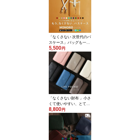
財布 レディース 財布 レ
ザー 本革 財布 小銭入れ
】
「なくさない 次世代のパ
スケース」バッグも一緒
5,500
に守る、とても安全なパ
円
スケースです。「スマー
トパスケース」【定期入
れ メンズ レディース パ
スケース ICカード 両面
本革 レザー スキミング
防止 MAMORIO マモリオ
紛失防止 高校生 学生 送
料無料】
「なくさない財布 」小さ
くて使いやすい、とても
8,800
安全な本革 ミニ財布 大
円
容量×スキミング防止対
応「MiniWallet3shrink」
【 RFID レディース 財布
メンズ レザー 本革 コン
パクト 小さい財布 送料