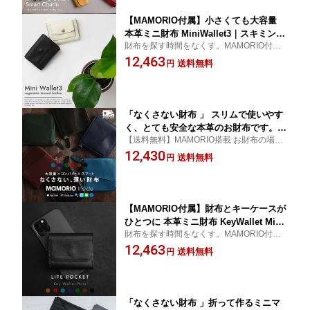
【MAMORIO付属】小さくても大容量
本革ミニ財布 MiniWallet3｜スキミング
財布を探す時間をなくす。MAMORIO付
防止 小さい財布 メンズ レディース 紛
属、スキミング防止対応の本革ミニ財布。
12,463
失防止
送料無料
円
「なくさない財布 」 スリムで使いやす
く、とても安全な本革のお財布です。大
【送料無料】MAMORIO搭載 お財布の場所
容量+スキミング防止 対応「SmartWall
がわかる 次世代のお財布が登場！【 薄い財
12,430
et2」【 メンズ 財布 レディース 財布 薄
送料無料
円
布 メンズ 財布 レディース プレゼント ライ
い RFID レザー 本革 財布 送料無料 MA
フポケット】
MORIO マモリオ】
【MAMORIO付属】財布とキーケースが
ひとつに 本革ミニ財布 KeyWallet Mini
財布を探す時間をなくす。MAMORIO付
｜スマートキー収納 小さい財布 メンズ
属、スキミング防止対応の本革ミニ財布。
12,463
レディース 紛失防止
送料無料
円
「なくさない財布 」折って作るミニマ