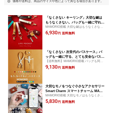
価格や送料は、商品のサイズや色によって異なる場合があります。
「なくさない キーリング」大切な鍵は
もうなくさない。バッグも一緒に守れ
MAMORIO搭載 大切な鍵はもうなくさない
る、とても安全なキーリング「ライフポ
次世代のキーリングが登場！【 キーケース
6,930
ケット スマートキーリング」【鍵 紛失
送料無料
円
メンズ レディース ライフポケット ブラン
防止 おしゃれ 金具 メンズ レディース
ド】
ブランド 革 認知症 子供 カラビナ キー
ホルダー 】
「なくさない 次世代のパスケース」バ
ッグも一緒に守る、とても安全なパスケ
【送料無料】MAMORIO搭載 バッグも同時
ースです。「スマートパスケース」【定
に守る 次世代のパスケースが登場！【 定期
9,130
期入れ メンズ レディース パスケース I
送料無料
円
入れ メンズ パスケース レディース ライフ
Cカード 両面 本革 レザー スキミング防
ポケット】
止 MAMORIO マモリオ 紛失防止 高校生
学生 送料無料】
大切なモノをつなぐ小さなアクセサリー
Smart Charm スマートチャーム MAMO
MAMORIO搭載 大切なモノはもうなくさい
RIO Inside【鍵 バッグ キーケース キー
【プレゼント ライフポケット LIFE POCKE
5,830
リング アクセサリー leather レザー 送
送料無料
円
T 】
料無料 マモリオ MAMORIO 紛失防止タ
グ】