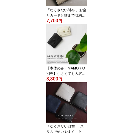
「なくさない財布 」お金
とカードと鍵まで収納で
7,700
きる L字ファスナー 万能
円
ミニ財布「Mini Wallet L
shrink」【 レディース 財
布 メンズ レザー 本革 コ
ンパクト 小さい財布 送
料無料 MAMORIO対応 マ
モリオ対応】
【本体のみ・MAMORIO
別売】小さくても大容量
8,800
本革ミニ財布 MiniWallet
円
3｜スキミング防止 小さ
い財布 メンズ レディー
ス
「なくさない財布 」 ス
リムで使いやすく、とて