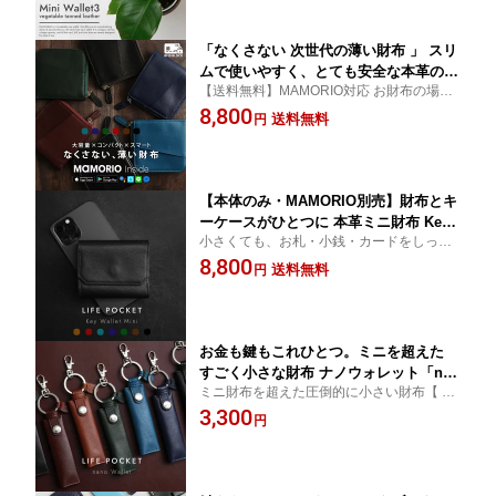
「なくさない 次世代の薄い財布 」 スリ
ムで使いやすく、とても安全な本革のお
【送料無料】MAMORIO対応 お財布の場所
財布です。大容量+スキミング防止 対応
がわかる 次世代のお財布が登場！【 薄い財
8,800
「スマートウォレット」【 メンズ 財布
送料無料
円
布 メンズ 財布 レディース プレゼント ライ
レディース 財布 薄い RFID レザー 本革
フポケット】
財布 送料無料 】
【本体のみ・MAMORIO別売】財布とキ
ーケースがひとつに 本革ミニ財布 Key
小さくても、お札・小銭・カードをしっか
Wallet Mini｜スマートキー収納 小さい
り収納。MAMORIOを追加できる本革ミニ
8,800
財布 メンズ レディース
送料無料
円
財布。
お金も鍵もこれひとつ。ミニを超えた
すごく小さな財布 ナノウォレット「nan
ミニ財布を超えた圧倒的に小さい財布【 小
o Wallet」【小さな財布 ミニ財布 メン
さい財布 メンズ 財布 レディース プレゼン
3,300
ズ 財布 レディース 財布 レザー 本革 財
円
ト ライフポケット】
布 小銭入れ 】