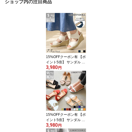
ショップ内の注目商品
15%OFFクーポン有 【ポ
イント5倍】 サンダル レ
3,980
ディース 厚底 黒 ウェッ
円
ジソール 履きやすい 脱
げない 痛くなりにくい
かわいい ストラップ 太
め ゴム 柔らかい ハイヒ
ール 7.5cmヒール スエー
ド 合成皮革 ブラック 夏
22.5-24.5cm No.4023 リ
バティードール
15%OFFクーポン有 【ポ
イント5倍】 サンダル レ
3,980
ディース ぺたんこ スト
円
ラップ きれいめ フラッ