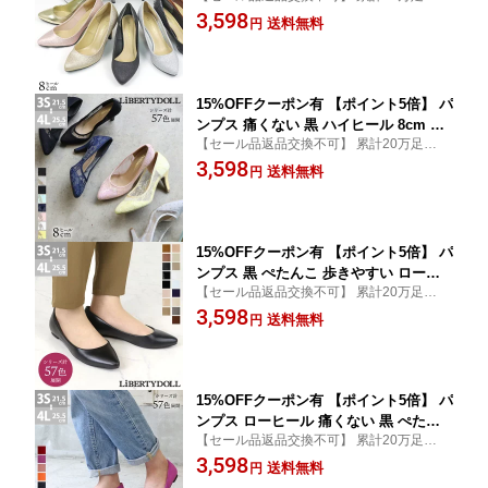
破！ 走れるパンプスシリーズ 8センチヒー
3,598
ゥ 2E 走れる かかとクッション ラメ グ
送料無料
円
ル EE サテン レオパード ヒョウ柄 クロコ
リッター きらきら レディース ブラック
入学式 卒業式 冠婚葬祭 最強配送 送料無料
シルバー お呼ばれ パーティー 二次会 2
(LD)
1.5-25.5cm No.5314 リバティードール
15%OFFクーポン有 【ポイント5倍】 パ
ンプス 痛くない 黒 ハイヒール 8cm ポ
【セール品返品交換不可】 累計20万足突
インテッドトゥ 透け感 脱げない チュー
破！ 走れるパンプスシリーズ 低反発インソ
3,598
ル レース ブラック グレー ドット 走れ
送料無料
円
ール 柔らかい ピンク リバティドール 結婚
る 21.5-25.5cm 幅広 2E レディース リ
式 セレモニー 歩きやすい かかとパッド 青
バティードール No.5314
(LD)
15%OFFクーポン有 【ポイント5倍】 パ
ンプス 黒 ぺたんこ 歩きやすい ローヒ
【セール品返品交換不可】 累計20万足突
ール ポインテッドトゥ スエード 走れる
破！ 走れるパンプスシリーズ 柔らかい 低
3,598
脱げない かかとクッション 2E レディー
送料無料
円
反発インソール 脱げない EE 大きいサイズ
ス ビジネスシューズ 通勤 就活 きれい
小さいサイズ フラットシューズ (LD)
フォーマル セレモニー スーツ 結婚式 2
1.5-25.5cm No.5315 リバティードール
15%OFFクーポン有 【ポイント5倍】 パ
ンプス ローヒール 痛くない 黒 ぺたん
【セール品返品交換不可】 累計20万足突
こ 1cmヒール 低反発インソール ポイン
破！ 走れるパンプスシリーズ 脱げない か
3,598
テッドトゥ 脱げない かかとパッド スエ
送料無料
円
かとパッド 柔らかい ピンク グリーン ブル
ード 合成皮革 走れる レディース 21.5-2