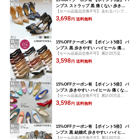
ンプス ストラップ 黒 痛くない 歩きや
【セール品返品交換不可】 走れるパンプス
すい ハイヒール 8cmヒール ポインテッ
ストラップ 8センチヒール 足首 ベルト きれ
3,698
ドトゥ セパレート 透け感 レディース
送料無料
円
いめ かわいい ピンヒール 脱げない おしゃ
スエード チュール レース ブラック 走
れ 結婚式 入学式 卒業式 (LD)
れる カジュアル 入学式 パーティー 春
夏 22-25cm No.5430 リバティードール
15%OFFクーポン有 【ポイント5倍】 パ
ンプス 黒 歩きやすい ハイヒール 痛く
【セール品返品交換不可】 累計20万足突
ない 8cmヒール ポインテッドトゥ 2E
破！ 走れるパンプスシリーズ 8センチヒー
3,598
走れる かかとクッション スエード レデ
送料無料
円
ル EE シンプル グレー ブラウン 白 エナメ
ィース ビジネスシューズ 冠婚葬祭 フォ
ル 最強配送 送料無料 (LD)
ーマル 通勤 入学式 卒業式 結婚式 21.5-
25.5cm No.5314 リバティードール
15%OFFクーポン有 【ポイント5倍】 パ
ンプス 歩きやすい ハイヒール 痛くない
【セール品返品交換不可】 累計20万足突
8cmヒール ポインテッドトゥ 2E 走れる
破！ 走れるパンプスシリーズ 8センチヒー
3,598
かかとクッション スエード レディース
送料無料
円
ル EE シンプル イエロー ブルー 推し カラ
パステルカラー 衣装 ピンク 赤 デニム
ー 色 推し活 コスプレ 仮装 最強配送 送料無
オレンジ グリーン カジュアル 春 夏 21.
料 (LD)
5-25.5cm No.5314 リバティードール
15%OFFクーポン有 【ポイント5倍】 パ
ンプス 黒 結婚式 歩きやすい ハイヒー
【セール品返品交換不可】 累計20万足突
ル 痛くない 8cmヒール ポインテッドト