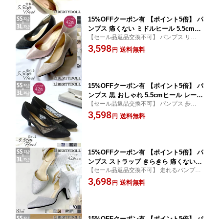
15%OFFクーポン有 【ポイント5倍】 パ
ンプス 痛くない ミドルヒール 5.5cmヒ
【セール品返品交換不可】 パンプス リクル
ール ポインテッドトゥ 走れる レディー
ート 就活 5センチ 6センチ ヒール かかと デ
3,598
ス 脱げない ゴールド シルバー チェッ
送料無料
円
ニム 結婚式 お呼ばれ セレモニー 走れるパ
ク サテン グリッター キラキラ 合成皮
ンプスシリーズ 通勤 (LD)
革 2E 22-25cm No.5415 リバティードー
ル
15%OFFクーポン有 【ポイント5倍】 パ
ンプス 黒 おしゃれ 5.5cmヒール レース
【セール品返品交換不可】 パンプス 歩きや
ポインテッドトゥ 走れる 痛くない ミド
すい 5センチ 6センチ ヒール 大きいサイズ
3,598
ルヒール 透け感 チュール ベージュ ネ
送料無料
円
小さいサイズ かかとパッド レース素材 二
イビー グレー 合成皮革 レディース 結
次会 パーティー 走れるパンプスシリーズ (L
婚式 入学式 卒業式 春 夏 22-25cm No.5
D)
415 リバティードール
15%OFFクーポン有 【ポイント5倍】 パ
ンプス ストラップ きらきら 痛くない
【セール品返品交換不可】 走れるパンプス
歩きやすい ハイヒール 8cmヒール ラメ
ストラップ 8センチヒール 足首 ベルト きれ
3,698
グリッター サテン レディース ポインテ
送料無料
円
いめ ピンヒール 脱げない シルバー ゴール
ッドトゥ セパレート 走れる カジュアル
ド ヒョウ柄 レオパード ゼブラ パイソン (L
パーティー 二次会 結婚式 大きいサイズ
D)
22-25cm No.5430 リバティードール
15%OFFクーポン有 【ポイント5倍】 パ