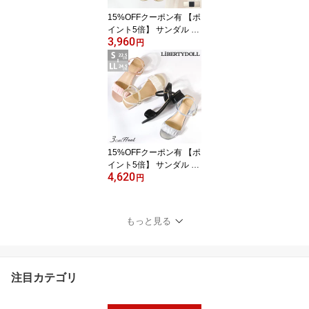
5526 リバティードール
15%OFFクーポン有 【ポ
イント5倍】 サンダル レ
3,960
ディース ローヒール 疲
円
れない ぺたんこ つっか
け 黒 ブラック 柔らかい
インソール リボン 夏 お
出かけ 浴衣 リゾート か
わいい 上品 22.5-24.5cm
浴衣 リラクシー かわい
い No.4200 LiBERTYDO
LL リバティードール
15%OFFクーポン有 【ポ
イント5倍】 サンダル レ
4,620
ディース きれいめ スト
円
ラップ 3cmヒール 疲れ
ない ローヒール サテン
シアー きらきら おしゃ
もっと見る
れ カジュアル ブラック
アイボリー ピンク シル
バー 結婚式 夏 浴衣 22.5-
24.5cm リバティードー
注目カテゴリ
ル No.4208