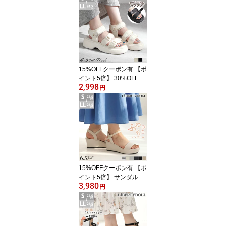
ト ローヒール おしゃれ
黒 足首 ベルト レザー ス
エード 合成皮革 スクエ
アトゥ ブラック ベージ
ュ 22.5-25cm 夏 No.403
1 リバティードール
15%OFFクーポン有 【ポ
イント5倍】 30%OFF
2,998
【SALE】 サンダル レデ
円
ィース 厚底 スポーツサ
ンダル 脱げない ミドル
ヒール 4.5cmヒール 痛く
ない 歩きやすい スポサ
ン 黒 白 アイボリー ベー
ジュ かわいい 大人 シン
プル 幅広 甲高 No.4168
浴衣 22.5-24.5cm リバテ
15%OFFクーポン有 【ポ
ィードール
イント5倍】 サンダル レ
3,980
ディース 厚底 疲れない
円
ハイヒール 6.5cmヒール
きれいめ ストラップ ウ
エッジソール クッション
浴衣 夏 黒 ブラック 白 オ