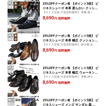
15%OFFクーポン有 【ポイント5倍】 ビ
ジネスシューズ 本革 柔らかい クッショ
【サイズ交換 片道送料無料】 革靴 痛くな
ンインソール レザー 革靴 メンズ 内羽
い 衝撃吸収 レースアップ ストレートチッ
8,690
根 外羽根 サラバンド 紐靴 黒 キャメル
送料無料
円
プ スリッポン スワールモカ モンクストラ
茶色 ブラウン 大きいサイズ 24.5-30cm
ップ 50代 60代 冠婚葬祭 (LD)
No.6910-6919
15%OFFクーポン有 【ポイント5倍】 ビ
ジネスシューズ 本革 幅広 クッションイ
【サイズ交換 片道送料無料】 紳士靴 歩き
ンソール 柔らかい 衝撃吸収 疲れない
やすい 内羽根 外羽根 レースアップ ストレ
8,690
滑りにくい レザー 革靴 メンズ サラバ
送料無料
円
ートチップ プレーントゥ ラウンドトゥ キ
ンド 紐靴 防滑 雨 黒 つま先 丸い 24.5-3
ャメル キングサイズ 冠婚葬祭 (LD)
0cm No.6930-6934
15%OFFクーポン有 【ポイント5倍】 ビ
ジネスシューズ 本革 幅広 ウォーキング
【サイズ交換 片道送料無料】 革靴 紳士靴
クッションインソール 柔らかい 衝撃吸
歩きやすい 内羽根 外羽根 レースアップ ス
8,690
収 疲れない レザー 革靴 メンズ 3E サラ
送料無料
円
トレートチップ プレーントゥ キングサイズ
バンド 紐靴 防滑 雨 ワイン ローファー
つま先 丸い ワインレッド (LD)
24.5-30cm No.6930-6934
15%OFFクーポン有 【ポイント5倍】 ビ
ジネスシューズ メンズ サンダル 黒 蒸