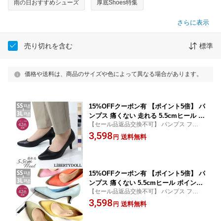
雨の日おすすめシューズ
厚底Shoes特集
さらに表示
売り切れを含む
標準
価格や送料は、商品のサイズや色によって異なる場合があります。
15%OFFクーポン有 【ポイント5倍】 パ
ンプス 痛くない 走れる 5.5cmヒール ポ
【セール品返品交換不可】 パンプス フォー
インテッドトゥ ミドルヒール レディー
マル リクルート 歩きやすい 5センチ 6セン
3,598
ス 通勤 就活 ビジネス ビジネスシュー
送料無料
円
チ ヒール かかとパッド 脱げにくい クッシ
ズ 脱げない 黒 レザー エナメル 合成皮
ョン 走れるパンプスシリーズ 青 (LD)
革 2E ブラック ベージュ 22-25cm リバ
ティードール No.5415
15%OFFクーポン有 【ポイント5倍】 パ
ンプス 痛くない 5.5cmヒール ポインテ
【セール品返品交換不可】 パンプス フォー
ッドトゥ 走れる レディース ミドルヒー
マル リクルート 就活 大きいサイズ 小さい
3,598
ル 通勤 脱げない 黒 レザー スエード 合
送料無料
円
サイズ 5センチ 6センチ かかとパッド 走れ
成皮革 2E レッド オレンジ デニム 22-2
るパンプスシリーズ スーツ 赤 青 (LD)
5cm リバティードール No.5415