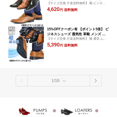
【サイズ交換 片道送料無料】 靴 ビジネス
れにくい ビジネスサンダル 防滑 スリッ
つっかけ 脱ぎ履き 楽 蒸れない 防滑 ロング
4,620
パ 革靴 スリッポン 通気性 かかとなし
送料無料
円
ノーズ 夏 オールシーズン 50代 60代 (LD)
オフィス 紳士靴 合成皮革 社内履き 25-2
8.5cm No.2690set AAA+ サンエープラ
ス
15%OFFクーポン有 【ポイント5倍】 ビ
ジネスシューズ 通気性 革靴 メンズ 大
【サイズ交換 片道送料無料】 靴 通気 ムレ
きいサイズ 蒸れない 軽い 防滑 内羽根
ない 軽量 防滑 紳士 皮靴 ストレートチップ
5,390
外羽根 3E レザー 合皮 レザー ブラック
送料無料
円
モンクストラップ スワールモカ スリッポン
キャメル 黒 24.5-28cm 29cm 30cm No.
キングサイズ AAA+ 50代 60代 冠婚葬祭 結
2750-2756 AAA+ サンエープラス
婚式 (LD)
1/16