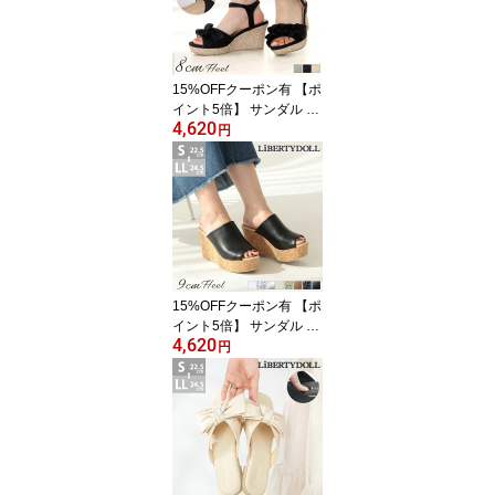
フィス 22.5-24.5cm No.5
435 リバティードール
15%OFFクーポン有 【ポ
イント5倍】 サンダル レ
4,620
ディース 厚底 ウェッジ
円
ソール ストラップ ベー
ジュ 痛くない かわいい
おしゃれ 靴擦れしにくい
24cm LL フリル ハイヒ
ール ジュート 麻 合成皮
革 スエード 8cmヒール
夏 22.5-24.5cm No.4014
リバティードール
15%OFFクーポン有 【ポ
イント5倍】 サンダル レ
4,620
ディース 厚底 ミュール
円
ウェッジソール ハイヒー
ル 痛くない キラキラ ラ
メ シルバー ゴールド 黒
グリッター コルク 合皮
ハイヒール つっかけ オ
ープントゥ 9cmヒール
夏 浴衣 22.5-24.5cm No.