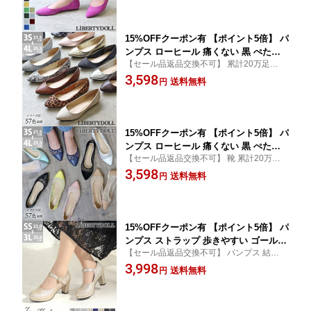
ー パープル 就活 面接 婦人靴 赤 青 (LD)
5.5cm 幅広 リバティードール No.5315
15%OFFクーポン有 【ポイント5倍】 パ
ンプス ローヒール 痛くない 黒 ぺたん
【セール品返品交換不可】 累計20万足突
こ 1cmヒール ポインテッドトゥ 通勤
破！ 走れるパンプスシリーズ 1センチヒー
3,598
キラキラ ブラック シルバー 結婚式 21.5
送料無料
円
ル 柔らかい 低反発インソール かかとパッ
-25.5cm 幅広 2E レディース リバティー
ド クロコ ゴールド 大きい 小さい スーツ (L
ドール No.5315
D)
15%OFFクーポン有 【ポイント5倍】 パ
ンプス ローヒール 痛くない 黒 ぺたん
【セール品返品交換不可】 靴 累計20万足突
こ 結婚式 1cmヒール ポインテッドトゥ
破！ 走れるパンプスシリーズ ヒールなし 1
3,598
脱げない 透け感 チュール レース ブラ
送料無料
円
センチヒール 柔らかい 低反発インソール
ック ドット 走れる レディース 21.5-25.
ピンク ブルー イエロー 青 (LD)
5cm 幅広 2E リバティードール No.531
5
15%OFFクーポン有 【ポイント5倍】 パ
ンプス ストラップ 歩きやすい ゴールド
【セール品返品交換不可】 パンプス 結婚式
キラキラ チュール グリッター 結婚式
シルバー レディース 太めヒール ストラッ
3,998
痛くない チャンキーヒール ハイヒール
送料無料
円
プシューズ ストラップ付き ブラック ベー
太ヒール 7cmヒール ラウンドトゥ レザ
ジュ 青 ネイビー スエード ドレス スーツ (L
ー エナメル 合皮 黒 22-25cm No.1110
D)
リバティードール