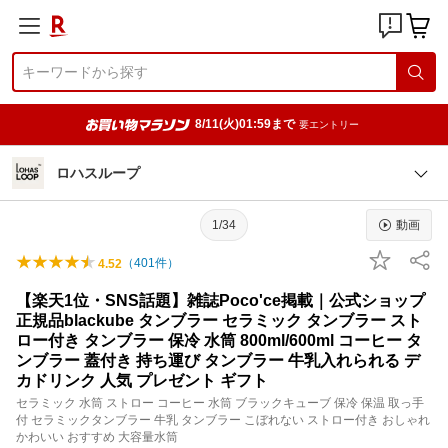
8/11(火)01:59まで
要エントリー
ロハスループ
1/34
動画
（
401
件）
4.52
【楽天1位・SNS話題】雑誌Poco'ce掲載｜公式ショップ
正規品blackube タンブラー セラミック タンブラー スト
ロー付き タンブラー 保冷 水筒 800ml/600ml コーヒー タ
ンブラー 蓋付き 持ち運び タンブラー 牛乳入れられる デ
カドリンク 人気 プレゼント ギフト
セラミック 水筒 ストロー コーヒー 水筒 ブラックキューブ 保冷 保温 取っ手
付 セラミックタンブラー 牛乳 タンブラー こぼれない ストロー付き おしゃれ
かわいい おすすめ 大容量水筒