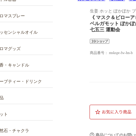
生姜 ホッと ぽかぽか 
ロマスプレー
《 マスク＆ピローア
ベルガモット ぽかぽか
七五三 運動会
ッセンシャルオイル
ロマグッズ
商品番号：
mskspr-fw-hn-b
香・キャンドル
ーブティー・ドリンク
品
ット
然石・チャクラ
商品についてのお問い