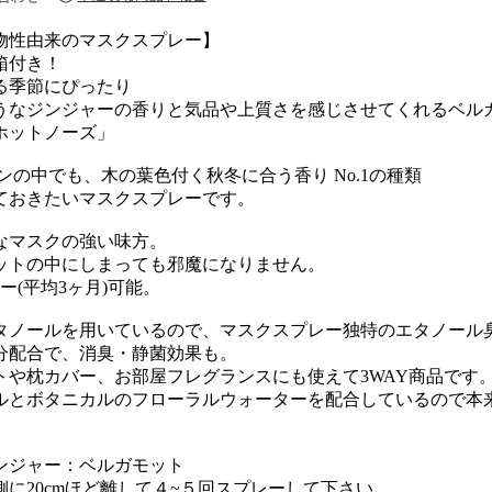
物性由来のマスクスプレー】
箱付き！
る季節にぴったり
うなジンジャーの香りと気品や上質さを感じさせてくれるベル
ホットノーズ」
ンの中でも、木の葉色付く秋冬に合う香り No.1の種類
ておきたいマスクスプレーです。
なマスクの強い味方。
ットの中にしまっても邪魔になりません。
レー(平均3ヶ月)可能。
タノールを用いているので、マスクスプレー独特のエタノール
分配合で、消臭・静菌効果も。
トや枕カバー、お部屋フレグランスにも使えて3WAY商品です
ルとボタニカルのフローラルウォーターを配合しているので本
ンジャー：ベルガモット
に20cmほど離して４~５回スプレーして下さい