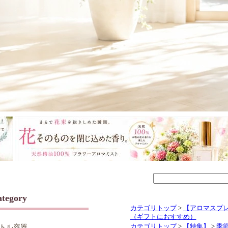
tegory
カテゴリトップ
>
【アロマスプレ
（ギフトにおすすめ）
カテゴリトップ
>
【特集】
>
季
トル容器