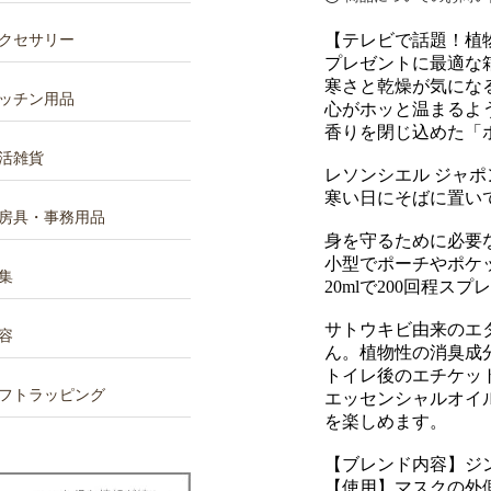
【テレビで話題！植
クセサリー
プレゼントに最適な
寒さと乾燥が気にな
ッチン用品
心がホッと温まるよ
香りを閉じ込めた「
活雑貨
レソンシエル ジャポ
寒い日にそばに置い
房具・事務用品
身を守るために必要
小型でポーチやポケ
集
20mlで200回程スプ
サトウキビ由来のエ
容
ん。植物性の消臭成
トイレ後のエチケッ
フトラッピング
エッセンシャルオイ
を楽しめます。
【ブレンド内容】ジ
【使用】マスクの外側