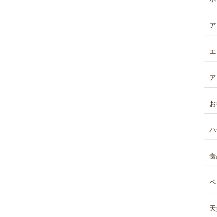
ア
エ
ア
お
ハ
食
ペ
天