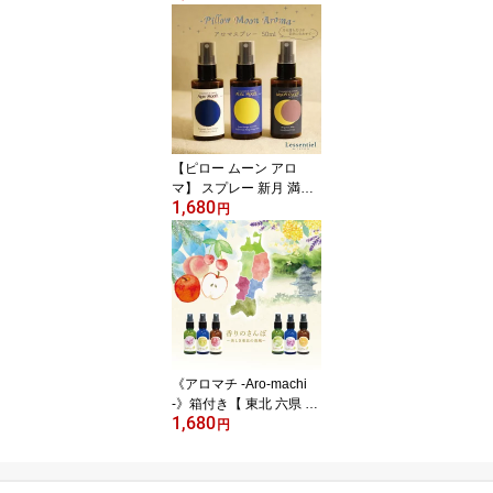
レー 北海道 青森 秋田 高
知 ハーブ ルームフレッ
シュナー 柚子 杉 ラベン
ダー ミント ヒバ
【ピロー ムーン アロ
マ】 スプレー 新月 満月
1,680
満ち欠け おやすみ 睡眠
円
安眠 リラックス 安らぎ
マスク リフレッシュ ギ
フト プレゼント 国産
《アロマチ -Aro-machi
-》箱付き【 東北 六県 】
1,680
アロマ 香り 土産 青森 秋
円
田 福島 岩手 宮城 山形 ご
当地 マスクスプレー ル
ームフレッシュナー ハー