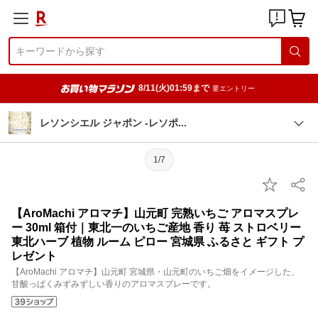
8/11(火)01:59まで
要エントリー
レソンシエル ジャポン -レソ
ポ
1/7
【AroMachi アロマチ】山元町 完熟いちご アロマスプレ
ー 30ml 箱付｜東北一のいちご産地 香り 苺 ストロベリー
東北ハーブ 植物 ルーム ピロー 宮城県 ふるさと ギフト プ
レゼント
【AroMachi アロマチ】山元町 宮城県・山元町のいちご畑をイメージした、
甘酸っぱくみずみずしい香りのアロマスプレーです。