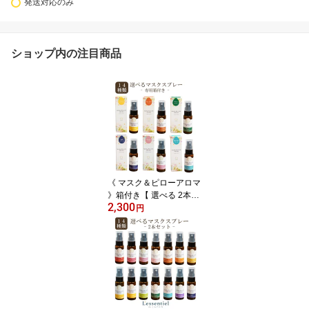
発送対応のみ
ショップ内の注目商品
《 マスク＆ピローアロマ
》箱付き【 選べる 2本セ
2,300
ット 】 レソンシエル ジ
円
ャポン ピロー アロマ 消
臭 静菌