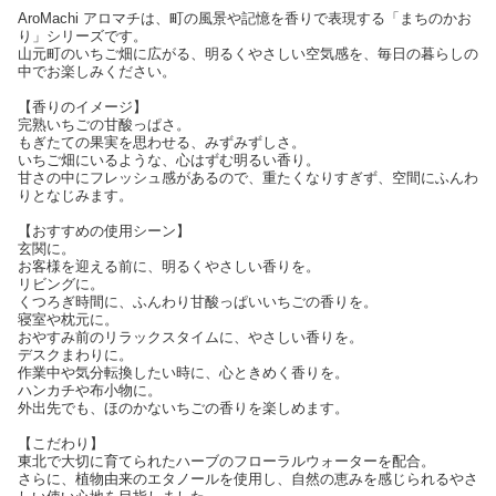
AroMachi アロマチは、町の風景や記憶を香りで表現する「まちのかお
り」シリーズです。
山元町のいちご畑に広がる、明るくやさしい空気感を、毎日の暮らしの
中でお楽しみください。
【香りのイメージ】
完熟いちごの甘酸っぱさ。
もぎたての果実を思わせる、みずみずしさ。
いちご畑にいるような、心はずむ明るい香り。
甘さの中にフレッシュ感があるので、重たくなりすぎず、空間にふんわ
りとなじみます。
【おすすめの使用シーン】
玄関に。
お客様を迎える前に、明るくやさしい香りを。
リビングに。
くつろぎ時間に、ふんわり甘酸っぱいいちごの香りを。
寝室や枕元に。
おやすみ前のリラックスタイムに、やさしい香りを。
デスクまわりに。
作業中や気分転換したい時に、心ときめく香りを。
ハンカチや布小物に。
外出先でも、ほのかないちごの香りを楽しめます。
【こだわり】
東北で大切に育てられたハーブのフローラルウォーターを配合。
さらに、植物由来のエタノールを使用し、自然の恵みを感じられるやさ