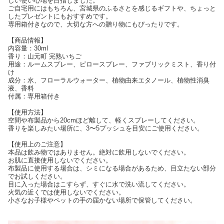
しい使い心地を目指しました。
ご自宅用にはもちろん、宮城県のふるさとを感じるギフトや、ちょっと
したプレゼントにもおすすめです。
専用箱付きなので、大切な方への贈り物にもぴったりです。
【商品情報】
内容量：30ml
香り：山元町 完熟いちご
用途：ルームスプレー、ピロースプレー、ファブリックミスト、香り付
け
成分：水、フローラルウォーター、植物由来エタノール、植物性消臭
液、香料
付属：専用箱付き
【使用方法】
空間や布製品から20cmほど離して、軽くスプレーしてください。
香りを楽しみたい場所に、3〜5プッシュを目安にご使用ください。
【使用上のご注意】
本品は飲み物ではありません。絶対に飲用しないでください。
お肌に直接使用しないでください。
布製品に使用する場合は、シミになる場合があるため、目立たない部分
でお試しください。
目に入った場合はこすらず、すぐに水で洗い流してください。
火気の近くでは使用しないでください。
小さなお子様やペットの手の届かない場所で保管してください。