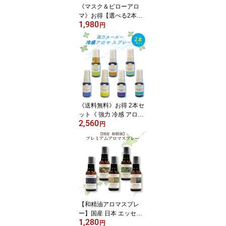
《マスク＆ピローアロ
マ》お得【選べる2本セ
1,980
ット】 マスクスプレー M
円
ASK PILLOW AROMA レ
ソンシエル ジャポン ピ
ロー アロマ 消臭 静菌
《送料無料》お得 2本セ
ット《 強力 冷感 アロマ
2,560
スプレー 》20ml 天然薄
円
荷 シリーズ 全7種 ｜ ハ
ーブ 清涼感 爽快 マスク
選べる ペパーミント 涼
しい 気分転換 花粉 アロ
マ 夏 リフレッシュ クー
ルダウン ハッカ ひんや
り ギフト プレゼント シ
ェア 受験 勉強 集中
【和精油アロマスプレ
ー】国産 日本 エッセン
1,280
シャルオイル マスクスプ
円