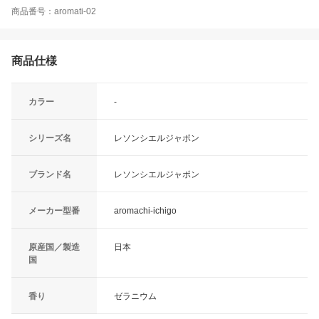
商品番号：aromati-02
商品仕様
カラー
-
シリーズ名
レソンシエルジャポン
ブランド名
レソンシエルジャポン
メーカー型番
aromachi-ichigo
原産国／製造
日本
国
香り
ゼラニウム