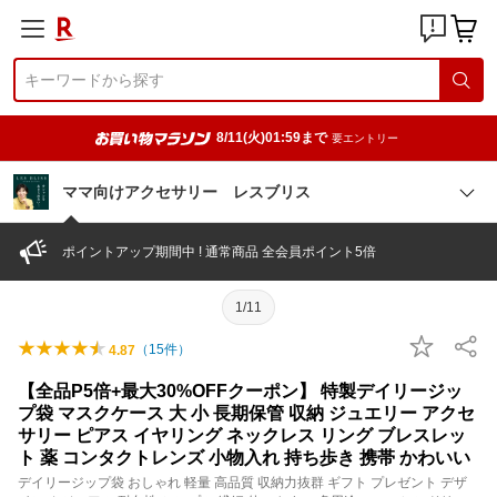
8/11(火)01:59まで
要エントリー
ママ向けアクセサリー レスブリス
ポイントアップ期間中 ! 通常商品 全会員ポイント5倍
1/11
（
15
件）
4.87
【全品P5倍+最大30%OFFクーポン】 特製デイリージッ
プ袋 マスクケース 大 小 長期保管 収納 ジュエリー アクセ
サリー ピアス イヤリング ネックレス リング ブレスレッ
ト 薬 コンタクトレンズ 小物入れ 持ち歩き 携帯 かわいい
デイリージップ袋 おしゃれ 軽量 高品質 収納力抜群 ギフト プレゼント デザ