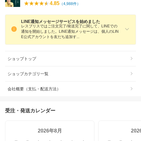
4.85
（
4,988
件）
LINE通知メッセージサービスを始めました
レスブリスではご注文完了/発送完了に関して、LINEでの
通知を開始しました。LINE通知メッセージは、個人のLIN
E公式アカウントを友だち追加
す
ショップトップ
ショップカテゴリ一覧
会社概要（支払・配送方法）
受注・発送カレンダー
2026年8月
20