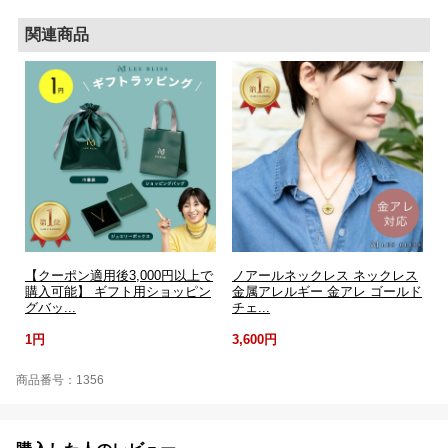
関連商品
【クーポン適用後3,000円以上で
ノアールネックレス ネックレス
購入可能】 ギフト用ショッピン
金属アレルギー 金アレ ゴールド
グバッ...
チェ...
1円
3,600円
商品番号：1356