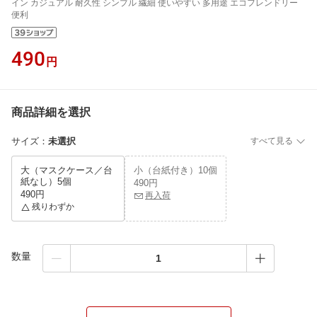
イン カジュアル 耐久性 シンプル 繊細 使いやすい 多用途 エコフレンドリー
便利
490
円
商品詳細を選択
サイズ
：
未選択
すべて見る
大（マスクケース／台
小（台紙付き）10個
紙なし）5個
490円
490円
再入荷
残りわずか
数量