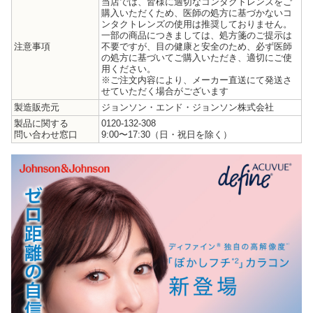
当店では、皆様に適切なコンタクトレンズをご
購入いただくため、医師の処方に基づかないコ
ンタクトレンズの使用は推奨しておりません。
一部の商品につきましては、処方箋のご提示は
注意事項
不要ですが、目の健康と安全のため、必ず医師
の処方に基づいてご購入いただき、適切にご使
用ください。
※ご注文内容により、メーカー直送にて発送さ
せていただく場合がございます
製造販売元
ジョンソン・エンド・ジョンソン株式会社
製品に関する
0120-132-308
問い合わせ窓口
9:00〜17:30（日・祝日を除く）