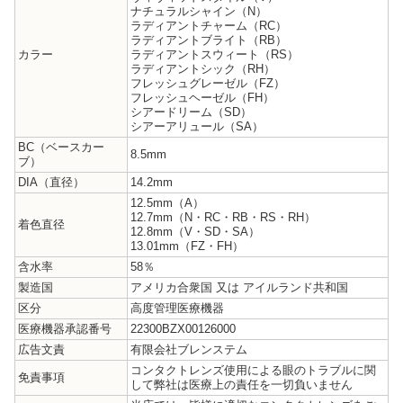
ナチュラルシャイン（N）
ラディアントチャーム（RC）
ラディアントブライト（RB）
カラー
ラディアントスウィート（RS）
ラディアントシック（RH）
フレッシュグレーゼル（FZ）
フレッシュヘーゼル（FH）
シアードリーム（SD）
シアーアリュール（SA）
BC（ベースカー
8.5mm
ブ）
DIA（直径）
14.2mm
12.5mm（A）
12.7mm（N・RC・RB・RS・RH）
着色直径
12.8mm（V・SD・SA）
13.01mm（FZ・FH）
含水率
58％
製造国
アメリカ合衆国 又は アイルランド共和国
区分
高度管理医療機器
医療機器承認番号
22300BZX00126000
広告文責
有限会社ブレンステム
コンタクトレンズ使用による眼のトラブルに関
免責事項
して弊社は医療上の責任を一切負いません