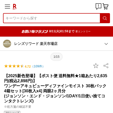
8/11(火)01:59まで
要エントリー
レンズリワード 楽天市場店
1/15
（
109
件）
4.72
【2025新色登場】【ポスト便 送料無料★1箱あたり2,635
円(税込2,898円)】
ワンデーアキュビューディファインモイスト 30枚パック
4箱セット[30枚入x4] 両眼2ヶ月分
(ジョンソン・エンド・ジョンソン/1DAY/1日使い捨てコ
ンタクトレンズ)
※処方箋の確認不要