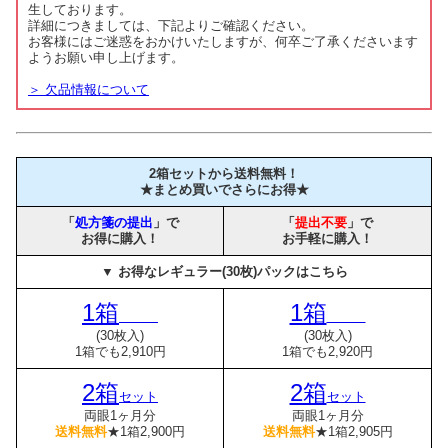
生しております。
詳細につきましては、下記よりご確認ください。
お客様にはご迷惑をおかけいたしますが、何卒ご了承くださいます
ようお願い申し上げます。
＞ 欠品情報について
2箱セットから送料無料！
★まとめ買いでさらにお得★
「
処方箋の提出
」で
「
提出不要
」で
お得に購入！
お手軽に購入！
▼ お得なレギュラー(30枚)パックはこちら
1箱
1箱
(30枚入)
(30枚入)
1箱でも2,910円
1箱でも2,920円
2箱
2箱
セット
セット
両眼1ヶ月分
両眼1ヶ月分
送料無料
★1箱2,900円
送料無料
★1箱2,905円