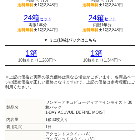
送料無料
★1箱2,848円
送料無料
★1箱2,849円
24箱
24箱
セット
セット
両眼1年分
両眼1年分
送料無料
★1箱2,847円
送料無料
★1箱2,848円
▼ ミニ(10枚)パックはこちら
1箱
1箱
10枚あたり1,283円〜
10枚あたり1,344円〜
※上記の価格と実際の販売価格は異なる場合がございます。各商品ペー
ジの販売価格が正しい価格となりますので、上記の価格は参考程度にご
利用ください。
ワンデーアキュビューディファインモイスト 30
製品名
枚パック
1-DAY ACUVUE DEFINE MOIST
内容量
1箱30枚入り
装用期間
1日
アクセントスタイル（A）
ヴィヴィッドスタイル（V）