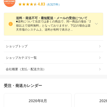
4.83
（
6,527
件）
送料・発送不可・最短配送・メールの受信について
■送料について当店では多くの商品で、同一商品の場合「2
箱以上で送料無料」となっておりますが、下記の場合は楽
天市場のシステム上、送料が有料で表示
さ
ショップトップ
ショップカテゴリ一覧
会社概要（支払・配送方法）
受注・発送カレンダー
2026年8月
20