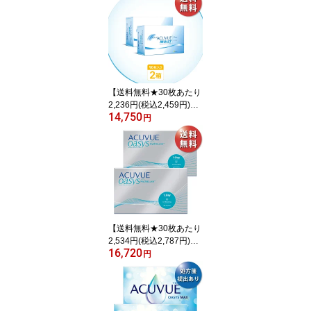
【送料無料★30枚あたり
2,236円(税込2,459円)】
14,750
ワンデーアキュビューモ
円
イスト 90枚パック 2箱セ
ット(30枚入 x6箱) 両眼3
ヶ月分(ジョンソン・エン
ド・ジョンソン/1DAY/1
日使い捨てコンタクトレ
ンズ)
【送料無料★30枚あたり
2,534円(税込2,787円)】
16,720
ワンデーアキュビューオ
円
アシス 90枚パック 2箱セ
ット(30枚入x6箱) 両眼3
ヶ月分(ジョンソン・エン
ド・ジョンソン 1DAY 1