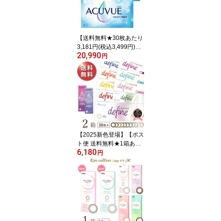
日使い捨てコンタクトレ
ンズ)
【送料無料★30枚あたり
3,181円(税込3,499円)】
20,990
ワンデーアキュビューオ
円
アシスMAX 90枚パック
2箱セット(30枚入x6箱)
両眼3ヶ月分 (ジョンソ
ン・エンド・ジョンソン/
1DAY/1日使い捨てコン
タクトレンズ)
【2025新色登場】【ポス
ト便 送料無料★1箱あた
6,180
り2,810円(税込3,090
円
円)】ワンデーアキュビュ
ーディファインモイスト
30枚パック 2箱セット[3
0枚入x2] 両眼1ヶ月分(ジ
ョンソン・エンド・ジョ
ンソン/1DAY/1日使い捨
てコンタクトレンズ)