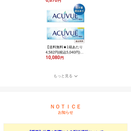
6,870
35円)】ワンデーアキュ
円
ビューオアシス 乱視用 2
箱セット(30枚入x2) 両眼
1ヶ月分(ジョンソン・エ
ンド・ジョンソン/1DAY/
乱視用/トーリック/1日使
い捨てコンタクトレンズ)
【送料無料★1箱あたり
4,582円(税込5,040円)】
10,080
ワンデーアキュビューオ
円
アシスMAX マルチフォ
ーカル 2箱セット(30枚入
x2) 両眼1ヶ月分 (ジョン
もっと見る
ソン・エンド・ジョンソ
ン/1DAY/遠近両用/1日使
い捨てコンタクトレンズ)
ＮＯＴＩＣＥ
お知らせ