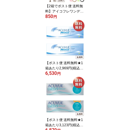
【2箱でポスト便 送料無
料】アイコフレワンデー
850
UV M(エム) 10枚(シード/
円
1DAY/UVカット/リッチ
メイク/ベースメイク/ナ
チュラルメイク/ファース
トメイク/度なし/度あり/
サークル/カラコン/福原
遥)
【ポスト便 送料無料★1
箱あたり2,969円(税込3,2
6,530
65円)】ワンデーアキュ
円
ビューモイスト 乱視用 2
箱セット(30枚入x2) 両眼
1ヶ月分(ジョンソン・エ
ンド・ジョンソン/1DAY/
乱視用/トーリック/1日使
い捨てコンタクトレンズ)
【ポスト便 送料無料★1
箱あたり3,123円(税込3,4