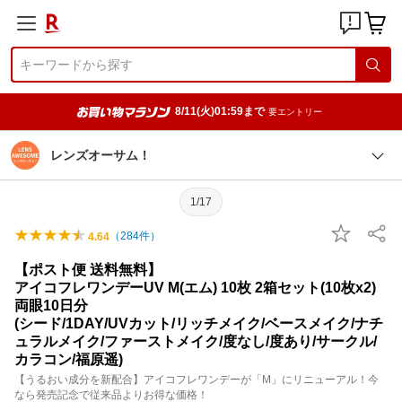
8/11(火)01:59まで
要エントリー
レンズオーサム！
1/17
（
284
件）
4.64
【ポスト便 送料無料】
アイコフレワンデーUV M(エム) 10枚 2箱セット(10枚x2)
両眼10日分
(シード/1DAY/UVカット/リッチメイク/ベースメイク/ナチ
ュラルメイク/ファーストメイク/度なし/度あり/サークル/
カラコン/福原遥)
【うるおい成分を新配合】アイコフレワンデーが「M」にリニューアル！今
なら発売記念で従来品よりお得な価格！