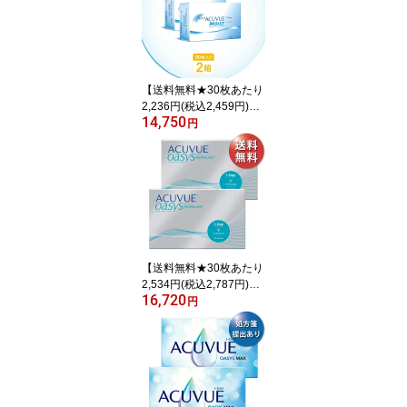
【送料無料★30枚あたり
2,236円(税込2,459円)】
14,750
ワンデーアキュビューモ
円
イスト 90枚パック 2箱セ
ット(30枚入 x6箱) 両眼3
ヶ月分(ジョンソン・エン
ド・ジョンソン/1DAY/1
日使い捨てコンタクトレ
ンズ)
【送料無料★30枚あたり
2,534円(税込2,787円)】
16,720
ワンデーアキュビューオ
円
アシス 90枚パック 2箱セ
ット(30枚入x6箱) 両眼3
ヶ月分(ジョンソン・エン
ド・ジョンソン 1DAY 1
日使い捨てコンタクトレ
ンズ)