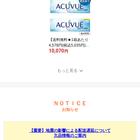
箱セット(30枚入x2) 両眼
1ヶ月分(ジョンソン・エ
ンド・ジョンソン/1DAY/
乱視用/トーリック/1日使
い捨てコンタクトレンズ)
【送料無料★1箱あたり
4,578円(税込5,035円)】
10,070
ワンデーアキュビューオ
円
アシスMAX マルチフォ
ーカル 2箱セット(30枚入
x2) 両眼1ヶ月分 (ジョン
もっと見る
ソン・エンド・ジョンソ
ン/1DAY/遠近両用/1日使
い捨てコンタクトレンズ)
ＮＯＴＩＣＥ
お知らせ
【重要】地震の影響による配送遅延について
欠品情報のご案内