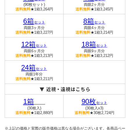
(90枚セット)
両眼2ヶ月分
送料無料
★1箱3,264円
送料無料
★1箱3,245円
6箱
8箱
セット
セット
両眼3ヶ月分
両眼4ヶ月分
送料無料
★1箱3,227円
送料無料
★1箱3,214円
12箱
18箱
セット
セット
両眼6ヶ月分
両眼9ヶ月分
送料無料
★1箱3,213円
送料無料
★1箱3,212円
24箱
セット
両眼1年分
送料無料
★1箱3,211円
1箱
90枚
セット
(30枚入)
(30枚入x3)
送料無料
★1箱2,880円
送料無料
★30枚2,724円
※上記の価格と実際の販売価格は異なる場合がございます。各商品ペー