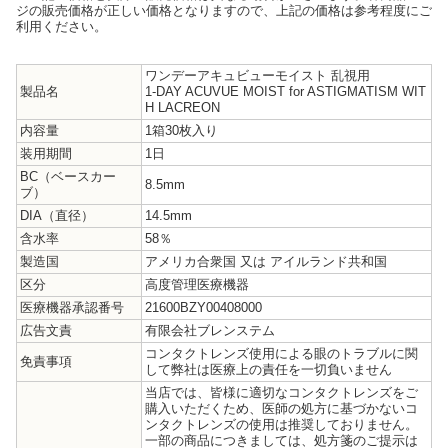
ジの販売価格が正しい価格となりますので、上記の価格は参考程度にご
利用ください。
ワンデーアキュビューモイスト 乱視用
製品名
1-DAY ACUVUE MOIST for ASTIGMATISM WIT
H LACREON
内容量
1箱30枚入り
装用期間
1日
BC（ベースカー
8.5mm
ブ）
DIA（直径）
14.5mm
含水率
58％
製造国
アメリカ合衆国 又は アイルランド共和国
区分
高度管理医療機器
医療機器承認番号
21600BZY00408000
広告文責
有限会社ブレンステム
コンタクトレンズ使用による眼のトラブルに関
免責事項
して弊社は医療上の責任を一切負いません
当店では、皆様に適切なコンタクトレンズをご
購入いただくため、医師の処方に基づかないコ
ンタクトレンズの使用は推奨しておりません。
一部の商品につきましては、処方箋のご提示は