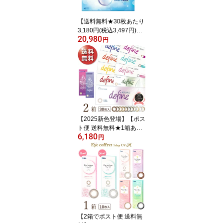
【送料無料★30枚あたり
3,180円(税込3,497円)】
20,980
ワンデーアキュビューオ
円
アシスMAX 90枚パック
2箱セット(30枚入x6箱)
両眼3ヶ月分 (ジョンソ
ン・エンド・ジョンソン/
1DAY/1日使い捨てコン
タクトレンズ)
【2025新色登場】【ポス
ト便 送料無料★1箱あた
6,180
り2,810円(税込3,090
円
円)】ワンデーアキュビュ
ーディファインモイスト
30枚パック 2箱セット[3
0枚入x2] 両眼1ヶ月分(ジ
ョンソン・エンド・ジョ
ンソン/1DAY/1日使い捨
てコンタクトレンズ)
【2箱でポスト便 送料無