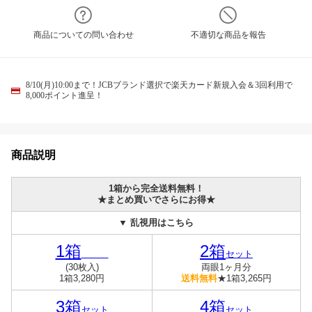
商品についての問い合わせ
不適切な商品を報告
8/10(月)10:00まで！JCBブランド選択で楽天カード新規入会＆3回利用で
8,000ポイント進呈！
商品説明
1箱から完全送料無料！
★まとめ買いでさらにお得★
▼ 乱視用はこちら
1箱
2箱
セット
(30枚入)
両眼1ヶ月分
1箱3,280円
送料無料
★1箱3,265円
3箱
4箱
セット
セット