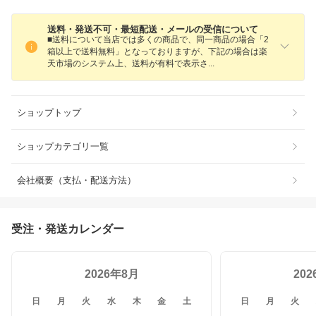
送料・発送不可・最短配送・メールの受信について
■送料について当店では多くの商品で、同一商品の場合「2
箱以上で送料無料」となっておりますが、下記の場合は楽
天市場のシステム上、送料が有料で表示
さ
ショップトップ
ショップカテゴリ一覧
会社概要（支払・配送方法）
受注・発送カレンダー
2026年8月
20
日
月
火
水
木
金
土
日
月
火