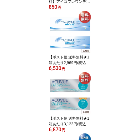
料】アイコフレワンデー
850
UV M(エム) 10枚(シード/
円
1DAY/UVカット/リッチ
メイク/ベースメイク/ナ
チュラルメイク/ファース
トメイク/度なし/度あり/
サークル/カラコン/福原
遥)
【ポスト便 送料無料★1
箱あたり2,969円(税込3,2
6,530
65円)】ワンデーアキュ
円
ビューモイスト 乱視用 2
箱セット(30枚入x2) 両眼
1ヶ月分(ジョンソン・エ
ンド・ジョンソン/1DAY/
乱視用/トーリック/1日使
い捨てコンタクトレンズ)
【ポスト便 送料無料★1
箱あたり3,123円(税込3,4
6,870
35円)】ワンデーアキュ
円
ビューオアシス 乱視用 2