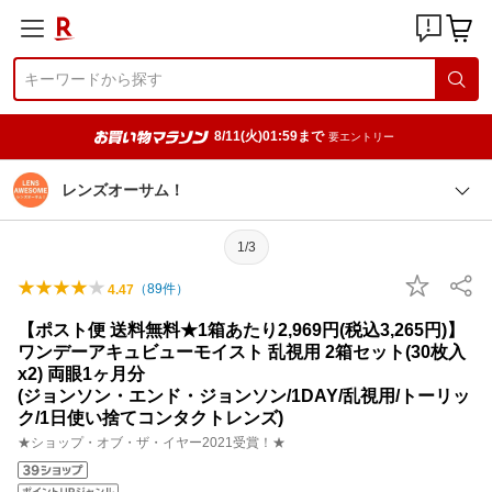
8/11(火)01:59まで
要エントリー
レンズオーサム！
1/3
（
89
件）
4.47
【ポスト便 送料無料★1箱あたり2,969円(税込3,265円)】
ワンデーアキュビューモイスト 乱視用 2箱セット(30枚入
x2) 両眼1ヶ月分
(ジョンソン・エンド・ジョンソン/1DAY/乱視用/トーリッ
ク/1日使い捨てコンタクトレンズ)
★ショップ・オブ・ザ・イヤー2021受賞！★