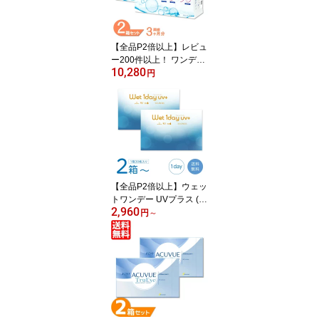
送料無料 prime 1day
【全品P2倍以上】レビュ
ー200件以上！ ワンデー
10,280
ピュアうるおいプラス 2
円
箱セット (1箱96枚) シー
ド コンタクトレンズ 1日
使い捨て コンタクト ワ
ンデー ワンデーピュア
うるおいプラス 1dayPur
e 国産 うるおい 近視 最
短即日発送 送料無料
【全品P2倍以上】ウェッ
トワンデー UVプラス (1
2,960
箱30枚) コンタクトレン
円
～
ズ ワンデー wet1day UV
+ うるおい MPCポリマー
紫外線カット メール便発
送 まとめ買い 送料無料