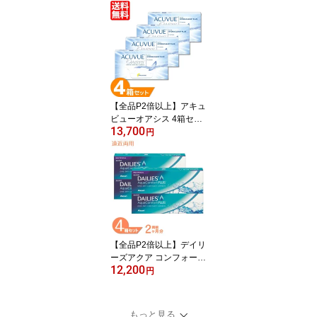
ード 国産 コンタクトレ
ンズ 2week 2週間使い捨
て コンタクト 2ウィーク
ピュア うるおい Pure UV
カット 送料無料
【全品P2倍以上】アキュ
ビューオアシス 4箱セッ
13,700
ト (1箱6枚) ジョンソン・
円
エンド・ジョンソン コン
タクトレンズ 2week acu
vue oasis 2ウィーク コ
ンタクト 2週間使い捨て
UVカット johnson 送料
無料 【一部度数欠品中】
【全品P2倍以上】デイリ
ーズアクア コンフォート
12,200
プラスマルチフォーカル
円
4箱セット (1箱30枚) ア
ルコン 遠近両用 コンタ
クトレンズ 1day ワンデ
もっと見る