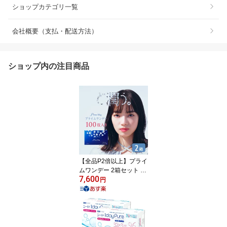
ショップカテゴリ一覧
会社概要（支払・配送方法）
ショップ内の注目商品
【全品P2倍以上】プライ
ムワンデー 2箱セット (1
7,600
箱100枚) アイレ コンタ
円
クトレンズ ワンデー ボ
リュームパック 1日使い
捨て コンタクト クリア
レンズ UVカット MPCポ
リマー配合 含水率58%