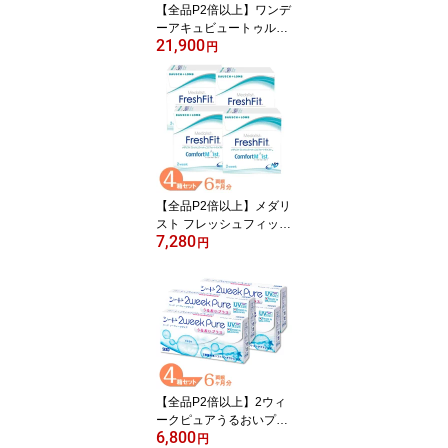
【全品P2倍以上】ワンデ
ーアキュビュートゥルー
21,900
アイ 2箱セット (1箱90
円
枚) ジョンソン・エン
ド・ジョンソン コンタク
トレンズ ワンデー 1日使
い捨て コンタクト 1day
acuvue trueye UVカット
送料無料 【一部欠品度数
あり】 【一部度数欠品
中】
【全品P2倍以上】メダリ
スト フレッシュフィット
7,280
コンフォートモイスト 4
円
箱セット (1箱6枚) ボシュ
ロム コンタクトレンズ 2
week メダリスト 2週間
使い捨て 2ウィーク 近視
遠視 コンタクト medalist
送料無料【一部度数在庫
限り】
【全品P2倍以上】2ウィ
ークピュアうるおいプラ
6,800
ス 4箱セット (1箱6枚) シ
円